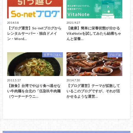
2014.5.8
2021.9.27
【ブログ運営】So-netブログから
【健康】簡単に栄養状態が分かる
レンタルサーバー・独自ドメイ
VitaNoteを試してみたら結構ちゃ
ン・Word…
んと栄養…
世界でごはん
ブログ論
2011.5.17
2014.7.30
【旅食】台湾でやはり食べ逃せな
【ブログ運営】テーマが拡散して
い牛肉麺を台北の「伍染玖牛肉麺
いるこのブログですが、それが活
（ウーチーチウニ…
かせるような運営…