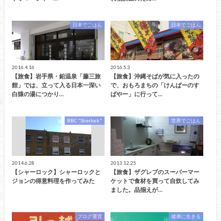
日本でごはん
日本でごはん
2016.4.16
2016.5.3
【旅食】岩手県・鉛温泉「藤三旅
【旅食】沖縄そばが気に入ったの
館」では、立って入る日本一深い
で、おもろまちの「けんぱーのす
白猿の湯につかり…
ばやー」に行って…
BBC "Sherlock"
世界でごはん
2014.6.28
2013.12.25
【シャーロック】シャーロックと
【旅食】ザグレブのスーパーマー
ジョンの得意料理を作ってみた
ケットで食材を買って自炊してみ
ました。品揃えが…
ブログ運営
健康に生きる