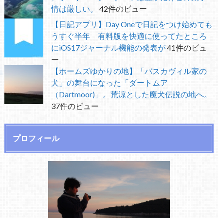
情は厳しい。
42件のビュー
【日記アプリ】Day Oneで日記をつけ始めても
うすぐ半年 有料版を快適に使ってたところ
にiOS17ジャーナル機能の発表が
41件のビュ
ー
【ホームズゆかりの地】「バスカヴィル家の
犬」の舞台になった「ダートムア
（Dartmoor)」。荒涼とした魔犬伝説の地へ。
37件のビュー
プロフィール