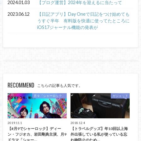
2024.01.03
【ブログ運営】2024年を迎えるに当たって
2023.06.12
【日記アプリ】Day Oneで日記をつけ始めても
うすぐ半年 有料版を快適に使ってたところに
iOS17ジャーナル機能の発表が
RECOMMEND
こちらの記事も人気です。
月９「シャーロック」
ガジェット
2019.11.1
2018.12.4
【#月9でシャーロック】ディー
【トラベルグッズ】年10回以上海
ン・フジオカ、岩田剛典主演、月9
外出張している私が使っている忘
ドラマ「シャー…
れ物防止のため…