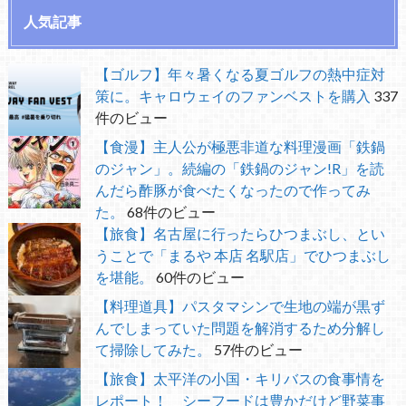
人気記事
【ゴルフ】年々暑くなる夏ゴルフの熱中症対
策に。キャロウェイのファンベストを購入
337
件のビュー
【食漫】主人公が極悪非道な料理漫画「鉄鍋
のジャン」。続編の「鉄鍋のジャン!R」を読
んだら酢豚が食べたくなったので作ってみ
た。
68件のビュー
【旅食】名古屋に行ったらひつまぶし、とい
うことで「まるや 本店 名駅店」でひつまぶし
を堪能。
60件のビュー
【料理道具】パスタマシンで生地の端が黒ず
んでしまっていた問題を解消するため分解し
て掃除してみた。
57件のビュー
【旅食】太平洋の小国・キリバスの食事情を
レポート！ シーフードは豊かだけど野菜事