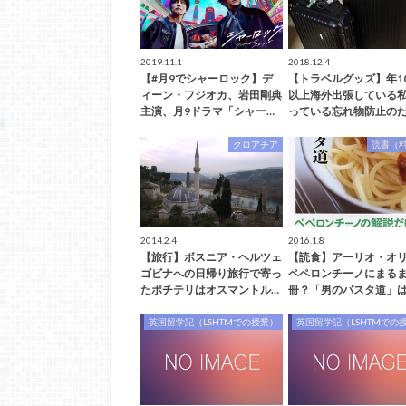
2019.11.1
2018.12.4
【#月9でシャーロック】デ
【トラベルグッズ】年1
ィーン・フジオカ、岩田剛典
以上海外出張している
主演、月9ドラマ「シャー…
っている忘れ物防止のた
クロアチア
読書（
2014.2.4
2016.1.8
【旅行】ボスニア・ヘルツェ
【読食】アーリオ・オ
ゴビナへの日帰り旅行で寄っ
ペペロンチーノにまる
たポチテリはオスマントル…
冊？「男のパスタ道」は
英国留学記（LSHTMでの授業）
英国留学記（LSHTMでの