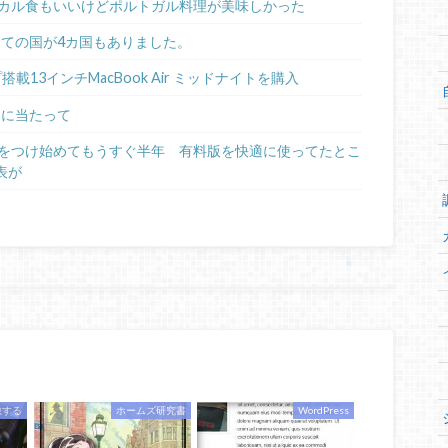
カル食もいいけどポルトガル料理が美味しかった
めての国が4カ国もありました。
ップ搭載13インチMacBook Air ミッドナイトを購入
るに当たって
日記をつけ始めてもうすぐ半年 有料版を快適に使ってたとこ
表が
旅する
ホームズ研究書
WordPress