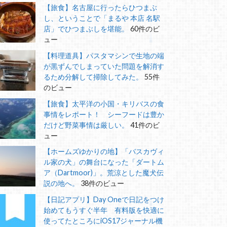
【旅食】名古屋に行ったらひつまぶ
し、ということで「まるや 本店 名駅
店」でひつまぶしを堪能。
60件のビ
ュー
【料理道具】パスタマシンで生地の端
が黒ずんでしまっていた問題を解消す
るため分解して掃除してみた。
55件
のビュー
【旅食】太平洋の小国・キリバスの食
事情をレポート！ シーフードは豊か
だけど野菜事情は厳しい。
41件のビ
ュー
【ホームズゆかりの地】「バスカヴィ
ル家の犬」の舞台になった「ダートム
ア（Dartmoor)」。荒涼とした魔犬伝
説の地へ。
38件のビュー
【日記アプリ】Day Oneで日記をつけ
始めてもうすぐ半年 有料版を快適に
使ってたところにiOS17ジャーナル機