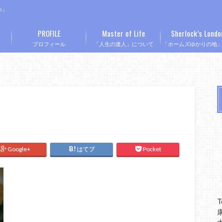
つ」
PROFILE
Master of Life
Sherlock’s Londo
プロフィール
「人生の達人」について
「ホームズゆかりの地
Google+
はてブ
Pocket
T