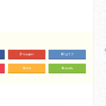
Google+
はてブ
RSS
feedly