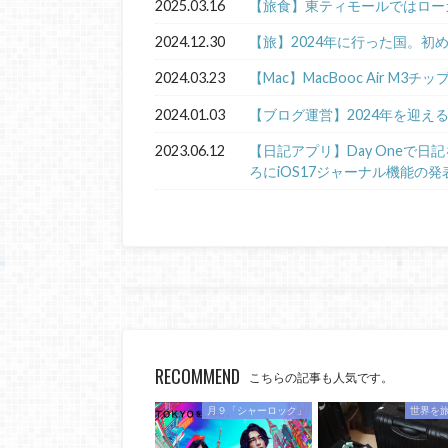
2025.03.16
【旅食】東ティモールではロー
2024.12.30
【旅】2024年に行った国。初
2024.03.23
【Mac】MacBooc Air M3チ
2024.01.03
【ブログ運営】2024年を迎え
2023.06.12
【日記アプリ】Day Oneで
ろにiOS17ジャーナル機能の発
RECOMMEND
こちらの記事も人気です。
月９「シャーロック」
世界を