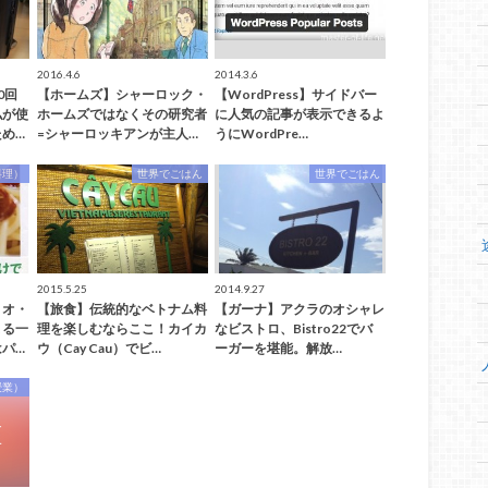
2016.4.6
2014.3.6
0回
【ホームズ】シャーロック・
【WordPress】サイドバー
私が使
ホームズではなくその研究者
に人気の記事が表示できるよ
め…
=シャーロッキアンが主人…
うにWordPre…
料理）
世界でごはん
世界でごはん
2015.5.25
2014.9.27
リオ・
【旅食】伝統的なベトナム料
【ガーナ】アクラのオシャレ
まる一
理を楽しむならここ！カイカ
なビストロ、Bistro22でバ
パ…
ウ（Cay Cau）でビ…
ーガーを堪能。解放…
授業）