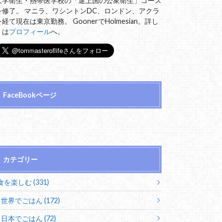
大学衛生・熱帯医学校の「途上国の公衆衛生」コース
を修了。 マニラ、ワシントンDC、ロンドン、アクラ
を経て現在は東京勤務。 GoonerでHolmesian。詳し
くは
プロフィール
へ。
FaceBookページ
カテゴリー
食を楽しむ (331)
世界でごはん (172)
日本でごはん (72)