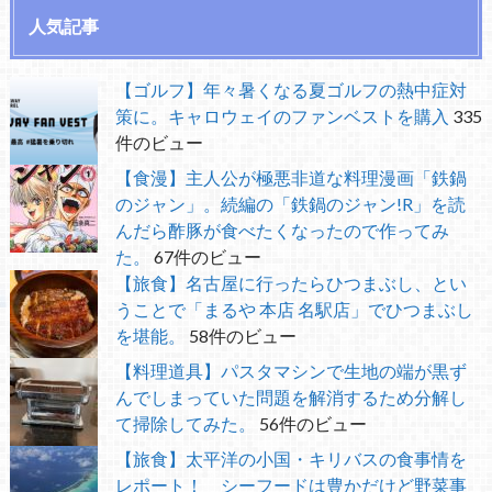
人気記事
【ゴルフ】年々暑くなる夏ゴルフの熱中症対
策に。キャロウェイのファンベストを購入
335
件のビュー
【食漫】主人公が極悪非道な料理漫画「鉄鍋
のジャン」。続編の「鉄鍋のジャン!R」を読
んだら酢豚が食べたくなったので作ってみ
た。
67件のビュー
【旅食】名古屋に行ったらひつまぶし、とい
うことで「まるや 本店 名駅店」でひつまぶし
を堪能。
58件のビュー
【料理道具】パスタマシンで生地の端が黒ず
んでしまっていた問題を解消するため分解し
て掃除してみた。
56件のビュー
【旅食】太平洋の小国・キリバスの食事情を
レポート！ シーフードは豊かだけど野菜事