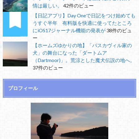
情は厳しい。
42件のビュー
【日記アプリ】Day Oneで日記をつけ始めても
うすぐ半年 有料版を快適に使ってたところ
にiOS17ジャーナル機能の発表が
38件のビュ
ー
【ホームズゆかりの地】「バスカヴィル家の
犬」の舞台になった「ダートムア
（Dartmoor)」。荒涼とした魔犬伝説の地へ。
37件のビュー
プロフィール