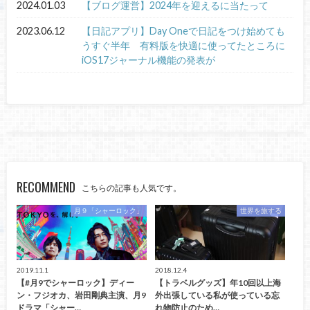
2024.01.03
【ブログ運営】2024年を迎えるに当たって
2023.06.12
【日記アプリ】Day Oneで日記をつけ始めても
うすぐ半年 有料版を快適に使ってたところに
iOS17ジャーナル機能の発表が
RECOMMEND
こちらの記事も人気です。
月９「シャーロック」
世界を旅する
2019.11.1
2018.12.4
【#月9でシャーロック】ディー
【トラベルグッズ】年10回以上海
ン・フジオカ、岩田剛典主演、月9
外出張している私が使っている忘
ドラマ「シャー…
れ物防止のため…