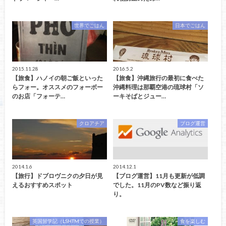
世界でごはん
日本でごはん
2015.11.28
2016.5.2
【旅食】ハノイの朝ご飯といった
【旅食】沖縄旅行の最初に食べた
らフォー。オススメのフォーボー
沖縄料理は那覇空港の琉球村「ソ
のお店「フォーテ…
ーキそばとジュー…
クロアチア
ブログ運営
2014.1.6
2014.12.1
【旅行】ドブロヴニクの夕日が見
【ブログ運営】11月も更新が低調
えるおすすめスポット
でした。11月のPV数など振り返
り。
英国留学記（LSHTMでの授業）
食を楽しむ