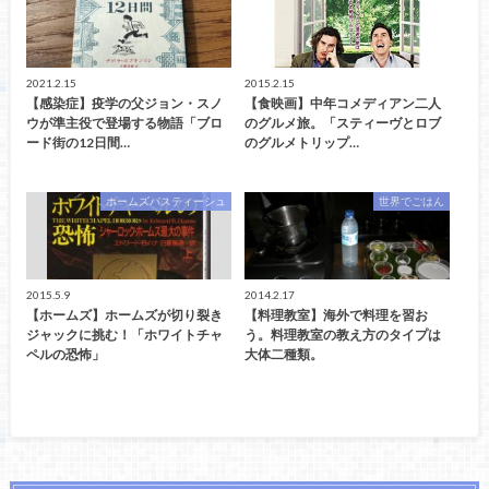
2021.2.15
2015.2.15
【感染症】疫学の父ジョン・スノ
【食映画】中年コメディアン二人
ウが準主役で登場する物語「ブロ
のグルメ旅。「スティーヴとロブ
ード街の12日間…
のグルメトリップ…
ホームズパスティーシュ
世界でごはん
2015.5.9
2014.2.17
【ホームズ】ホームズが切り裂き
【料理教室】海外で料理を習お
ジャックに挑む！「ホワイトチャ
う。料理教室の教え方のタイプは
ペルの恐怖」
大体二種類。