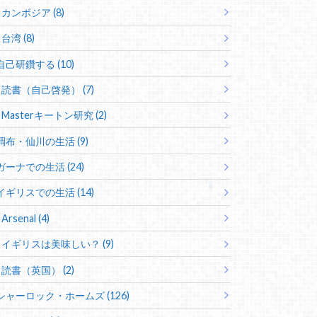
カンボジア (8)
台湾 (8)
自己研鑽する (10)
読書（自己啓発） (7)
Masterキートン研究 (2)
調布・仙川の生活 (9)
ガーナでの生活 (24)
イギリスでの生活 (14)
Arsenal (4)
イギリスは美味しい？ (9)
読書（英国） (2)
シャーロック・ホームズ (126)