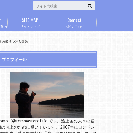
n
SITE MAP
Contact
」案内
サイトマップ
お問い合わせ
は料理の盛りつけも素敵
プロフィール
omo（@tommasteroflife)です。途上国の人々の健
康の向上のために働いています。 2007年にロンドン