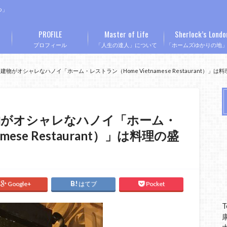
つ」
PROFILE
Master of Life
Sherlock’s Londo
プロフィール
「人生の達人」について
「ホームズゆかりの地
物がオシャレなハノイ「ホーム・レストラン（Home Vietnamese Restaurant）」
物がオシャレなハノイ「ホーム・
mese Restaurant）」は料理の盛
Google+
はてブ
Pocket
T