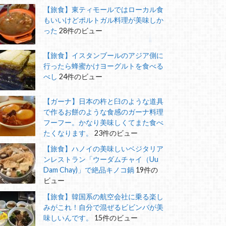
【旅食】東ティモールではローカル食
もいいけどポルトガル料理が美味しか
った
28件のビュー
【旅食】イスタンブールのアジア側に
行ったら蜂蜜かけヨーグルトを食べる
べし
24件のビュー
【ガーナ】日本の杵と臼のような道具
で作るお餅のような食感のガーナ料理
フーフー。かなり美味しくてまた食べ
たくなります。
23件のビュー
【旅食】ハノイの美味しいベジタリア
ンレストラン「ウーダムチャイ（Uu
Dam Chay)」で絶品キノコ鍋
19件の
ビュー
【旅食】韓国系の航空会社に乗る楽し
みがこれ！自分で混ぜるビビンバが美
味しいんです。
15件のビュー