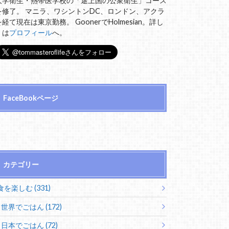
大学衛生・熱帯医学校の「途上国の公衆衛生」コース
を修了。 マニラ、ワシントンDC、ロンドン、アクラ
を経て現在は東京勤務。 GoonerでHolmesian。詳し
くは
プロフィール
へ。
FaceBookページ
カテゴリー
食を楽しむ (331)
世界でごはん (172)
日本でごはん (72)