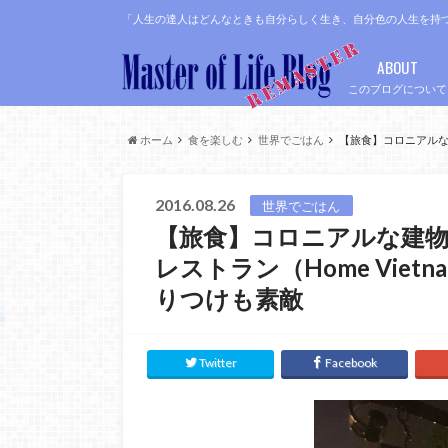
「人生の達人はどんなときも自分らしく生き、自分色の人生を持
ABOUT
このブログについて
ホーム
食を楽しむ
世界でごはん
【旅食】コロニアルな建
2016.08.26
世界でごはん
【旅食】コロニアルな建
レストラン（Home Vietna
りつけも素敵
Twitter
Facebook