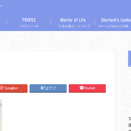
つ」
PROFILE
Master of Life
Sherlock’s Londo
プロフィール
「人生の達人」について
「ホームズゆかりの地
Google+
はてブ
Pocket
T