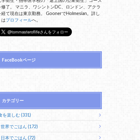
大学衛生・熱帯医学校の「途上国の公衆衛生」コース
を修了。 マニラ、ワシントンDC、ロンドン、アクラ
を経て現在は東京勤務。 GoonerでHolmesian。詳し
くは
プロフィール
へ。
FaceBookページ
カテゴリー
食を楽しむ (331)
世界でごはん (172)
日本でごはん (72)