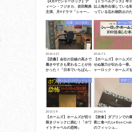
【#月9でシャーロック】デ
【トラベルグッズ】年1
ィーン・フジオカ、岩田剛典
以上海外出張している
主演、月9ドラマ「シャー…
っている忘れ物防止のた
読書（自己啓発）
ホームズ
2016.3.27
2016.7.1
【読書】会社の目線の高さで
【ホームズ】ホームズ
働きやすさも変わることが分
せぬ魅力が伝わる一冊
かった！「日本でいちばん…
ャーロック・ホームズを
ホームズパスティーシュ
世界で
2015.5.9
2014.6.4
【ホームズ】ホームズが切り
【旅食】ダブリンでの
裂きジャックに挑む！「ホワ
夜に食べたLe Bon Crub
イトチャペルの恐怖」
のフィッシュ…