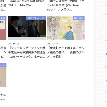
0回
【Apple】Microsoft Office
【ホームズゆかりの地】「ク
私が使
2011 for MacのW…
ラパムサウス（Clapham
め…
South）」メラス…
研究書
BBC "Sherlock"
料理漫画
2014.8.26
2007.2.17
の尽き
【シャーロック】ジョンの携
【食漫】ハードボイルドグル
。「シ
帯電話から家族関係の推理を
メ漫画の傑作、「孤独のグル
1…
したシャーロック。ホーム…
メ」を読む
ごはん
最初の
een