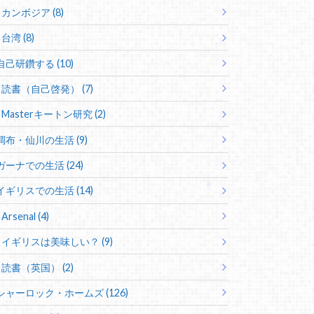
カンボジア (8)
台湾 (8)
自己研鑽する (10)
読書（自己啓発） (7)
Masterキートン研究 (2)
調布・仙川の生活 (9)
ガーナでの生活 (24)
イギリスでの生活 (14)
Arsenal (4)
イギリスは美味しい？ (9)
読書（英国） (2)
シャーロック・ホームズ (126)