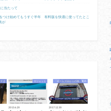
るに当たって
日記をつけ始めてもうすぐ半年 有料版を快適に使ってたとこ
表が
旅する
ガジェット
「ホームズゆかりの地」案内
2013.6.20
2017.12.30