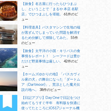
【旅食】名古屋に行ったらひつまぶ
し、ということで「まるや 本店 名駅
店」でひつまぶしを堪能。
61件のビ
ュー
【料理道具】パスタマシンで生地の端
が黒ずんでしまっていた問題を解消す
るため分解して掃除してみた。
55件
のビュー
【旅食】太平洋の小国・キリバスの食
事情をレポート！ シーフードは豊か
だけど野菜事情は厳しい。
42件のビ
ュー
【ホームズゆかりの地】「バスカヴィ
ル家の犬」の舞台になった「ダートム
ア（Dartmoor)」。荒涼とした魔犬伝
説の地へ。
38件のビュー
【日記アプリ】Day Oneで日記をつけ
始めてもうすぐ半年 有料版を快適に
使ってたところにiOS17ジャーナル機