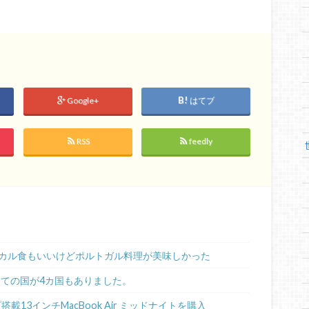
Google+
はてブ
RSS
feedly
カル食もいいけどポルトガル料理が美味しかった
めての国が4カ国もありました。
ップ搭載13インチMacBook Air ミッドナイトを購入