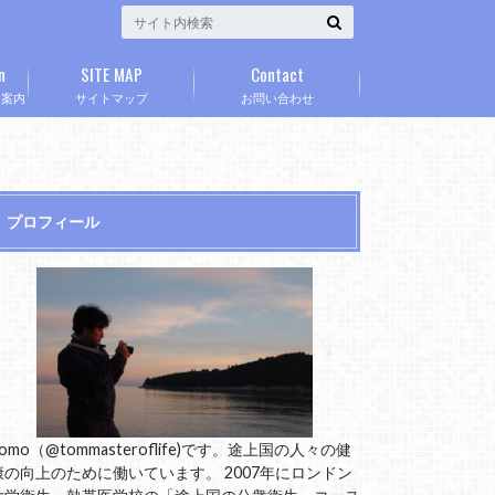
n
SITE MAP
Contact
」案内
サイトマップ
お問い合わせ
プロフィール
omo（@tommasteroflife)です。途上国の人々の健
康の向上のために働いています。 2007年にロンドン