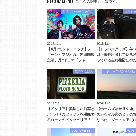
RECOMMEND
こちらの記事も人気です。
月９「シャーロック」
世界を
2019.11.1
2018.12.4
【#月9でシャーロック】デ
【トラベルグッズ】年1
ィーン・フジオカ、岩田剛典
以上海外出張している
主演、月9ドラマ「シャー…
っている忘れ物防止のた
世界でごはん
「ホームズゆかりの地
2016.7.5
2008.12.2
【イタリア】美味しい前菜と
【ホームズゆかりの地
パリパリのピッツァを堪能で
スカヴィル家の犬」の
るローマのピッツェリア「…
なった「ダートムア（D
BBC "Sherlock"
WordP