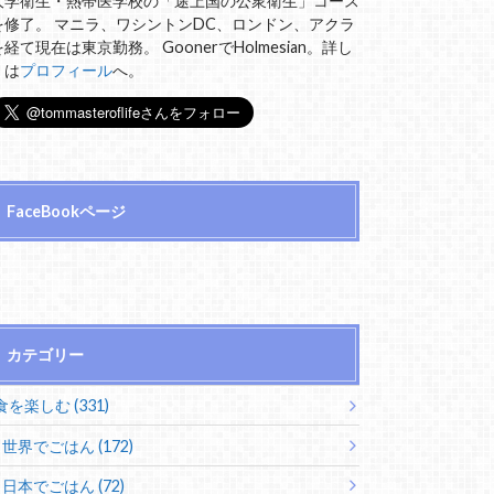
大学衛生・熱帯医学校の「途上国の公衆衛生」コース
を修了。 マニラ、ワシントンDC、ロンドン、アクラ
を経て現在は東京勤務。 GoonerでHolmesian。詳し
くは
プロフィール
へ。
FaceBookページ
カテゴリー
食を楽しむ (331)
世界でごはん (172)
日本でごはん (72)