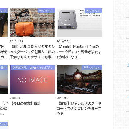
旅する
ガジェット
ガジェット
2015.1.25
2014.7.31
0回
【鞄】ポルコロッソの皮のシ
【Apple】MacBook Proの
私が使
ョルダーバッグを購入！皮の
ハードディスク容量がまたま
め…
手触りも良くデザインも素…
た満杯になり…
」案内
英国留学記（LSHTMでの授業）
世界でごはん
2006.12.1
2015.3.6
】「バ
【今日の授業】統計
【旅食】ジャカルタのフード
舞台に
コートでナシゴレンを食べて
a…
みる
ress