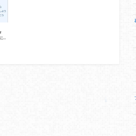
f
事に…