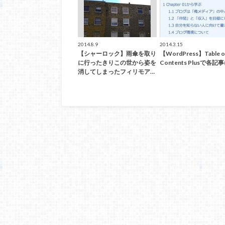
2014.8.9
2014.3.15
【シャーロック】雨傘を取り
【WordPress】Table o
に行ったきりこの世から姿を
Contents Plusで各記
消してしまったフィリモア…