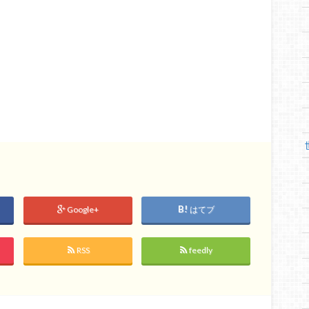
Google+
はてブ
RSS
feedly