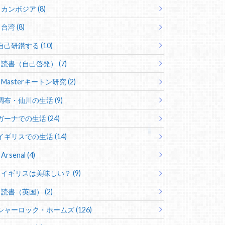
カンボジア (8)
台湾 (8)
自己研鑽する (10)
読書（自己啓発） (7)
Masterキートン研究 (2)
調布・仙川の生活 (9)
ガーナでの生活 (24)
イギリスでの生活 (14)
Arsenal (4)
イギリスは美味しい？ (9)
読書（英国） (2)
シャーロック・ホームズ (126)