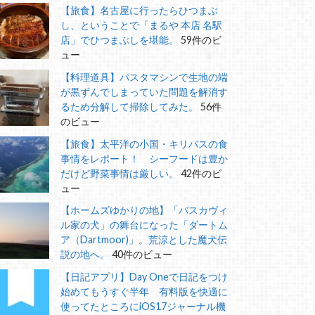
【旅食】名古屋に行ったらひつまぶ
し、ということで「まるや 本店 名駅
店」でひつまぶしを堪能。
59件のビ
ュー
【料理道具】パスタマシンで生地の端
が黒ずんでしまっていた問題を解消す
るため分解して掃除してみた。
56件
のビュー
【旅食】太平洋の小国・キリバスの食
事情をレポート！ シーフードは豊か
だけど野菜事情は厳しい。
42件のビ
ュー
【ホームズゆかりの地】「バスカヴィ
ル家の犬」の舞台になった「ダートム
ア（Dartmoor)」。荒涼とした魔犬伝
説の地へ。
40件のビュー
【日記アプリ】Day Oneで日記をつけ
始めてもうすぐ半年 有料版を快適に
使ってたところにiOS17ジャーナル機