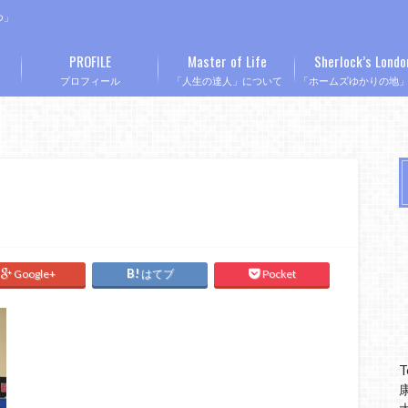
つ」
PROFILE
Master of Life
Sherlock’s Londo
プロフィール
「人生の達人」について
「ホームズゆかりの地
Google+
はてブ
Pocket
T