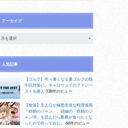
アーカイブ
人気記事
【ゴルフ】年々暑くなる夏ゴルフの熱
中症対策に。キャロウェイのファンベ
ストを購入
338件のビュー
【食漫】主人公が極悪非道な料理漫画
「鉄鍋のジャン」。続編の「鉄鍋のジ
ャン!R」を読んだら酢豚が食べたくな
ったので作ってみた。
68件のビュー