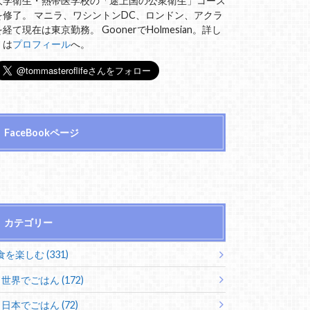
大学衛生・熱帯医学校の「途上国の公衆衛生」コース
を修了。 マニラ、ワシントンDC、ロンドン、アクラ
を経て現在は東京勤務。 GoonerでHolmesian。詳し
くは
プロフィール
へ。
FaceBookページ
カテゴリー
食を楽しむ (331)
世界でごはん (172)
日本でごはん (72)