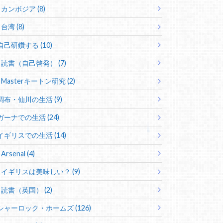
カンボジア (8)
台湾 (8)
自己研鑽する (10)
読書（自己啓発） (7)
Masterキートン研究 (2)
調布・仙川の生活 (9)
ガーナでの生活 (24)
イギリスでの生活 (14)
Arsenal (4)
イギリスは美味しい？ (9)
読書（英国） (2)
シャーロック・ホームズ (126)