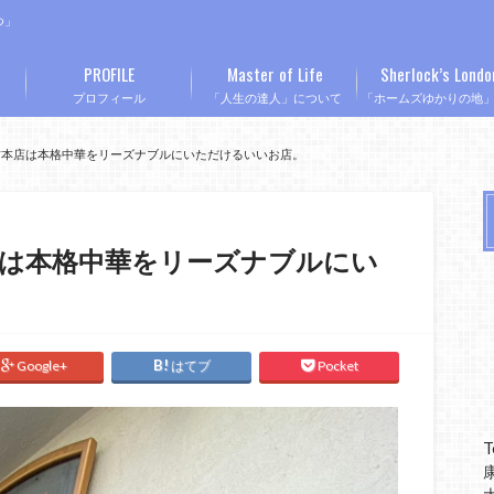
つ」
PROFILE
Master of Life
Sherlock’s Londo
プロフィール
「人生の達人」について
「ホームズゆかりの地
坊本店は本格中華をリーズナブルにいただけるいいお店。
店は本格中華をリーズナブルにい
Google+
はてブ
Pocket
T