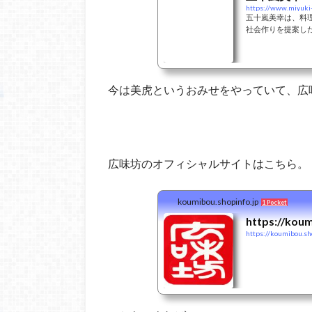
https://www.miyuki-
五十嵐美幸は、料
社会作りを提案し
今は美虎というおみせをやっていて、広
広味坊のオフィシャルサイトはこちら。
koumibou.shopinfo.jp
1 Pocket
https://koum
https://koumibou.sh