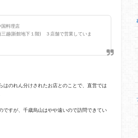
中国料理店
橋三越(新館地下１階) ３店舗で営業していま
らはのれん分けされたお店とのことで、直営では
。
のですが、千歳烏山はやや遠いので訪問できてい