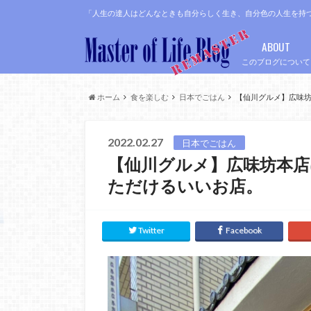
「人生の達人はどんなときも自分らしく生き、自分色の人生を持
ABOUT
このブログについて
ホーム
食を楽しむ
日本でごはん
【仙川グルメ】広味
2022.02.27
日本でごはん
【仙川グルメ】広味坊本
ただけるいいお店。
Twitter
Facebook