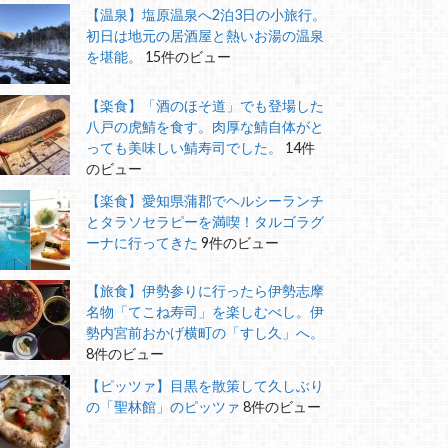
【温泉】塩原温泉へ2泊3日の小旅行。
初日は地元の居酒屋と熱いお湯の温泉
を堪能。
15件のビュー
【楽食】「酒のほそ道」でも登場した
八戸の虎鯖を食す。肉厚な鯖自体がと
っても美味しい鯖寿司でした。
14件
のビュー
【楽食】愛知県蒲郡でヘルシーランチ
とタラソセラピーを満喫！タルゴラグ
ーナに行ってきた
9件のビュー
【旅食】伊勢参りに行ったら伊勢志摩
名物「てこね寿司」を楽しむべし。伊
勢内宮前おかげ横町の「すし久」へ。
8件のビュー
【ピッツァ】目黒を散策して久しぶり
の「聖林館」のピッツァ
8件のビュー