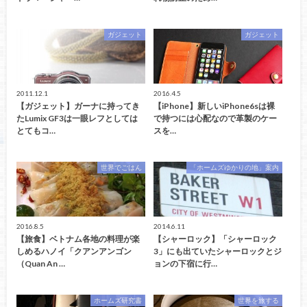
ガジェット
ガジェット
2011.12.1
2016.4.5
【ガジェット】ガーナに持ってき
【iPhone】新しいiPhone6sは裸
たLumix GF3は一眼レフとしては
で持つには心配なので革製のケー
とてもコ…
スを…
世界でごはん
「ホームズゆかりの地」案内
2016.8.5
2014.6.11
【旅食】ベトナム各地の料理が楽
【シャーロック】「シャーロック
しめるハノイ「クアンアンゴン
3」にも出ていたシャーロックとジ
（Quan An …
ョンの下宿に行…
ホームズ研究書
世界を旅する