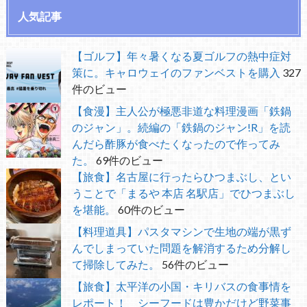
人気記事
【ゴルフ】年々暑くなる夏ゴルフの熱中症対
策に。キャロウェイのファンベストを購入
327
件のビュー
【食漫】主人公が極悪非道な料理漫画「鉄鍋
のジャン」。続編の「鉄鍋のジャン!R」を読
んだら酢豚が食べたくなったので作ってみ
た。
69件のビュー
【旅食】名古屋に行ったらひつまぶし、とい
うことで「まるや 本店 名駅店」でひつまぶし
を堪能。
60件のビュー
【料理道具】パスタマシンで生地の端が黒ず
んでしまっていた問題を解消するため分解し
て掃除してみた。
56件のビュー
【旅食】太平洋の小国・キリバスの食事情を
レポート！ シーフードは豊かだけど野菜事