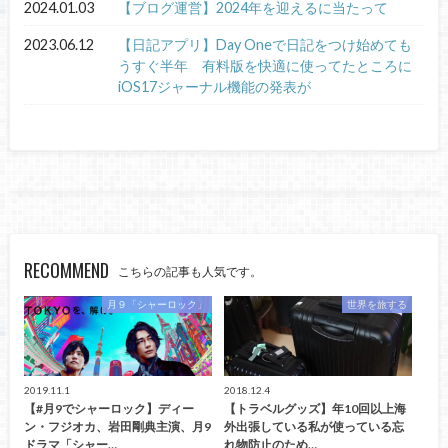
2024.01.03
【ブログ運営】2024年を迎えるに当たって
2023.06.12
【日記アプリ】Day Oneで日記をつけ始めても
うすぐ半年 有料版を快適に使ってたところに
iOS17ジャーナル機能の発表が
RECOMMEND
こちらの記事も人気です。
月９「シャーロック」
世界を旅する
2019.11.1
2018.12.4
【#月9でシャーロック】ディー
【トラベルグッズ】年10回以上海
ン・フジオカ、岩田剛典主演、月9
外出張している私が使っている忘
ドラマ「シャー…
れ物防止のため…