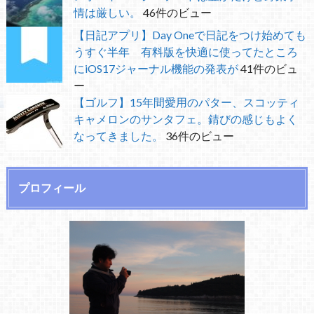
情は厳しい。
46件のビュー
【日記アプリ】Day Oneで日記をつけ始めても
うすぐ半年 有料版を快適に使ってたところ
にiOS17ジャーナル機能の発表が
41件のビュ
ー
【ゴルフ】15年間愛用のパター、スコッティ
キャメロンのサンタフェ。錆びの感じもよく
なってきました。
36件のビュー
プロフィール