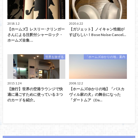
2018.1.2
2020.6.22
【ホームズ】レスリー･クリンガー
【ガジェット】ノイキャン性能が
さんによる注釈付シャーロック・
すばらしい！Bose Noise Cancel…
ホームズ全集 …
世界を旅する
「ホームズゆかりの地」案内
2015.1.24
2008.12.2
【旅行】世界の空港ラウンジで快
【ホームズゆかりの地】「バスカ
適に過ごすために使っている３つ
ヴィル家の犬」の舞台になった
のカードを紹介。
「ダートムア（Da…