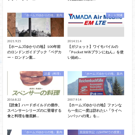
「ホームズゆかりの地」案内
ネット関連
2021.9.25
2014.11.4
【ホームズゆかりの地】100年前
【ガジェット】ワイモバイルの
のロンドンガイドブック「ベデカ
「Pocket Wifiプランにねん」を使
ー・ロンドン案…
い始め…
読書（料理）
「ホームズゆかりの地」案内
2016.8.22
2007.9.14
【読食】ハードボイルドの傑作、
【ホームズゆかりの地】ファンな
スペンサーシリーズのに登場する
ら一生に一度は訪れたい「ライヘ
食と料理を徹底解…
ンバッハの滝」を…
「ホームズゆかりの地」案内
英国留学記（LSHTMでの授業）