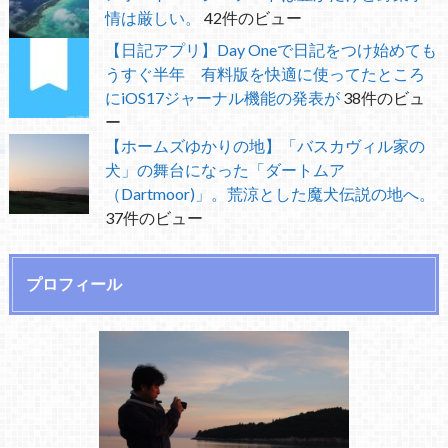
情は厳しい。
42件のビュー
【日記アプリ】Day Oneで日記をつけ始めても
うすぐ半年 有料版を快適に使ってたところ
にiOS17ジャーナル機能の発表が
38件のビュ
ー
【ホームズゆかりの地】「バスカヴィル家の
犬」の舞台になった「ダートムア
（Dartmoor)」。荒涼とした魔犬伝説の地へ。
37件のビュー
プロフィール