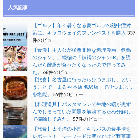
人気記事
【ゴルフ】年々暑くなる夏ゴルフの熱中症対
策に。キャロウェイのファンベストを購入
337
件のビュー
【食漫】主人公が極悪非道な料理漫画「鉄鍋
のジャン」。続編の「鉄鍋のジャン!R」を読
んだら酢豚が食べたくなったので作ってみ
た。
68件のビュー
【旅食】名古屋に行ったらひつまぶし、とい
うことで「まるや 本店 名駅店」でひつまぶし
を堪能。
59件のビュー
【料理道具】パスタマシンで生地の端が黒ず
んでしまっていた問題を解消するため分解し
て掃除してみた。
57件のビュー
【旅食】太平洋の小国・キリバスの食事情を
レポート！ シーフードは豊かだけど野菜事