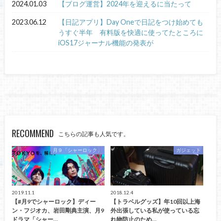
2024.01.03
【ブログ運営】2024年を迎えるに当たって
2023.06.12
【日記アプリ】Day Oneで日記をつけ始めても
うすぐ半年 有料版を快適に使ってたところに
iOS17ジャーナル機能の発表が
RECOMMEND
こちらの記事も人気です。
月９「シャーロック」
ガジェット
2019.11.1
2018.12.4
【#月9でシャーロック】ディー
【トラベルグッズ】年10回以上海
ン・フジオカ、岩田剛典主演、月9
外出張している私が使っている忘
ドラマ「シャー…
れ物防止のため…