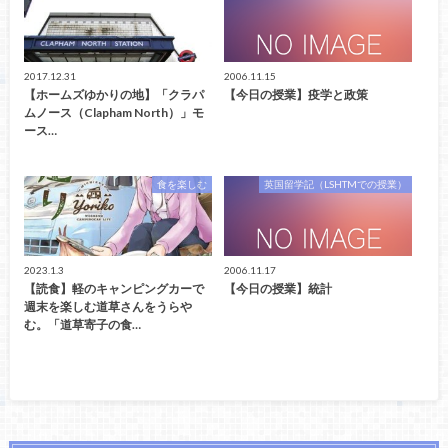
2017.12.31
2006.11.15
【ホームズゆかりの地】「クラパ
【今日の授業】疫学と政策
ムノース（Clapham North）」モ
ース…
食を楽しむ
英国留学記（LSHTMでの授業）
2023.1.3
2006.11.17
【読食】軽のキャンピングカーで
【今日の授業】統計
週末を楽しむ道草さんをうらや
む。「道草寄子の食…