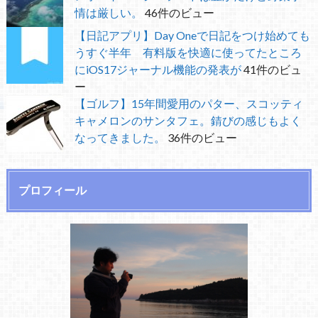
情は厳しい。
46件のビュー
【日記アプリ】Day Oneで日記をつけ始めても
うすぐ半年 有料版を快適に使ってたところ
にiOS17ジャーナル機能の発表が
41件のビュ
ー
【ゴルフ】15年間愛用のパター、スコッティ
キャメロンのサンタフェ。錆びの感じもよく
なってきました。
36件のビュー
プロフィール