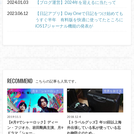
2024.01.03
【ブログ運営】2024年を迎えるに当たって
2023.06.12
【日記アプリ】Day Oneで日記をつけ始めても
うすぐ半年 有料版を快適に使ってたところに
iOS17ジャーナル機能の発表が
RECOMMEND
こちらの記事も人気です。
月９「シャーロック」
世界を旅する
2019.11.1
2018.12.4
【#月9でシャーロック】ディー
【トラベルグッズ】年10回以上海
ン・フジオカ、岩田剛典主演、月9
外出張している私が使っている忘
ドラマ「シャー…
れ物防止のため…