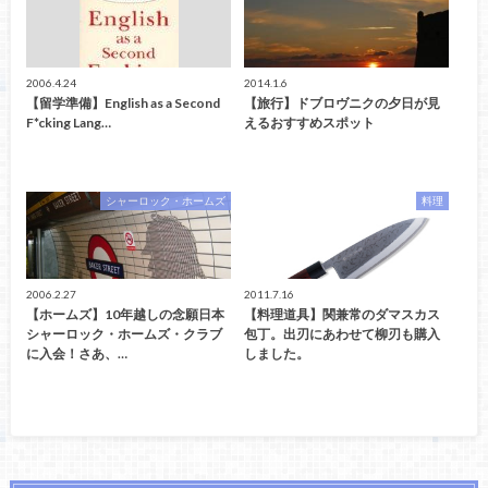
2006.4.24
2014.1.6
【留学準備】English as a Second
【旅行】ドブロヴニクの夕日が見
F*cking Lang…
えるおすすめスポット
シャーロック・ホームズ
料理
2006.2.27
2011.7.16
【ホームズ】10年越しの念願日本
【料理道具】関兼常のダマスカス
シャーロック・ホームズ・クラブ
包丁。出刃にあわせて柳刃も購入
に入会！さあ、…
しました。