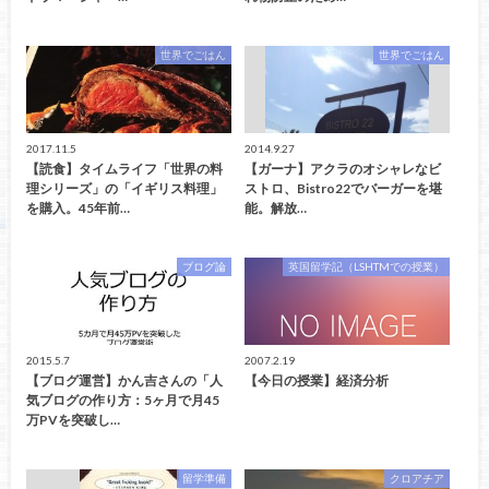
世界でごはん
世界でごはん
2017.11.5
2014.9.27
【読食】タイムライフ「世界の料
【ガーナ】アクラのオシャレなビ
理シリーズ」の「イギリス料理」
ストロ、Bistro22でバーガーを堪
を購入。45年前…
能。解放…
ブログ論
英国留学記（LSHTMでの授業）
2015.5.7
2007.2.19
【ブログ運営】かん吉さんの「人
【今日の授業】経済分析
気ブログの作り方：5ヶ月で月45
万PVを突破し…
留学準備
クロアチア