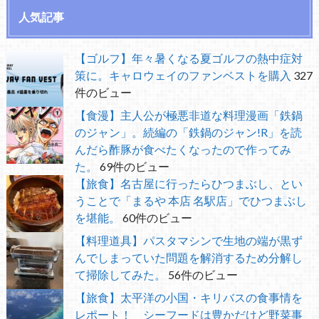
人気記事
【ゴルフ】年々暑くなる夏ゴルフの熱中症対
策に。キャロウェイのファンベストを購入
327
件のビュー
【食漫】主人公が極悪非道な料理漫画「鉄鍋
のジャン」。続編の「鉄鍋のジャン!R」を読
んだら酢豚が食べたくなったので作ってみ
た。
69件のビュー
【旅食】名古屋に行ったらひつまぶし、とい
うことで「まるや 本店 名駅店」でひつまぶし
を堪能。
60件のビュー
【料理道具】パスタマシンで生地の端が黒ず
んでしまっていた問題を解消するため分解し
て掃除してみた。
56件のビュー
【旅食】太平洋の小国・キリバスの食事情を
レポート！ シーフードは豊かだけど野菜事