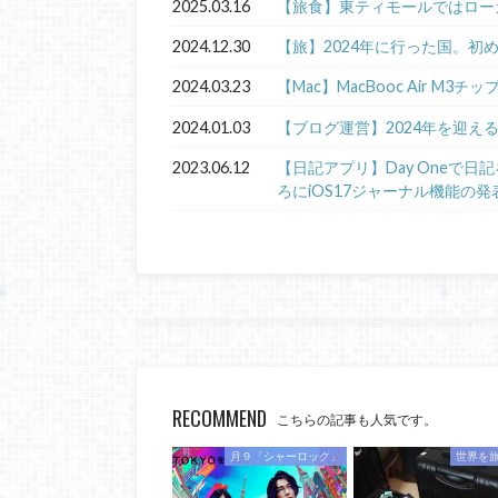
2025.03.16
【旅食】東ティモールではロー
2024.12.30
【旅】2024年に行った国。初
2024.03.23
【Mac】MacBooc Air M3チ
2024.01.03
【ブログ運営】2024年を迎え
2023.06.12
【日記アプリ】Day Oneで
ろにiOS17ジャーナル機能の発
RECOMMEND
こちらの記事も人気です。
月９「シャーロック」
世界を