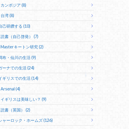
カンボジア (8)
台湾 (8)
自己研鑽する (10)
読書（自己啓発） (7)
Masterキートン研究 (2)
調布・仙川の生活 (9)
ガーナでの生活 (24)
イギリスでの生活 (14)
Arsenal (4)
イギリスは美味しい？ (9)
読書（英国） (2)
シャーロック・ホームズ (126)