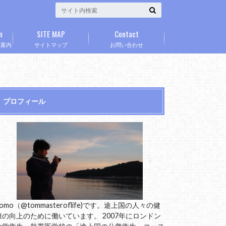
n
SITE MAP
Contact
」案内
サイトマップ
お問い合わせ
プロフィール
omo（@tommasteroflife)です。途上国の人々の健
康の向上のために働いています。 2007年にロンドン