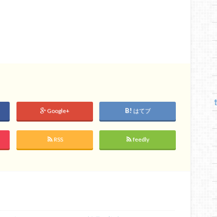
Google+
はてブ
RSS
feedly