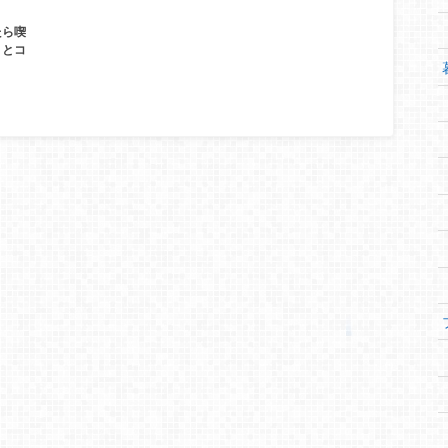
たら喫
りとコ
。