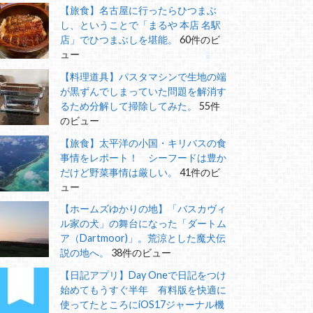
【旅食】名古屋に行ったらひつまぶ
し、ということで「まるや 本店 名駅
店」でひつまぶしを堪能。
60件のビ
ュー
【料理道具】パスタマシンで生地の端
が黒ずんでしまっていた問題を解消す
るため分解して掃除してみた。
55件
のビュー
【旅食】太平洋の小国・キリバスの食
事情をレポート！ シーフードは豊か
だけど野菜事情は厳しい。
41件のビ
ュー
【ホームズゆかりの地】「バスカヴィ
ル家の犬」の舞台になった「ダートム
ア（Dartmoor)」。荒涼とした魔犬伝
説の地へ。
38件のビュー
【日記アプリ】Day Oneで日記をつけ
始めてもうすぐ半年 有料版を快適に
使ってたところにiOS17ジャーナル機