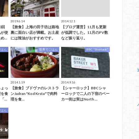
2019.6.14
2014.12.1
0回
【旅食】上海の田子坊は路地
【ブログ運営】11月も更新
私が使
裏に面白い店が満載。お土産
が低調でした。11月のPV数
め…
には辣油がおすすめです。
など振り返り。
ごはん
世界でごはん
BBC "Sherlock"
2014.1.19
2014.9.16
ちょっ
【旅食】ブドヴァのレストラ
【シャーロック】BBCシャ
理を食
ンJadran "Kod Krsta"で肉料
ーロックで二人の下宿のベー
「…
理を食…
カー街は実はNorth …
ごはん