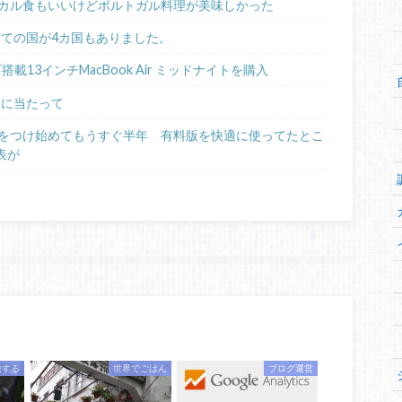
カル食もいいけどポルトガル料理が美味しかった
めての国が4カ国もありました。
ップ搭載13インチMacBook Air ミッドナイトを購入
るに当たって
日記をつけ始めてもうすぐ半年 有料版を快適に使ってたとこ
表が
旅する
世界でごはん
ブログ運営