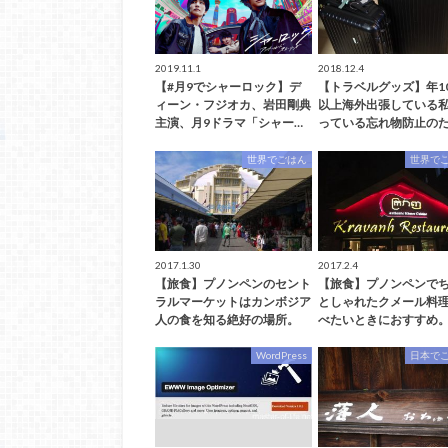
2019.11.1
2018.12.4
【#月9でシャーロック】デ
【トラベルグッズ】年1
ィーン・フジオカ、岩田剛典
以上海外出張している
主演、月9ドラマ「シャー…
っている忘れ物防止のた
世界でごはん
世界で
2017.1.30
2017.2.4
【旅食】プノンペンのセント
【旅食】プノンペンで
ラルマーケットはカンボジア
としゃれたクメール料
人の食を知る絶好の場所。
べたいときにおすすめ。
WordPress
日本で