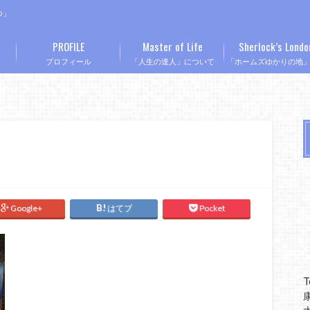
つ」
PROFILE
Master of Life
Sherlock’s Londo
プロフィール
「人生の達人」について
「ホームズゆかりの地
Google+
はてブ
Pocket
T