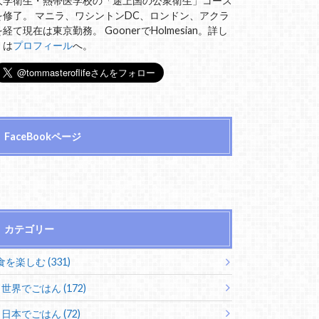
大学衛生・熱帯医学校の「途上国の公衆衛生」コース
を修了。 マニラ、ワシントンDC、ロンドン、アクラ
を経て現在は東京勤務。 GoonerでHolmesian。詳し
くは
プロフィール
へ。
FaceBookページ
カテゴリー
食を楽しむ (331)
世界でごはん (172)
日本でごはん (72)