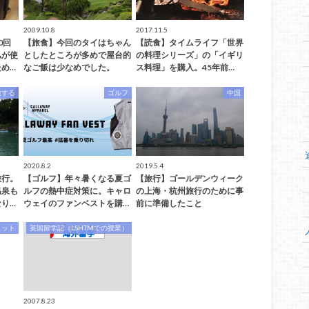
2009.10.8
2017.11.5
0回
【旅食】今回のタイはちゃん
【読食】タイムライフ「世界
私が使
としたところが多めで屋台的
の料理シリーズ」の「イギリ
め…
なご飯は少なめでした。
ス料理」を購入。45年前…
旅する
ゴルフ
中国
2020.8.2
2019.5.4
旅行。
【ゴルフ】年々暑くなる夏ゴ
【旅行】ゴールデンウィーク
温泉も
ルフの熱中症対策に。キャロ
の上海・杭州旅行のために事
り…
ウェイのファンベストを購…
前に準備したこと
ェット
英国留学記（LSHTMでの授業）
2007.8.23