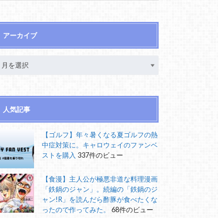
アーカイブ
人気記事
【ゴルフ】年々暑くなる夏ゴルフの熱
中症対策に。キャロウェイのファンベ
ストを購入
337件のビュー
【食漫】主人公が極悪非道な料理漫画
「鉄鍋のジャン」。続編の「鉄鍋のジ
ャン!R」を読んだら酢豚が食べたくな
ったので作ってみた。
68件のビュー