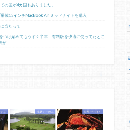
めての国が4カ国もありました。
ップ搭載13インチMacBook Air ミッドナイトを購入
るに当たって
日記をつけ始めてもうすぐ半年 有料版を快適に使ってたとこ
表が
旅する
世界でごはん
世界でごはん