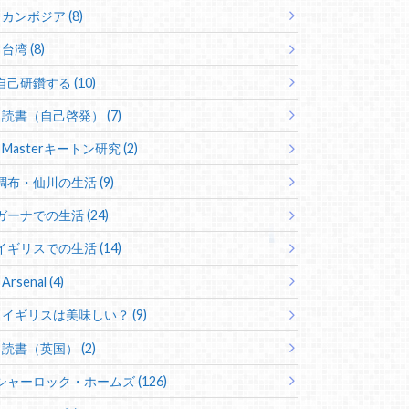
カンボジア (8)
台湾 (8)
自己研鑽する (10)
読書（自己啓発） (7)
Masterキートン研究 (2)
調布・仙川の生活 (9)
ガーナでの生活 (24)
イギリスでの生活 (14)
Arsenal (4)
イギリスは美味しい？ (9)
読書（英国） (2)
シャーロック・ホームズ (126)