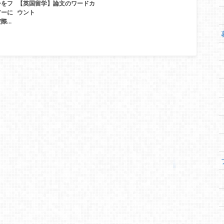
シをフ
【英国留学】論文のワードカ
アーに
ウント
際…