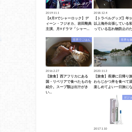
2019.11.1
2018.12.4
【#月9でシャーロック】デ
【トラベルグッズ】年1
ィーン・フジオカ、岩田剛典
以上海外出張している
主演、月9ドラマ「シャー…
っている忘れ物防止のた
世界でごはん
世界を
2016.2.27
2020.11.3
【旅食】西アフリカにある
【旅食】長瀞に日帰り
国・リベリアで食べたものを
わらじかつ丼を食べて
紹介。スープ類は出汁がき
楽しめてよい一日旅にな
い…
ガジ
2017.1.10