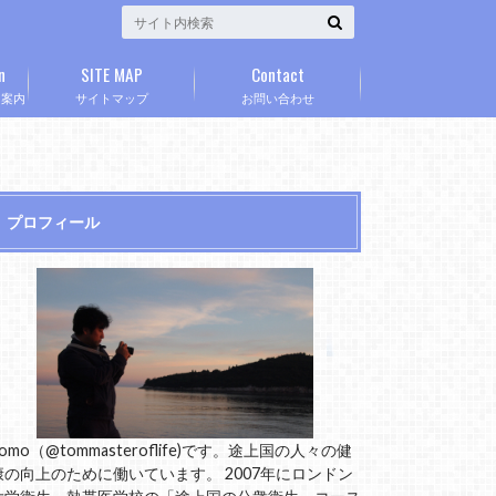
n
SITE MAP
Contact
」案内
サイトマップ
お問い合わせ
プロフィール
omo（@tommasteroflife)です。途上国の人々の健
康の向上のために働いています。 2007年にロンドン