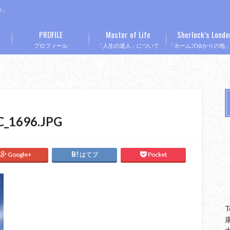
つ」
PROFILE
Master of Life
Sherlock’s Londo
プロフィール
「人生の達人」について
「ホームズゆかりの地
C_1696.JPG
Google+
はてブ
Pocket
T