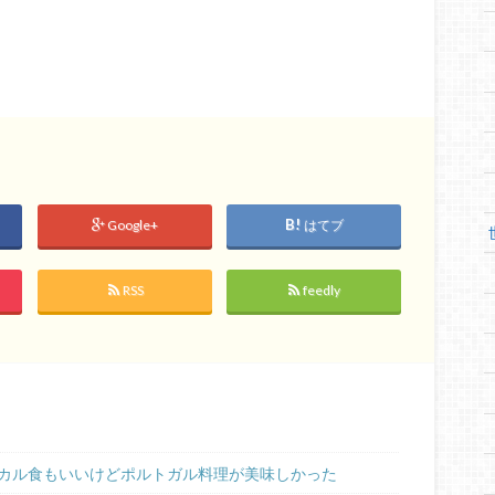
Google+
はてブ
RSS
feedly
カル食もいいけどポルトガル料理が美味しかった