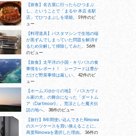
【旅食】名古屋に行ったらひつまぶ
し、ということで「まるや 本店 名駅
店」でひつまぶしを堪能。
59件のビ
ュー
【料理道具】パスタマシンで生地の端
が黒ずんでしまっていた問題を解消す
るため分解して掃除してみた。
56件
のビュー
【旅食】太平洋の小国・キリバスの食
事情をレポート！ シーフードは豊か
だけど野菜事情は厳しい。
42件のビ
ュー
【ホームズゆかりの地】「バスカヴィ
ル家の犬」の舞台になった「ダートム
ア（Dartmoor)」。荒涼とした魔犬伝
説の地へ。
38件のビュー
【旅行】8年間使い込んできたRimowa
のスーツケースを買い換えることに。
再度Rimowaを選択した理由。
36件の