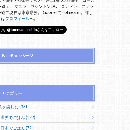
大学衛生・熱帯医学校の「途上国の公衆衛生」コース
を修了。 マニラ、ワシントンDC、ロンドン、アクラ
を経て現在は東京勤務。 GoonerでHolmesian。詳し
くは
プロフィール
へ。
FaceBookページ
カテゴリー
食を楽しむ (331)
世界でごはん (172)
日本でごはん (72)