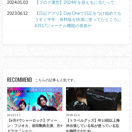
2024.01.03
【ブログ運営】2024年を迎えるに当たって
2023.06.12
【日記アプリ】Day Oneで日記をつけ始めても
うすぐ半年 有料版を快適に使ってたところに
iOS17ジャーナル機能の発表が
RECOMMEND
こちらの記事も人気です。
月９「シャーロック」
ガジェット
2019.11.1
2018.12.4
【#月9でシャーロック】ディー
【トラベルグッズ】年10回以上海
ン・フジオカ、岩田剛典主演、月9
外出張している私が使っている忘
ドラマ「シャー…
れ物防止のため…