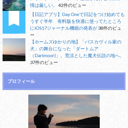
情は厳しい。
42件のビュー
【日記アプリ】Day Oneで日記をつけ始めても
うすぐ半年 有料版を快適に使ってたところ
にiOS17ジャーナル機能の発表が
38件のビュ
ー
【ホームズゆかりの地】「バスカヴィル家の
犬」の舞台になった「ダートムア
（Dartmoor)」。荒涼とした魔犬伝説の地へ。
37件のビュー
プロフィール