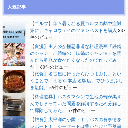
人気記事
【ゴルフ】年々暑くなる夏ゴルフの熱中症対
策に。キャロウェイのファンベストを購入
337
件のビュー
【食漫】主人公が極悪非道な料理漫画「鉄鍋
のジャン」。続編の「鉄鍋のジャン!R」を読
んだら酢豚が食べたくなったので作ってみ
た。
68件のビュー
【旅食】名古屋に行ったらひつまぶし、とい
うことで「まるや 本店 名駅店」でひつまぶし
を堪能。
59件のビュー
【料理道具】パスタマシンで生地の端が黒ず
んでしまっていた問題を解消するため分解し
て掃除してみた。
57件のビュー
【旅食】太平洋の小国・キリバスの食事情を
レポート！ シーフードは豊かだけど野菜事