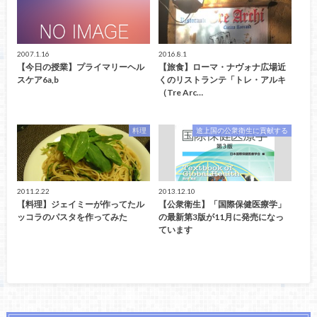
2007.1.16
2016.8.1
【今日の授業】プライマリーヘル
【旅食】ローマ・ナヴォナ広場近
スケア6a,b
くのリストランテ「トレ・アルキ
（Tre Arc…
料理
途上国の公衆衛生に貢献する
2011.2.22
2013.12.10
【料理】ジェイミーが作ってたル
【公衆衛生】「国際保健医療学」
ッコラのパスタを作ってみた
の最新第3版が11月に発売になっ
ています