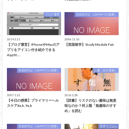
ブログ運営
英国留学記（LSHTMでの授業）
2014.3.21
2006.11.10
【ブログ運営】iPhoneやMacのア
【英国留学】Study Module Fair
プリをアイコン付き紹介できる
AppSt…
英国留学記（LSHTMでの授業）
読書（自己啓発）
2007.1.22
2016.2.28
【今日の授業】プライマリーヘル
【読書】リスクのない趣味は無意
スケア8a,b, 9a,b
味なのか？村上龍「無趣味のすす
め」を読む
英国留学記（LSHTMでの授業）
世界でごはん