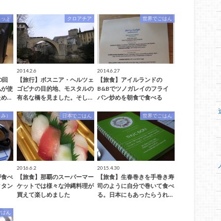
ェット
クロアチア
世界でごはん
2014.2.6
2014.6.27
0回
【旅行】ボスニア・ヘルツェ
【旅食】アイルランドの
私が使
ゴビナの目的地、モスタルの
B&Bでツノガレイのフライ
め…
有名な橋を見ました。そし…
パン炒めを朝食で食べる
しみ）
日本でごはん
世界でごはん
2016.6.2
2015.4.30
が食べ
【旅食】那覇のスーパーマー
【旅食】生春巻きを手巻き寿
タタン
ケットでは様々な沖縄料理が
司のように自分で巻いて食べ
買えて楽しめました
る。日本にもあったらうれ…
ごはん