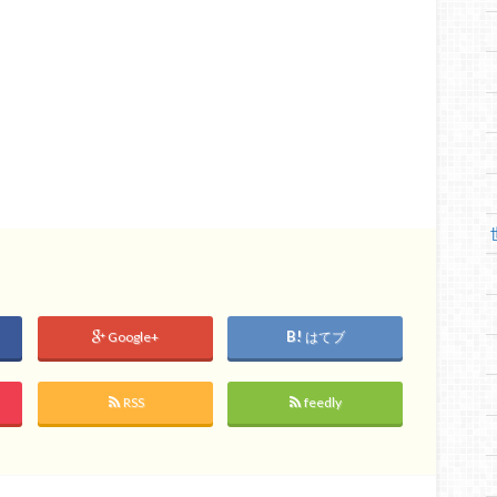
Google+
はてブ
RSS
feedly