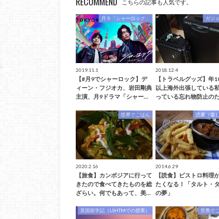
RECOMMEND
こちらの記事も人気です。
月９「シャーロック」
ガジ
2019.11.1
2018.12.4
【#月9でシャーロック】デ
【トラベルグッズ】年1
ィーン・フジオカ、岩田剛典
以上海外出張している
主演、月9ドラマ「シャー…
っている忘れ物防止のた
世界でごはん
読書（楽
2020.2.16
2014.6.29
【旅食】カンボジアに行って
【読食】ビストロ料理
きたので食べてきたものを総
たくなる！「タルト・
ざらい。何でもあって、美…
の夢」
英国留学記（LSHTMでの授業）
世界で