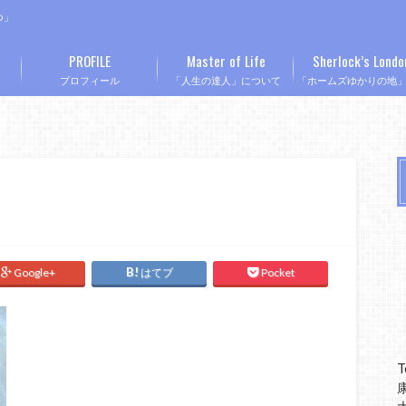
つ」
PROFILE
Master of Life
Sherlock’s Londo
プロフィール
「人生の達人」について
「ホームズゆかりの地
Google+
はてブ
Pocket
T