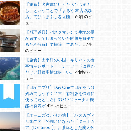
【旅食】名古屋に行ったらひつまぶ
し、ということで「まるや 本店 名駅
店」でひつまぶしを堪能。
60件のビ
ュー
【料理道具】パスタマシンで生地の端
が黒ずんでしまっていた問題を解消す
るため分解して掃除してみた。
57件
のビュー
【旅食】太平洋の小国・キリバスの食
事情をレポート！ シーフードは豊か
だけど野菜事情は厳しい。
44件のビ
ュー
【日記アプリ】Day Oneで日記をつけ
始めてもうすぐ半年 有料版を快適に
使ってたところにiOS17ジャーナル機
能の発表が
41件のビュー
【ホームズゆかりの地】「バスカヴィ
ル家の犬」の舞台になった「ダートム
ア（Dartmoor)」。荒涼とした魔犬伝