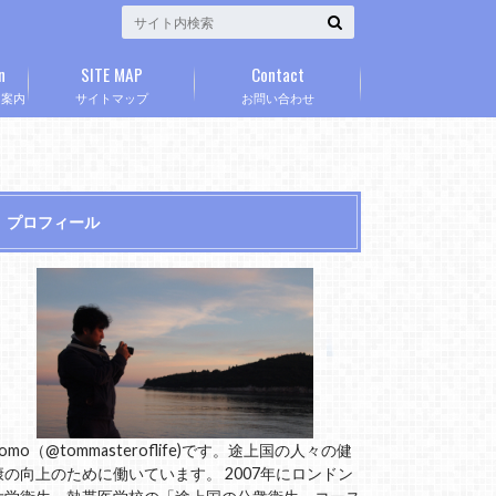
n
SITE MAP
Contact
」案内
サイトマップ
お問い合わせ
プロフィール
omo（@tommasteroflife)です。途上国の人々の健
康の向上のために働いています。 2007年にロンドン