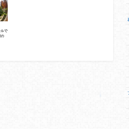
ールで
理の