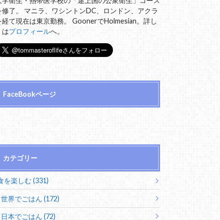
大学衛生・熱帯医学校の「途上国の公衆衛生」コース
を修了。 マニラ、ワシントンDC、ロンドン、アクラ
を経て現在は東京勤務。 GoonerでHolmesian。詳し
くは
プロフィール
へ。
FaceBookページ
カテゴリー
食を楽しむ (331)
世界でごはん (172)
日本でごはん (72)