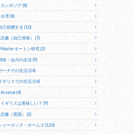
カンボジア (8)
台湾 (8)
自己研鑽する (10)
読書（自己啓発） (7)
Masterキートン研究 (2)
調布・仙川の生活 (9)
ガーナでの生活 (24)
イギリスでの生活 (14)
Arsenal (4)
イギリスは美味しい？ (9)
読書（英国） (2)
シャーロック・ホームズ (126)