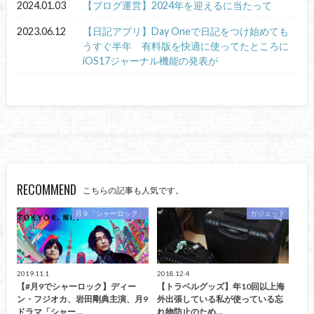
2024.01.03
【ブログ運営】2024年を迎えるに当たって
2023.06.12
【日記アプリ】Day Oneで日記をつけ始めても
うすぐ半年 有料版を快適に使ってたところに
iOS17ジャーナル機能の発表が
RECOMMEND
こちらの記事も人気です。
月９「シャーロック」
ガジェット
2019.11.1
2018.12.4
【#月9でシャーロック】ディー
【トラベルグッズ】年10回以上海
ン・フジオカ、岩田剛典主演、月9
外出張している私が使っている忘
ドラマ「シャー…
れ物防止のため…