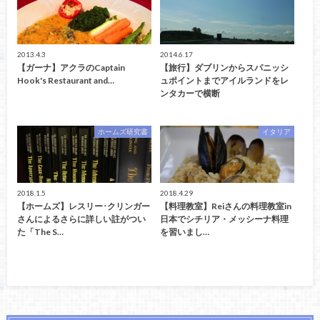
2013.4.3
2014.6.17
【ガーナ】アクラのCaptain
【旅行】ダブリンからスパニッシ
Hook's Restaurant and…
ュポイントまでアイルランドをレ
ンタカーで横断
ホームズ研究書
イタリア
2018.1.5
2018.4.29
【ホームズ】レスリー･クリンガー
【料理教室】Reiさんの料理教室in
さんによるさらに詳しい註がつい
日本でシチリア・メッシーナ料理
た「The S…
を習いまし…