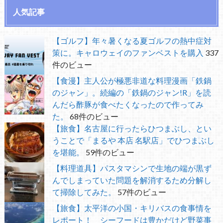
人気記事
【ゴルフ】年々暑くなる夏ゴルフの熱中症対
策に。キャロウェイのファンベストを購入
337
件のビュー
【食漫】主人公が極悪非道な料理漫画「鉄鍋
のジャン」。続編の「鉄鍋のジャン!R」を読
んだら酢豚が食べたくなったので作ってみ
た。
68件のビュー
【旅食】名古屋に行ったらひつまぶし、とい
うことで「まるや 本店 名駅店」でひつまぶし
を堪能。
59件のビュー
【料理道具】パスタマシンで生地の端が黒ず
んでしまっていた問題を解消するため分解し
て掃除してみた。
57件のビュー
【旅食】太平洋の小国・キリバスの食事情を
レポート！ シーフードは豊かだけど野菜事