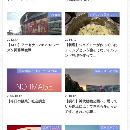
Arsenal
イギリスは美味しい？
2012.9.4
2014.4.2
【AFC】アーセナル2012-13シー
【料理】ジェイミーが作っていた
ズン開幕戦観戦
チャンプという強そうなアイルラ
ンド料理を作って…
英国留学記（LSHTMでの授業）
調布・仙川の生活
2006.10.12
2018.12.8
【今日の授業】社会調査
【調布】神代植物公園へ。思って
いた以上に広くて見所も多かった
です。きれいな花…
世界でごはん
世界を旅する