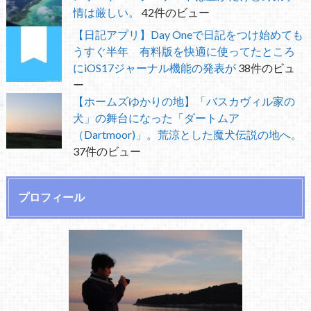
情は厳しい。
42件のビュー
【日記アプリ】Day Oneで日記をつけ始めても
うすぐ半年 有料版を快適に使ってたところ
にiOS17ジャーナル機能の発表が
38件のビュ
ー
【ホームズゆかりの地】「バスカヴィル家の
犬」の舞台になった「ダートムア
（Dartmoor)」。荒涼とした魔犬伝説の地へ。
37件のビュー
プロフィール