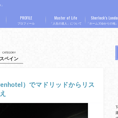
つ」
PROFILE
Master of Life
Sherlock’s Londo
プロフィール
「人生の達人」について
「ホームズゆかりの地
CATEGORY
スペイン
enhotel）でマドリッドからリス
え
T