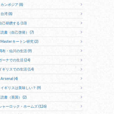
カンボジア (8)
台湾 (8)
自己研鑽する (10)
読書（自己啓発） (7)
Masterキートン研究 (2)
調布・仙川の生活 (9)
ガーナでの生活 (24)
イギリスでの生活 (14)
Arsenal (4)
イギリスは美味しい？ (9)
読書（英国） (2)
シャーロック・ホームズ (126)