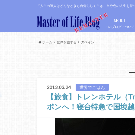
「人生の達人はどんなときも自分らしく生き、自分色の人生を持
ABOUT
このブログについて
ホーム
世界を旅する
スペイン
2013.03.24
世界でごはん
【旅食】トレンホテル（Tr
ボンへ！寝台特急で国境越