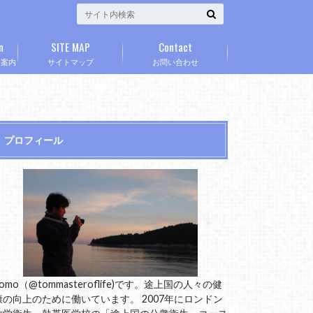
n
SITE MAP
Contact
」案内
サイトマップ
お問い合わせ
プロフィール
omo（@tommasteroflife)です。途上国の人々の健
康の向上のために働いています。 2007年にロンドン