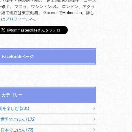
大学衛生・熱帯医学校の「途上国の公衆衛生」コース
を修了。 マニラ、ワシントンDC、ロンドン、アクラ
を経て現在は東京勤務。 GoonerでHolmesian。詳し
くは
プロフィール
へ。
FaceBookページ
カテゴリー
食を楽しむ (331)
世界でごはん (172)
日本でごはん (72)