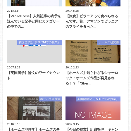
2015.5.6
2014.8.28
【WordPress】人気記事の表示を
【旅食】ピラニアって食べられる
読んでいる記事と同じカテゴリー
んです。昔、アマゾンでピラニア
の中での…
のフライを食べた…
英国留学記（LSHTMでの授業）
ホームズ研究書
2007.8.23
2015.2.23
【英国留学】論文のワードカウン
【ホームズ】知られざるシャーロ
ト
ック・ホームズ作品が発見され
る！？「"Sher…
ホームズ研究書
英国留学記（LSHTMでの授業）
2018.3.10
2007.3.15
【ホームズ地理学】ホームズの事
【今日の授業】組織管理 キャン