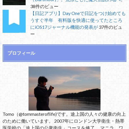
38件のビュー
【日記アプリ】Day Oneで日記をつけ始めても
うすぐ半年 有料版を快適に使ってたところ
にiOS17ジャーナル機能の発表が
37件のビュ
ー
プロフィール
Tomo（@tommasteroflife)です。途上国の人々の健康の向上
のために働いています。 2007年にロンドン大学衛生・熱帯
医学校の「途上国の公衆衛生」コースを修了。 マニラ、ワ