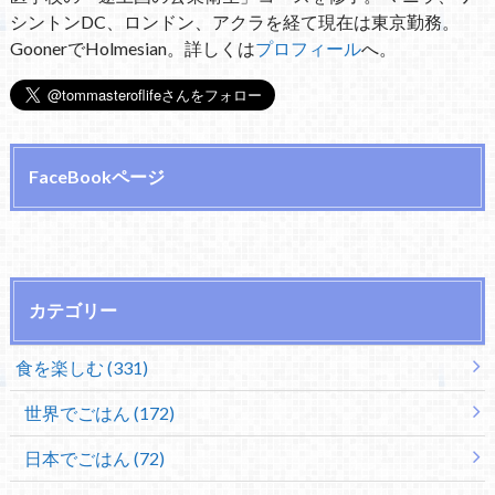
シントンDC、ロンドン、アクラを経て現在は東京勤務。
GoonerでHolmesian。詳しくは
プロフィール
へ。
FaceBookページ
カテゴリー
食を楽しむ (331)
世界でごはん (172)
日本でごはん (72)