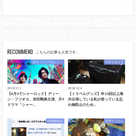
RECOMMEND
こちらの記事も人気です。
月９「シャーロック」
世界を旅する
2019.11.1
2018.12.4
【#月9でシャーロック】ディー
【トラベルグッズ】年10回以上海
ン・フジオカ、岩田剛典主演、月9
外出張している私が使っている忘
ドラマ「シャー…
れ物防止のため…
WordPress
世界でごはん