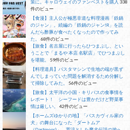
策に。キャロウェイのファンベストを購入
338
件のビュー
【食漫】主人公が極悪非道な料理漫画「鉄鍋
のジャン」。続編の「鉄鍋のジャン!R」を読
んだら酢豚が食べたくなったので作ってみ
た。
68件のビュー
【旅食】名古屋に行ったらひつまぶし、とい
うことで「まるや 本店 名駅店」でひつまぶし
を堪能。
59件のビュー
【料理道具】パスタマシンで生地の端が黒ず
んでしまっていた問題を解消するため分解し
て掃除してみた。
56件のビュー
【旅食】太平洋の小国・キリバスの食事情を
レポート！ シーフードは豊かだけど野菜事
情は厳しい。
42件のビュー
【ホームズゆかりの地】「バスカヴィル家の
犬」の舞台になった「ダートムア
（Dartmoor)」。荒涼とした魔犬伝説の地へ。