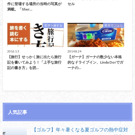
件に登場する場所の当時の写真が
セル
満載。「Sher…
世界を旅する
世界でごはん
2016.1.5
2014.8.24
【旅行】せっかく旅に出たら旅行
【ガーナ】ガーナの数少ない本格
記を書いてみよう！「上手な旅行
的なドライブイン、Linda Dorでガ
記の書き方」を読…
ーナの…
人気記事
【ゴルフ】年々暑くなる夏ゴルフの熱中症対