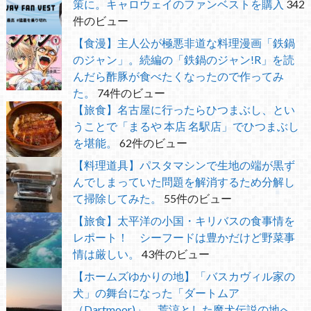
策に。キャロウェイのファンベストを購入
342
件のビュー
【食漫】主人公が極悪非道な料理漫画「鉄鍋
のジャン」。続編の「鉄鍋のジャン!R」を読
んだら酢豚が食べたくなったので作ってみ
た。
74件のビュー
【旅食】名古屋に行ったらひつまぶし、とい
うことで「まるや 本店 名駅店」でひつまぶし
を堪能。
62件のビュー
【料理道具】パスタマシンで生地の端が黒ず
んでしまっていた問題を解消するため分解し
て掃除してみた。
55件のビュー
【旅食】太平洋の小国・キリバスの食事情を
レポート！ シーフードは豊かだけど野菜事
情は厳しい。
43件のビュー
【ホームズゆかりの地】「バスカヴィル家の
犬」の舞台になった「ダートムア
（Dartmoor)」。荒涼とした魔犬伝説の地へ。