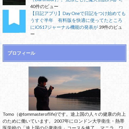
40件のビュー
【日記アプリ】Day Oneで日記をつけ始めても
うすぐ半年 有料版を快適に使ってたところ
にiOS17ジャーナル機能の発表が
39件のビュ
ー
プロフィール
Tomo（@tommasteroflife)です。途上国の人々の健康の向上
のために働いています。 2007年にロンドン大学衛生・熱帯
医学校の「途上国の公衆衛生」コースを修了。 マニラ、ワ