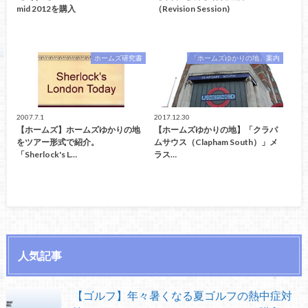
mid 2012を購入
（Revision Session)
ホームズ研究書
「ホームズゆかりの地」案内
2007.7.1
2017.12.30
【ホームズ】ホームズゆかりの地
【ホームズゆかりの地】「クラパ
をツアー形式で紹介。
ムサウス（Clapham South）」メ
「Sherlock's L…
ラス…
人気記事
【ゴルフ】年々暑くなる夏ゴルフの熱中症対