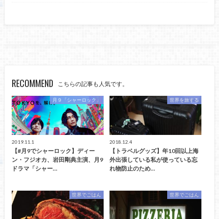
RECOMMEND
こちらの記事も人気です。
月９「シャーロック」
世界を旅する
2019.11.1
2018.12.4
【#月9でシャーロック】ディー
【トラベルグッズ】年10回以上海
ン・フジオカ、岩田剛典主演、月9
外出張している私が使っている忘
ドラマ「シャー…
れ物防止のため…
世界でごはん
世界でごはん