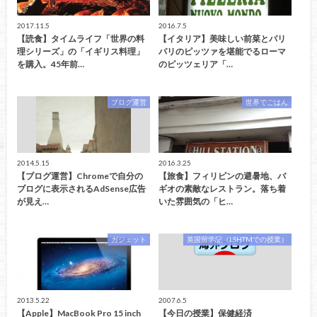
2017.11.5
2016.7.5
【読食】タイムライフ「世界の料
【イタリア】美味しい前菜とパリ
理シリーズ」の「イギリス料理」
パリのピッツァを堪能でるローマ
を購入。45年前…
のピッツェリア「…
ブログ運営
世界でごはん
2014.5.15
2016.3.25
【ブログ運営】Chromeで自分の
【旅食】フィリピンの避暑地、バ
ブログに表示されるAdSense広告
ギオの素敵なレストラン。落ち着
が見え…
いた雰囲気の「ヒ…
ガジェット
英国留学記（LSHTMでの授業）
2013.5.22
2007.6.5
【Apple】MacBook Pro 15 inch
【今日の授業】保健経済