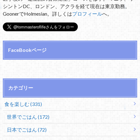
シントンDC、ロンドン、アクラを経て現在は東京勤務。
GoonerでHolmesian。詳しくは
プロフィール
へ。
FaceBookページ
カテゴリー
食を楽しむ (331)
世界でごはん (172)
日本でごはん (72)