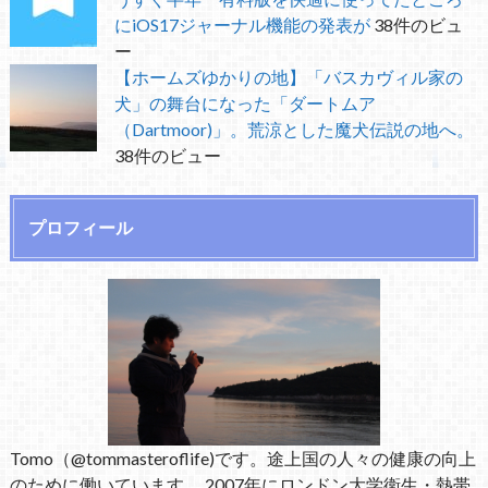
にiOS17ジャーナル機能の発表が
38件のビュ
ー
【ホームズゆかりの地】「バスカヴィル家の
犬」の舞台になった「ダートムア
（Dartmoor)」。荒涼とした魔犬伝説の地へ。
38件のビュー
プロフィール
Tomo（@tommasteroflife)です。途上国の人々の健康の向上
のために働いています。 2007年にロンドン大学衛生・熱帯