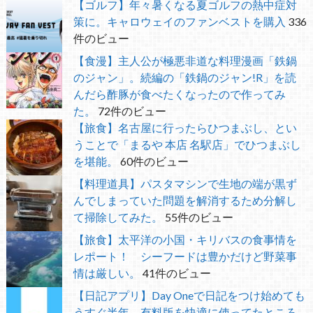
【ゴルフ】年々暑くなる夏ゴルフの熱中症対
策に。キャロウェイのファンベストを購入
336
件のビュー
【食漫】主人公が極悪非道な料理漫画「鉄鍋
のジャン」。続編の「鉄鍋のジャン!R」を読
んだら酢豚が食べたくなったので作ってみ
た。
72件のビュー
【旅食】名古屋に行ったらひつまぶし、とい
うことで「まるや 本店 名駅店」でひつまぶし
を堪能。
60件のビュー
【料理道具】パスタマシンで生地の端が黒ず
んでしまっていた問題を解消するため分解し
て掃除してみた。
55件のビュー
【旅食】太平洋の小国・キリバスの食事情を
レポート！ シーフードは豊かだけど野菜事
情は厳しい。
41件のビュー
【日記アプリ】Day Oneで日記をつけ始めても
うすぐ半年 有料版を快適に使ってたところ