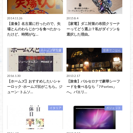
2014.11.26
2015.8.4
【楽食】名古屋に行ったので、矢
【家電】ダニ対策の布団クリーナ
場とんのわらじかつを食べたかっ
ーってどう選ぶ？私がダイソンを
たけど、時間がな…
選択した理由。
ホームズ研究書
世界でごはん
2016.1.30
2013.2.17
【ホームズ】おすすめしたいシャ
【旅食】バルセロナで豪華シーフ
ーロック･ホームズ伝がこちら。ジ
ードを食べるなら「7 Portes」
ューン･トムソ…
へ。パエリ…
イタリア
ガジェット