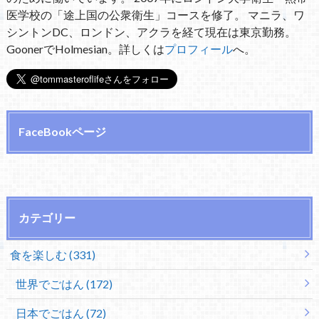
医学校の「途上国の公衆衛生」コースを修了。 マニラ、ワ
シントンDC、ロンドン、アクラを経て現在は東京勤務。
GoonerでHolmesian。詳しくは
プロフィール
へ。
FaceBookページ
カテゴリー
食を楽しむ (331)
世界でごはん (172)
日本でごはん (72)