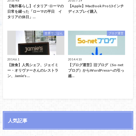
2016.4.8
2010.7.19
【海外暮らし】イタリア･ローマの
【Apple】MacBook Pro13インチ
日常を綴った「ローマの平日 イ
ディスプレイ購入
タリアの休日」…
世界でごはん
ブログ運営
2014.6.1
2014.4.10
【旅食】人気シェフ、ジェイミ
【ブログ運営】旧ブログ（So-net
ー・オリヴァーさんのレストラ
ブログ）からWordPressへの引っ
ン、Jamie's …
越…
人気記事