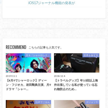
iOS17ジャーナル機能の発表が
RECOMMEND
こちらの記事も人気です。
月９「シャーロック」
世界を旅する
2019.11.1
2018.12.4
【#月9でシャーロック】ディー
【トラベルグッズ】年10回以上海
ン・フジオカ、岩田剛典主演、月9
外出張している私が使っている忘
ドラマ「シャー…
れ物防止のため…
日本でごはん
ガジェット