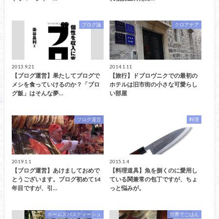
ブログ論
クロアチア
2013.9.21
2014.1.11
【ブログ運営】果たしてブログで
【旅行】ドブロヴニクでの最初の
メシを食っていけるのか？「ブロ
ホテルは旧市街の小さな可愛らし
グ飯」はそんな夢…
い部屋
ブログ運営
料理
2019.1.1
2015.1.4
【ブログ運営】あけましておめで
【料理道具】魚を捌くのに愛用し
とうございます。ブログ初めて14
ている関兼常の包丁ですが、ちょ
年目ですが、引…
っと悩みが。
ホームズパスティーシュ
世界でごはん