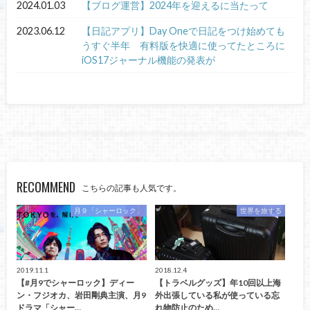
2024.01.03
【ブログ運営】2024年を迎えるに当たって
2023.06.12
【日記アプリ】Day Oneで日記をつけ始めても
うすぐ半年 有料版を快適に使ってたところに
iOS17ジャーナル機能の発表が
RECOMMEND
こちらの記事も人気です。
月９「シャーロック」
世界を旅する
2019.11.1
2018.12.4
【#月9でシャーロック】ディー
【トラベルグッズ】年10回以上海
ン・フジオカ、岩田剛典主演、月9
外出張している私が使っている忘
ドラマ「シャー…
れ物防止のため…