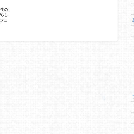
後半の
晴らし
テ…