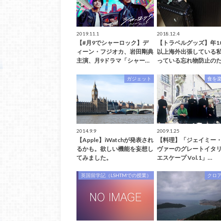
2019.11.1
2018.12.4
【#月9でシャーロック】デ
【トラベルグッズ】年1
ィーン・フジオカ、岩田剛典
以上海外出張している
主演、月9ドラマ「シャー…
っている忘れ物防止のた
ガジェット
食を
2014.9.9
2009.1.25
【Apple】iWatchが発表され
【料理】「ジェイミー
るかも。欲しい機能を妄想し
ヴァーのグレートイタ
てみました。
エスケープ Vol.1」…
英国留学記（LSHTMでの授業）
クロ