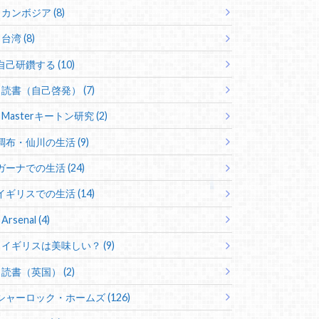
カンボジア (8)
台湾 (8)
自己研鑽する (10)
読書（自己啓発） (7)
Masterキートン研究 (2)
調布・仙川の生活 (9)
ガーナでの生活 (24)
イギリスでの生活 (14)
Arsenal (4)
イギリスは美味しい？ (9)
読書（英国） (2)
シャーロック・ホームズ (126)