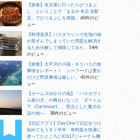
【旅食】名古屋に行ったらひつまぶ
し、ということで「まるや 本店 名駅
店」でひつまぶしを堪能。
60件のビ
ュー
【料理道具】パスタマシンで生地の端
が黒ずんでしまっていた問題を解消す
るため分解して掃除してみた。
54件
のビュー
【旅食】太平洋の小国・キリバスの食
事情をレポート！ シーフードは豊か
だけど野菜事情は厳しい。
41件のビ
ュー
【ホームズゆかりの地】「バスカヴィ
ル家の犬」の舞台になった「ダートム
ア（Dartmoor)」。荒涼とした魔犬伝
説の地へ。
38件のビュー
【日記アプリ】Day Oneで日記をつけ
始めてもうすぐ半年 有料版を快適に
使ってたところにiOS17ジャーナル機