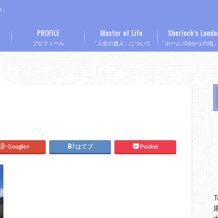
つ」
PROFILE
Master of Life
Sherlock’s Londo
プロフィール
「人生の達人」について
「ホームズゆかりの地
Google+
はてブ
Pocket
T