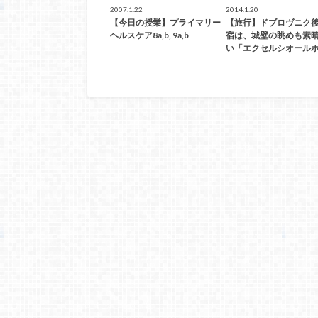
2007.1.22
2014.1.20
【今日の授業】プライマリー
【旅行】ドブロヴニク
ヘルスケア8a,b, 9a,b
宿は、城壁の眺めも素
い「エクセルシオールホ