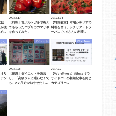
2015.5.17
2012.5.14
0回
【料理】昔ポルトガルで教え
【料理教室】本場シチリアで
私が使
てもらったパプリカのマリネ
料理を習う。シチリア・トラ
め…
を作ってみた。
ーパニでReiさんの料理…
楽しむ
ダイエット
WordPress
2016.9.25
2014.8.2
・オリ
【健康】ダイエットを決意
【WordPress】Stinger3で
リアン
し、「高級ジムに通わなくて
サイドバーの新着記事を同じ
も、2ヶ月で12㎏やせた！…
カテゴリー…
アチア