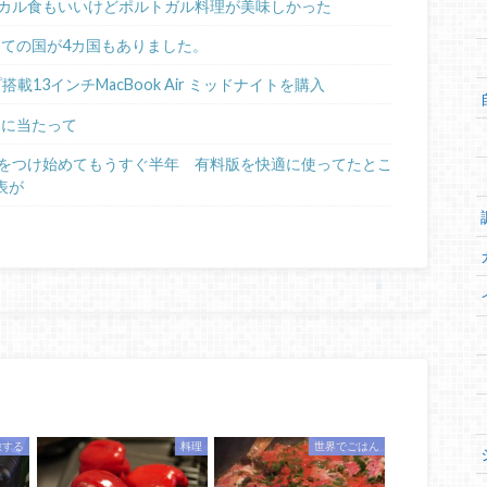
カル食もいいけどポルトガル料理が美味しかった
めての国が4カ国もありました。
ップ搭載13インチMacBook Air ミッドナイトを購入
るに当たって
日記をつけ始めてもうすぐ半年 有料版を快適に使ってたとこ
表が
旅する
料理
世界でごはん