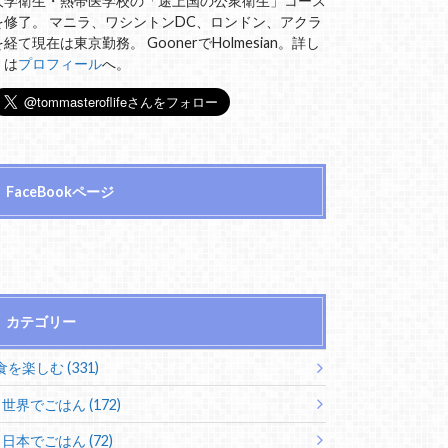
大学衛生・熱帯医学校の「途上国の公衆衛生」コース
を修了。 マニラ、ワシントンDC、ロンドン、アクラ
を経て現在は東京勤務。 GoonerでHolmesian。詳し
くは
プロフィール
へ。
FaceBookページ
カテゴリー
食を楽しむ (331)
世界でごはん (172)
日本でごはん (72)