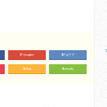
Google+
はてブ
RSS
feedly