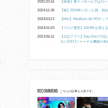
2025.03.16
【旅食】東ティモールではロー
2024.12.30
【旅】2024年に行った国。初
2024.03.23
【Mac】MacBooc Air M3チ
2024.01.03
【ブログ運営】2024年を迎え
2023.06.12
【日記アプリ】Day Oneで
ろにiOS17ジャーナル機能の発
RECOMMEND
こちらの記事も人気です。
月９「シャーロック」
世界を