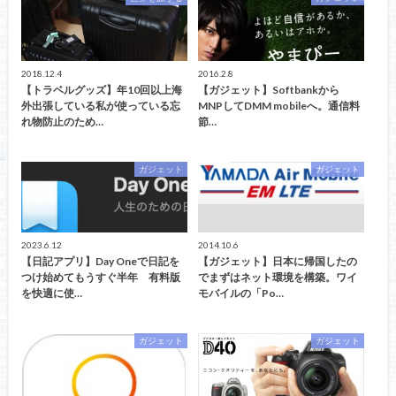
2018.12.4
2016.2.8
【トラベルグッズ】年10回以上海
【ガジェット】Softbankから
外出張している私が使っている忘
MNPしてDMM mobileへ。通信料
れ物防止のため…
節…
ガジェット
ガジェット
2023.6.12
2014.10.6
【日記アプリ】Day Oneで日記を
【ガジェット】日本に帰国したの
つけ始めてもうすぐ半年 有料版
でまずはネット環境を構築。ワイ
を快適に使…
モバイルの「Po…
ガジェット
ガジェット