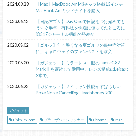
2024.03.23
【Mac】MacBooc Air M3チップ搭載13インチ
MacBook Air ミッドナイトを購入
2023.06.12
【日記アプリ】Day Oneで日記をつけ始めても
うすぐ半年 有料版を快適に使ってたところに
iOS17ジャーナル機能の発表が
2020.08.02
【ゴルフ】年々暑くなる夏ゴルフの熱中症対策
に。キャロウェイのファンベストを購入
2020.06.30
【ガジェット】ミラーレス一眼のLumix GX7
Mark II を継続して愛用中。レンズ構成はLeicaの
3本で。
2020.06.22
【ガジェット】ノイキャン性能がすばらしい！
Bose Noise Cancelling Headphones 700
ガジェット
Linkbuck.com
ブラウザハイジャッカー
Chrome
Mac