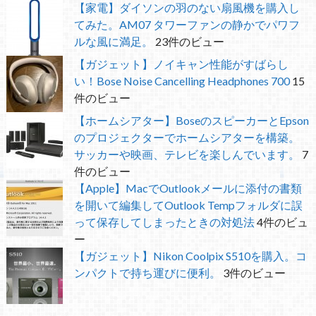
【家電】ダイソンの羽のない扇風機を購入し
てみた。AM07 タワーファンの静かでパワフ
ルな風に満足。
23件のビュー
【ガジェット】ノイキャン性能がすばらし
い！Bose Noise Cancelling Headphones 700
15
件のビュー
【ホームシアター】BoseのスピーカーとEpson
のプロジェクターでホームシアターを構築。
サッカーや映画、テレビを楽しんでいます。
7
件のビュー
【Apple】MacでOutlookメールに添付の書類
を開いて編集してOutlook Tempフォルダに誤
って保存してしまったときの対処法
4件のビュ
ー
【ガジェット】Nikon Coolpix S510を購入。コ
ンパクトで持ち運びに便利。
3件のビュー