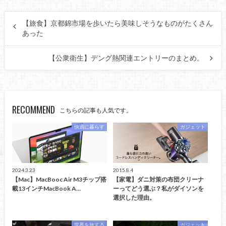
【旅食】京都錦市場を歩いたら美味しそうなものがたくさん
あった
【公衆衛生】デング熱関連エントリーのまとめ。
RECOMMEND
こちらの記事も人気です。
快適に暮らす
ガジェット
2024.3.23
2015.8.4
【Mac】MacBooc Air M3チップ搭
【家電】ダニ対策の布団クリーナ
載13インチMacBook A…
ーってどう選ぶ？私がダイソンを
選択した理由。
世界を旅する
ガジェット