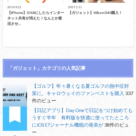
2014.9.22
2007.2.11
【iPhone】iOS8にしたらインター
【ガジェット】Nikon D40購入！
ネット共有が消えた！なんとか復
活させ…
「ガジェット」カテゴリの人気記事
【ゴルフ】年々暑くなる夏ゴルフの熱中症対
策に。キャロウェイのファンベストを購入
337
件のビュー
【日記アプリ】Day Oneで日記をつけ始めても
うすぐ半年 有料版を快適に使ってたところ
にiOS17ジャーナル機能の発表が
38件のビュ
ー