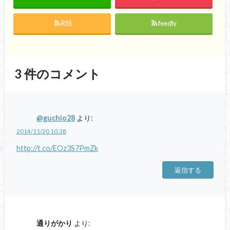
RSS
feedly
3
件のコメント
@guchio28
より:
2014/11/20 10:38
http://t.co/EOz3S7PmZk
返信する
通りがかり
より: