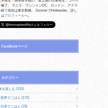
大学衛生・熱帯医学校の「途上国の公衆衛生」コース
を修了。 マニラ、ワシントンDC、ロンドン、アクラ
を経て現在は東京勤務。 GoonerでHolmesian。詳し
くは
プロフィール
へ。
FaceBookページ
カテゴリー
食を楽しむ (331)
世界でごはん (172)
日本でごはん (72)