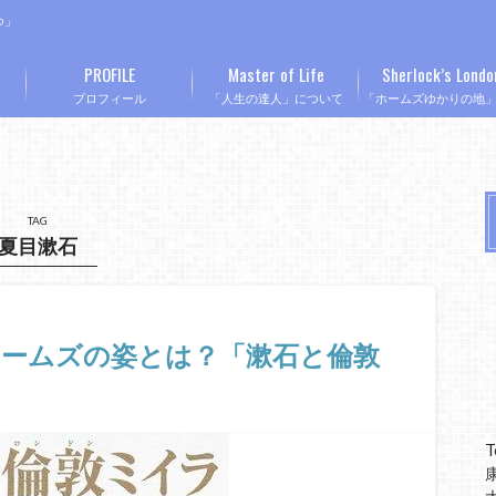
つ」
PROFILE
Master of Life
Sherlock’s Londo
プロフィール
「人生の達人」について
「ホームズゆかりの地
TAG
夏目漱石
ホームズの姿とは？「漱石と倫敦
T