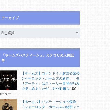
アーカイブ
「ホームズパスティーシュ」カテゴリの人気記
事
【ホームズ】コナンドイル財団公認の
シャーロック・ホームズの新作、「モ
リアーティ」はストーリー展開が巧み
で楽しめましたが、やや不満も
18件
のビュー
【ホームズ】パスティーシュの傑作
「シャーロック・ホームズの秘密ファ