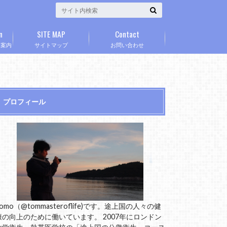
n
SITE MAP
Contact
」案内
サイトマップ
お問い合わせ
プロフィール
omo（@tommasteroflife)です。途上国の人々の健
康の向上のために働いています。 2007年にロンドン