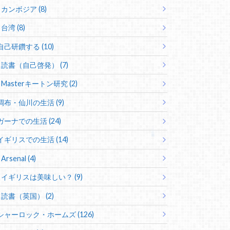
カンボジア (8)
台湾 (8)
自己研鑽する (10)
読書（自己啓発） (7)
Masterキートン研究 (2)
調布・仙川の生活 (9)
ガーナでの生活 (24)
イギリスでの生活 (14)
Arsenal (4)
イギリスは美味しい？ (9)
読書（英国） (2)
シャーロック・ホームズ (126)