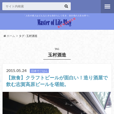
「人生の達人はどんなときも自分らしく生き、自分色の人生を持つ」
ホーム
タグ : 玉村酒造
TAG
玉村酒造
2015.05.24
日本でごはん
【旅食】クラフトビールが面白い！造り酒屋で
飲む志賀高原ビールを堪能。