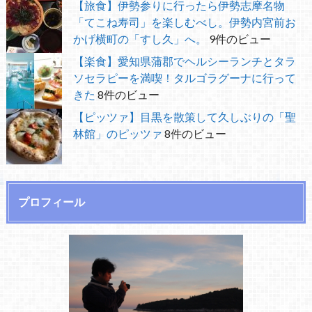
【旅食】伊勢参りに行ったら伊勢志摩名物
「てこね寿司」を楽しむべし。伊勢内宮前お
かげ横町の「すし久」へ。
9件のビュー
【楽食】愛知県蒲郡でヘルシーランチとタラ
ソセラピーを満喫！タルゴラグーナに行って
きた
8件のビュー
【ピッツァ】目黒を散策して久しぶりの「聖
林館」のピッツァ
8件のビュー
プロフィール