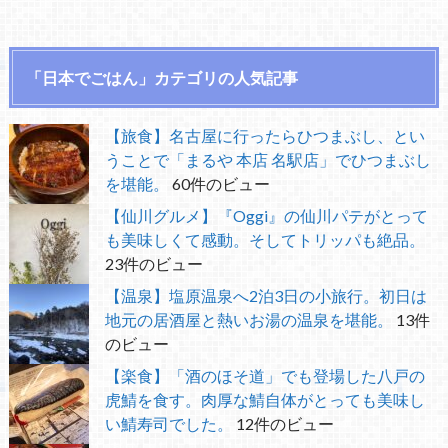
「日本でごはん」カテゴリの人気記事
【旅食】名古屋に行ったらひつまぶし、とい
うことで「まるや 本店 名駅店」でひつまぶし
を堪能。
60件のビュー
【仙川グルメ】『Oggi』の仙川パテがとって
も美味しくて感動。そしてトリッパも絶品。
23件のビュー
【温泉】塩原温泉へ2泊3日の小旅行。初日は
地元の居酒屋と熱いお湯の温泉を堪能。
13件
のビュー
【楽食】「酒のほそ道」でも登場した八戸の
虎鯖を食す。肉厚な鯖自体がとっても美味し
い鯖寿司でした。
12件のビュー