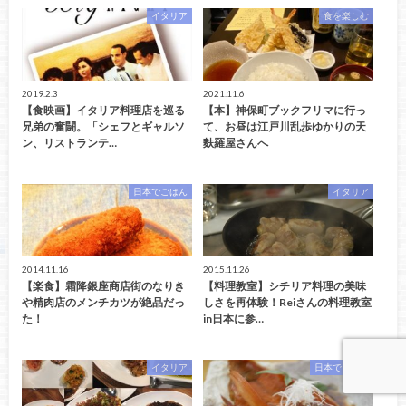
イタリア
食を楽しむ
2019.2.3
2021.11.6
【食映画】イタリア料理店を巡る
【本】神保町ブックフリマに行っ
兄弟の奮闘。「シェフとギャルソ
て、お昼は江戸川乱歩ゆかりの天
ン、リストランテ…
麩羅屋さんへ
日本でごはん
イタリア
2014.11.16
2015.11.26
【楽食】霜降銀座商店街のなりき
【料理教室】シチリア料理の美味
や精肉店のメンチカツが絶品だっ
しさを再体験！Reiさんの料理教室
た！
in日本に参…
イタリア
日本でごはん