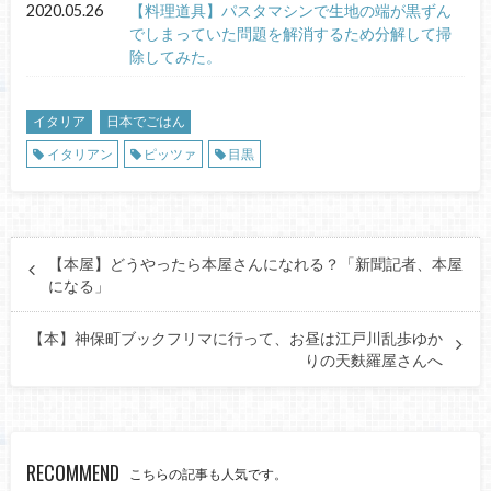
2020.05.26
【料理道具】パスタマシンで生地の端が黒ずん
でしまっていた問題を解消するため分解して掃
除してみた。
イタリア
日本でごはん
イタリアン
ピッツァ
目黒
【本屋】どうやったら本屋さんになれる？「新聞記者、本屋
になる」
【本】神保町ブックフリマに行って、お昼は江戸川乱歩ゆか
りの天麩羅屋さんへ
RECOMMEND
こちらの記事も人気です。