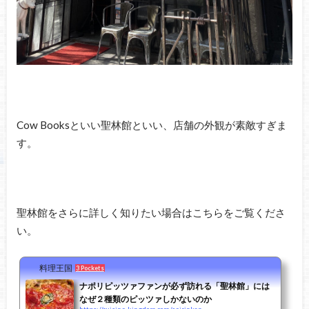
Cow Booksといい聖林館といい、店舗の外観が素敵すぎま
す。
聖林館をさらに詳しく知りたい場合はこちらをご覧くださ
い。
料理王国
3 Pockets
ナポリピッツァファンが必ず訪れる「聖林館」には
なぜ２種類のピッツァしかないのか
https://cuisine-kingdom.com/seirinkan