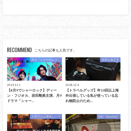
RECOMMEND
こちらの記事も人気です。
月９「シャーロック」
世界を旅する
2019.11.1
2018.12.4
【#月9でシャーロック】ディー
【トラベルグッズ】年10回以上海
ン・フジオカ、岩田剛典主演、月9
外出張している私が使っている忘
ドラマ「シャー…
れ物防止のため…
イギリスは美味しい？
BBC "Sherlock"