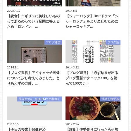
2005.4.10
2014.8.8
【読食】イギリスに美味しいもの
【シャーロック】BBCドラマ「シ
ってあるのっていう疑問に答える
ャーロック」をより楽しむために
ため「ロンドン …
シャーロッキア…
ブログ運営
ブログ論
2014.3.1
2014.3.22
【ブログ運営】アイキャッチ画像
【ブログ運営】「必ず結果が出る
について少し考えてみました。と
ブログ運営テクニック100」を読
りあえずの方針。…
んで100のテ…
英国留学記（LSHTMでの授業）
世界を旅する
2007.6.5
2017.2.26
【今日の授業】保健経済
【旅食】伊勢参りに行ったら伊勢