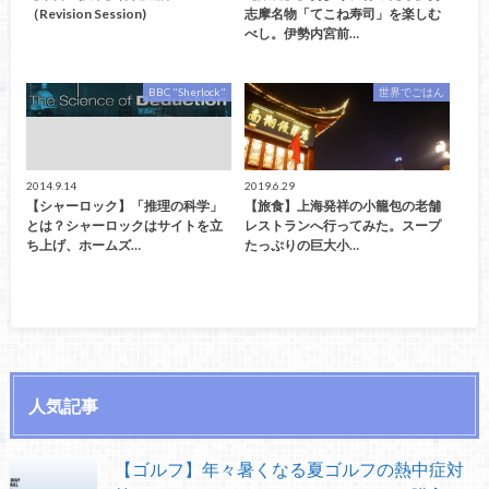
（Revision Session)
志摩名物「てこね寿司」を楽しむ
べし。伊勢内宮前…
BBC "Sherlock"
世界でごはん
2014.9.14
2019.6.29
【シャーロック】「推理の科学」
【旅食】上海発祥の小籠包の老舗
とは？シャーロックはサイトを立
レストランへ行ってみた。スープ
ち上げ、ホームズ…
たっぷりの巨大小…
人気記事
【ゴルフ】年々暑くなる夏ゴルフの熱中症対