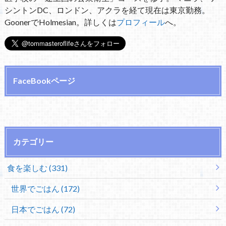
シントンDC、ロンドン、アクラを経て現在は東京勤務。
GoonerでHolmesian。詳しくは
プロフィール
へ。
FaceBookページ
カテゴリー
食を楽しむ (331)
世界でごはん (172)
日本でごはん (72)