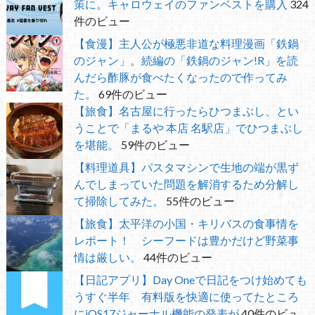
策に。キャロウェイのファンベストを購入
324
件のビュー
【食漫】主人公が極悪非道な料理漫画「鉄鍋
のジャン」。続編の「鉄鍋のジャン!R」を読
んだら酢豚が食べたくなったので作ってみ
た。
69件のビュー
【旅食】名古屋に行ったらひつまぶし、とい
うことで「まるや 本店 名駅店」でひつまぶし
を堪能。
59件のビュー
【料理道具】パスタマシンで生地の端が黒ず
んでしまっていた問題を解消するため分解し
て掃除してみた。
55件のビュー
【旅食】太平洋の小国・キリバスの食事情を
レポート！ シーフードは豊かだけど野菜事
情は厳しい。
44件のビュー
【日記アプリ】Day Oneで日記をつけ始めても
うすぐ半年 有料版を快適に使ってたところ
にiOS17ジャーナル機能の発表が
40件のビュ