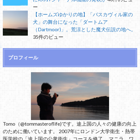
ー
【ホームズゆかりの地】「バスカヴィル家の
犬」の舞台になった「ダートムア
（Dartmoor)」。荒涼とした魔犬伝説の地へ。
35件のビュー
プロフィール
Tomo（@tommasteroflife)です。途上国の人々の健康の向上
のために働いています。 2007年にロンドン大学衛生・熱帯
医学校の「途上国の公衆衛生」コースを修了。 マニラ、ワ