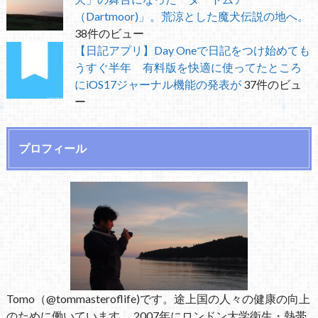
（Dartmoor)」。荒涼とした魔犬伝説の地へ。
38件のビュー
【日記アプリ】Day Oneで日記をつけ始めても
うすぐ半年 有料版を快適に使ってたところ
にiOS17ジャーナル機能の発表が
37件のビュ
ー
プロフィール
Tomo（@tommasteroflife)です。途上国の人々の健康の向上
のために働いています。 2007年にロンドン大学衛生・熱帯