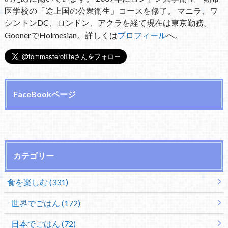
医学校の「途上国の公衆衛生」コースを修了。 マニラ、ワ
シントンDC、ロンドン、アクラを経て現在は東京勤務。
GoonerでHolmesian。詳しくは
プロフィール
へ。
FaceBookページ
カテゴリー
食を楽しむ (331)
世界でごはん (172)
日本でごはん (72)