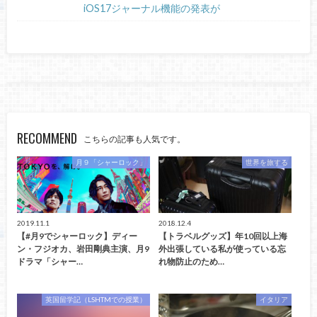
iOS17ジャーナル機能の発表が
RECOMMEND
こちらの記事も人気です。
月９「シャーロック」
世界を旅する
2019.11.1
2018.12.4
【#月9でシャーロック】ディー
【トラベルグッズ】年10回以上海
ン・フジオカ、岩田剛典主演、月9
外出張している私が使っている忘
ドラマ「シャー…
れ物防止のため…
英国留学記（LSHTMでの授業）
イタリア