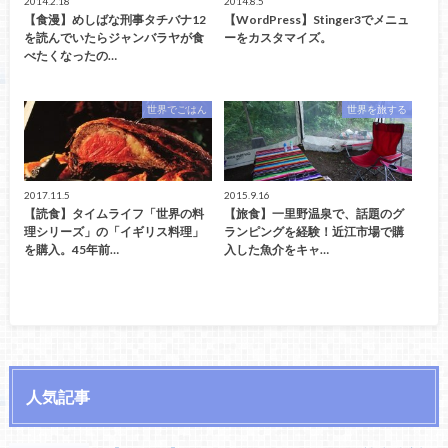
2014.2.18
2014.8.5
【食漫】めしばな刑事タチバナ12
【WordPress】Stinger3でメニュ
を読んでいたらジャンバラヤが食
ーをカスタマイズ。
べたくなったの…
世界でごはん
世界を旅する
2017.11.5
2015.9.16
【読食】タイムライフ「世界の料
【旅食】一里野温泉で、話題のグ
理シリーズ」の「イギリス料理」
ランピングを経験！近江市場で購
を購入。45年前…
入した魚介をキャ…
人気記事