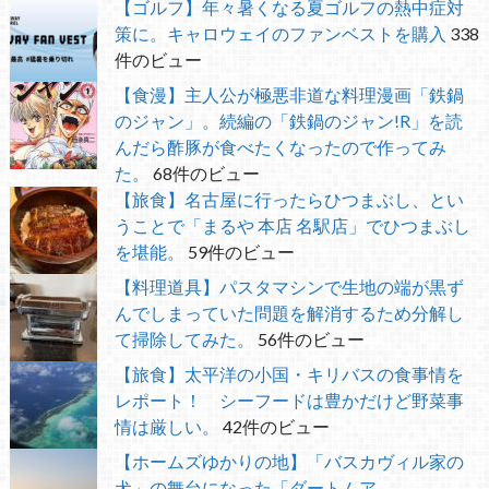
【ゴルフ】年々暑くなる夏ゴルフの熱中症対
策に。キャロウェイのファンベストを購入
338
件のビュー
【食漫】主人公が極悪非道な料理漫画「鉄鍋
のジャン」。続編の「鉄鍋のジャン!R」を読
んだら酢豚が食べたくなったので作ってみ
た。
68件のビュー
【旅食】名古屋に行ったらひつまぶし、とい
うことで「まるや 本店 名駅店」でひつまぶし
を堪能。
59件のビュー
【料理道具】パスタマシンで生地の端が黒ず
んでしまっていた問題を解消するため分解し
て掃除してみた。
56件のビュー
【旅食】太平洋の小国・キリバスの食事情を
レポート！ シーフードは豊かだけど野菜事
情は厳しい。
42件のビュー
【ホームズゆかりの地】「バスカヴィル家の
犬」の舞台になった「ダートムア