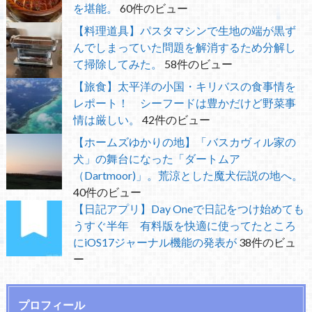
を堪能。
60件のビュー
【料理道具】パスタマシンで生地の端が黒ず
んでしまっていた問題を解消するため分解し
て掃除してみた。
58件のビュー
【旅食】太平洋の小国・キリバスの食事情を
レポート！ シーフードは豊かだけど野菜事
情は厳しい。
42件のビュー
【ホームズゆかりの地】「バスカヴィル家の
犬」の舞台になった「ダートムア
（Dartmoor)」。荒涼とした魔犬伝説の地へ。
40件のビュー
【日記アプリ】Day Oneで日記をつけ始めても
うすぐ半年 有料版を快適に使ってたところ
にiOS17ジャーナル機能の発表が
38件のビュ
ー
プロフィール