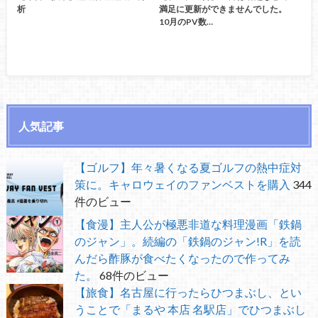
析
満足に更新ができませんでした。
10月のPV数…
人気記事
【ゴルフ】年々暑くなる夏ゴルフの熱中症対
策に。キャロウェイのファンベストを購入
344
件のビュー
【食漫】主人公が極悪非道な料理漫画「鉄鍋
のジャン」。続編の「鉄鍋のジャン!R」を読
んだら酢豚が食べたくなったので作ってみ
た。
68件のビュー
【旅食】名古屋に行ったらひつまぶし、とい
うことで「まるや 本店 名駅店」でひつまぶし