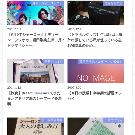
月９「シャーロック」
世界を旅する
2019.11.1
2018.12.4
【#月9でシャーロック】ディー
【トラベルグッズ】年10回以上海
ン・フジオカ、岩田剛典主演、月9
外出張している私が使っている忘
ドラマ「シャー…
れ物防止のため…
世界でごはん
英国留学記（LSHTMでの授業）
2014.1.12
2007.3.20
【旅食】Buffet Kameniceでまた
【今日の授業】今学期の課題エッ
またアドリア海のシーフードを満
セイ
喫
ホームズ研究書
日本でごはん