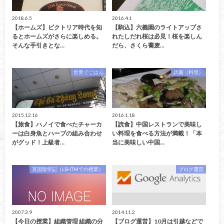
2018.6.5
2016.4.1
【ホームズ】ビクトリア時代を知
【駒込】六義園のライトアップさ
るとホームズがさらに楽しめる。
れたしだれ桜は必見！桜を楽しん
そんな手引きとな…
だら、さくら蕎麦…
世界でごはん
読書（料理）
2015.12.16
2016.1.18
【旅食】ハノイで食べたチャーカ
【読食】中国レストランで美味し
ーは白身魚とハーブの組み合わせ
い料理を食べる方法が満載！「本
がグッド！上級者…
当に美味しい中国…
英国留学記（LSHTMでの授業）
ブログ運営
2007.3.9
2014.11.2
【今日の授業】組織管理 組織の分
【ブログ運営】10月は引越などで