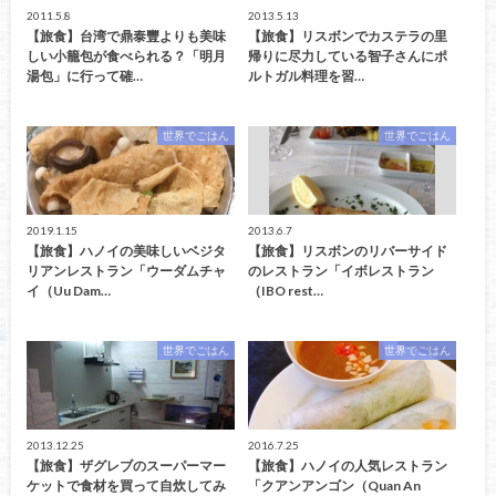
2011.5.8
2013.5.13
【旅食】台湾で鼎泰豐よりも美味
【旅食】リスボンでカステラの里
しい小籠包が食べられる？「明月
帰りに尽力している智子さんにポ
湯包」に行って確…
ルトガル料理を習…
世界でごはん
世界でごはん
2019.1.15
2013.6.7
【旅食】ハノイの美味しいベジタ
【旅食】リスボンのリバーサイド
リアンレストラン「ウーダムチャ
のレストラン「イボレストラン
イ（Uu Dam…
（IBO rest…
世界でごはん
世界でごはん
2013.12.25
2016.7.25
【旅食】ザグレブのスーパーマー
【旅食】ハノイの人気レストラン
ケットで食材を買って自炊してみ
「クアンアンゴン（Quan An