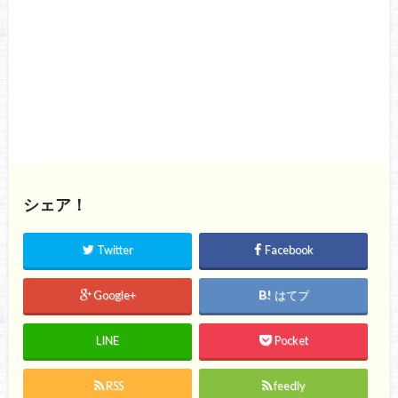
シェア！
Twitter
Facebook
Google+
はてブ
LINE
Pocket
RSS
feedly