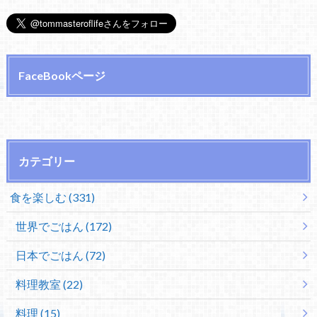
FaceBookページ
カテゴリー
食を楽しむ (331)
世界でごはん (172)
日本でごはん (72)
料理教室 (22)
料理 (15)