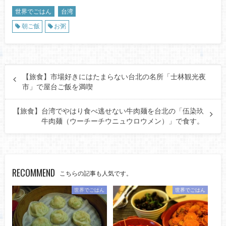
世界でごはん
台湾
朝ご飯
お粥
【旅食】市場好きにはたまらない台北の名所「士林観光夜
市」で屋台ご飯を満喫
【旅食】台湾でやはり食べ逃せない牛肉麺を台北の「伍染玖
牛肉麺（ウーチーチウニュウロウメン）」で食す。
RECOMMEND
こちらの記事も人気です。
世界でごはん
世界でごはん