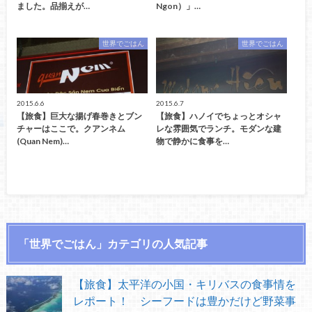
ました。品揃えが…
Ngon）」…
世界でごはん
世界でごはん
2015.6.6
2015.6.7
【旅食】巨大な揚げ春巻きとブン
【旅食】ハノイでちょっとオシャ
チャーはここで。クアンネム
レな雰囲気でランチ。モダンな建
(Quan Nem)…
物で静かに食事を…
「世界でごはん」カテゴリの人気記事
【旅食】太平洋の小国・キリバスの食事情を
レポート！ シーフードは豊かだけど野菜事