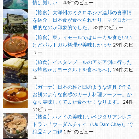
情は厳しい。
43件のビュー
【旅食】大洋州のミクロネシア連邦の食事情
を紹介！日本食が食べられたり、マグロが一
般的なのが印象的でした。
32件のビュー
【旅食】東ティモールではローカル食もいい
けどポルトガル料理が美味しかった
29件のビ
ュー
【旅食】イスタンブールのアジア側に行った
ら蜂蜜かけヨーグルトを食べるべし
24件のビ
ュー
【ガーナ】日本の杵と臼のような道具で作る
お餅のような食感のガーナ料理フーフー。か
なり美味しくてまた食べたくなります。
24件
のビュー
【旅食】ハノイの美味しいベジタリアンレス
トラン「ウーダムチャイ（Uu Dam Chay)」で
絶品キノコ鍋
19件のビュー