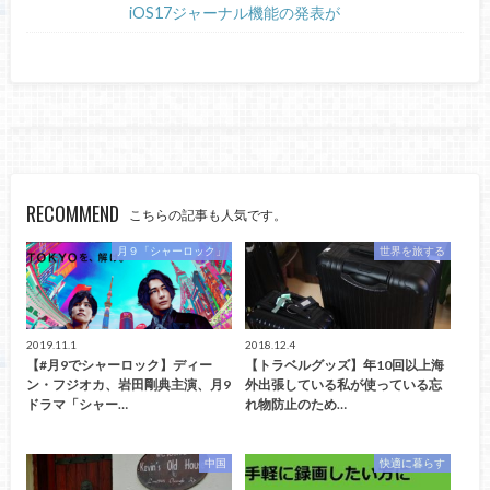
iOS17ジャーナル機能の発表が
RECOMMEND
こちらの記事も人気です。
月９「シャーロック」
世界を旅する
2019.11.1
2018.12.4
【#月9でシャーロック】ディー
【トラベルグッズ】年10回以上海
ン・フジオカ、岩田剛典主演、月9
外出張している私が使っている忘
ドラマ「シャー…
れ物防止のため…
中国
快適に暮らす