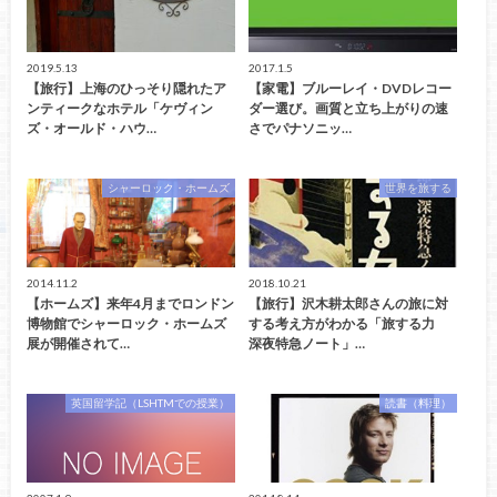
2019.5.13
2017.1.5
【旅行】上海のひっそり隠れたア
【家電】ブルーレイ・DVDレコー
ンティークなホテル「ケヴィン
ダー選び。画質と立ち上がりの速
ズ・オールド・ハウ…
さでパナソニッ…
シャーロック・ホームズ
世界を旅する
2014.11.2
2018.10.21
【ホームズ】来年4月までロンドン
【旅行】沢木耕太郎さんの旅に対
博物館でシャーロック・ホームズ
する考え方がわかる「旅する力
展が開催されて…
深夜特急ノート」…
英国留学記（LSHTMでの授業）
読書（料理）