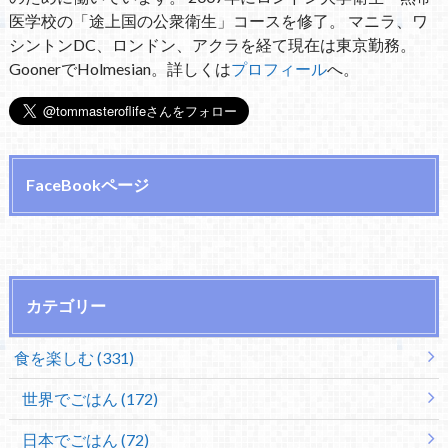
医学校の「途上国の公衆衛生」コースを修了。 マニラ、ワ
シントンDC、ロンドン、アクラを経て現在は東京勤務。
GoonerでHolmesian。詳しくは
プロフィール
へ。
FaceBookページ
カテゴリー
食を楽しむ (331)
世界でごはん (172)
日本でごはん (72)