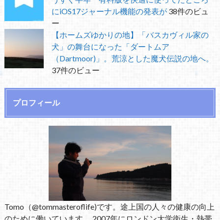
にiOS17ジャーナル機能の発表が
38件のビュ
ー
【ホームズゆかりの地】「バスカヴィル家の
犬」の舞台になった「ダートムア
（Dartmoor)」。荒涼とした魔犬伝説の地へ。
37件のビュー
プロフィール
Tomo（@tommasteroflife)です。途上国の人々の健康の向上
のために働いています。 2007年にロンドン大学衛生・熱帯