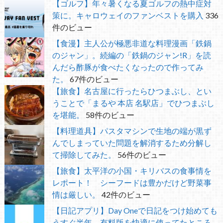
【ゴルフ】年々暑くなる夏ゴルフの熱中症対
策に。キャロウェイのファンベストを購入
336
件のビュー
【食漫】主人公が極悪非道な料理漫画「鉄鍋
のジャン」。続編の「鉄鍋のジャン!R」を読
んだら酢豚が食べたくなったので作ってみ
た。
67件のビュー
【旅食】名古屋に行ったらひつまぶし、とい
うことで「まるや 本店 名駅店」でひつまぶし
を堪能。
58件のビュー
【料理道具】パスタマシンで生地の端が黒ず
んでしまっていた問題を解消するため分解し
て掃除してみた。
56件のビュー
【旅食】太平洋の小国・キリバスの食事情を
レポート！ シーフードは豊かだけど野菜事
情は厳しい。
42件のビュー
【日記アプリ】Day Oneで日記をつけ始めても
うすぐ半年 有料版を快適に使ってたところ