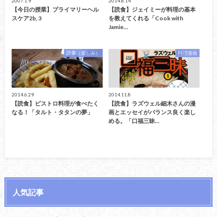
2007.1.9
2014.8.14
【今日の授業】プライマリーヘル
【読食】ジェイミーが料理の基本
スケア2b, 3
を教えてくれる「Cook with
Jamie…
読書（楽しみ）
料理漫画
2014.6.29
2014.11.8
【読食】ビストロ料理が食べたく
【読食】ラズウェル細木さんの漫
なる！「タルト・タタンの夢」
画とエッセイがバランス良く楽し
める。「口福三昧…
人気記事