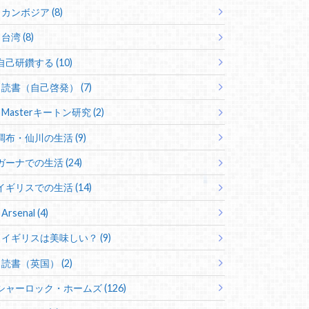
カンボジア (8)
台湾 (8)
自己研鑽する (10)
読書（自己啓発） (7)
Masterキートン研究 (2)
調布・仙川の生活 (9)
ガーナでの生活 (24)
イギリスでの生活 (14)
Arsenal (4)
イギリスは美味しい？ (9)
読書（英国） (2)
シャーロック・ホームズ (126)