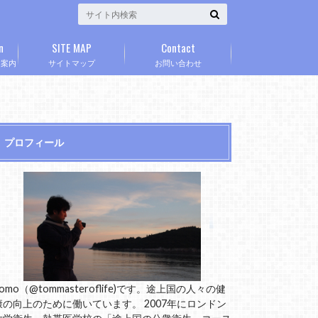
n
SITE MAP
Contact
」案内
サイトマップ
お問い合わせ
プロフィール
omo（@tommasteroflife)です。途上国の人々の健
康の向上のために働いています。 2007年にロンドン