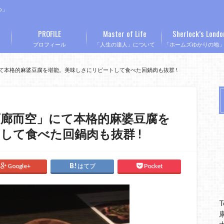
つ」
PROFILE
Master of Life
Sherlock’s Londo
プロフィール
「人生の達人」について
「ホームズゆかりの地
て本格的麻婆豆腐を堪能。美味しさにリピートして食べた回鍋肉も抜群 !
廊而空」にて本格的麻婆豆腐を
して食べた回鍋肉も抜群 !
Google+
はてブ
Pocket
T