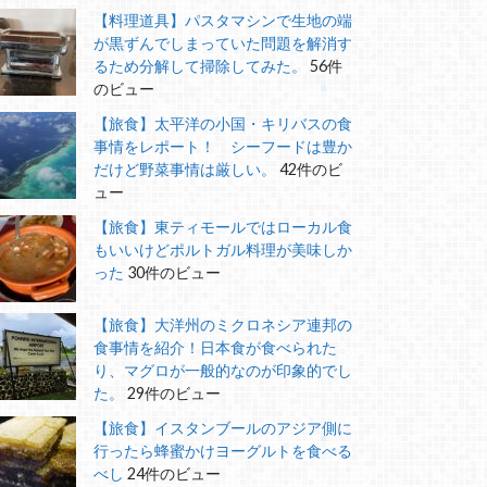
【料理道具】パスタマシンで生地の端
が黒ずんでしまっていた問題を解消す
るため分解して掃除してみた。
56件
のビュー
【旅食】太平洋の小国・キリバスの食
事情をレポート！ シーフードは豊か
だけど野菜事情は厳しい。
42件のビ
ュー
【旅食】東ティモールではローカル食
もいいけどポルトガル料理が美味しか
った
30件のビュー
【旅食】大洋州のミクロネシア連邦の
食事情を紹介！日本食が食べられた
り、マグロが一般的なのが印象的でし
た。
29件のビュー
【旅食】イスタンブールのアジア側に
行ったら蜂蜜かけヨーグルトを食べる
べし
24件のビュー