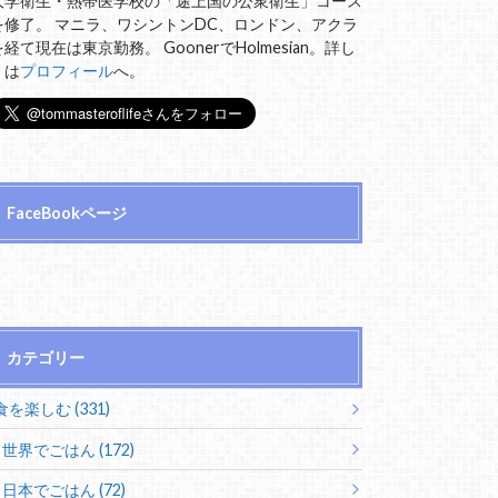
大学衛生・熱帯医学校の「途上国の公衆衛生」コース
を修了。 マニラ、ワシントンDC、ロンドン、アクラ
を経て現在は東京勤務。 GoonerでHolmesian。詳し
くは
プロフィール
へ。
FaceBookページ
カテゴリー
食を楽しむ (331)
世界でごはん (172)
日本でごはん (72)