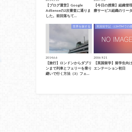
【ブログ運営】Google
【今日の授業】組織管理
AdSenseの2次審査に通りま
療サービス組織のリー
した。前回落ちて…
世界を旅する
英国留学記（LSHTMでの
2014.6.6
2006.9.21
【旅行】ロンドンからダブリ
【英国留学】留学生向
ンまで列車とフェリーを乗り
エンテーション初日
継いで行く方法（3）フェ…