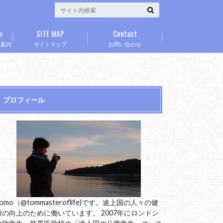
n
SITE MAP
Contact
」案内
サイトマップ
お問い合わせ
プロフィール
omo（@tommasteroflife)です。途上国の人々の健
康の向上のために働いています。 2007年にロンドン