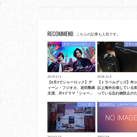
RECOMMEND
こちらの記事も人気です。
月９「シャーロック」
世界を
2019.11.1
2018.12.4
【#月9でシャーロック】デ
【トラベルグッズ】年1
ィーン・フジオカ、岩田剛典
以上海外出張している
主演、月9ドラマ「シャー…
っている忘れ物防止のた
ブログ運営
英国留学記（LSHTMでの
2014.5.13
2007.3.8