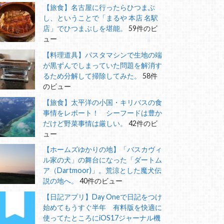
【旅食】名古屋に行ったらひつまぶ
し、ということで「まるや 本店 名駅
店」でひつまぶしを堪能。
59件のビ
ュー
【料理道具】パスタマシンで生地の端
が黒ずんでしまっていた問題を解消す
るため分解して掃除してみた。
58件
のビュー
【旅食】太平洋の小国・キリバスの食
事情をレポート！ シーフードは豊か
だけど野菜事情は厳しい。
42件のビ
ュー
【ホームズゆかりの地】「バスカヴィ
ル家の犬」の舞台になった「ダートム
ア（Dartmoor)」。荒涼とした魔犬伝
説の地へ。
40件のビュー
【日記アプリ】Day Oneで日記をつけ
始めてもうすぐ半年 有料版を快適に
使ってたところにiOS17ジャーナル機