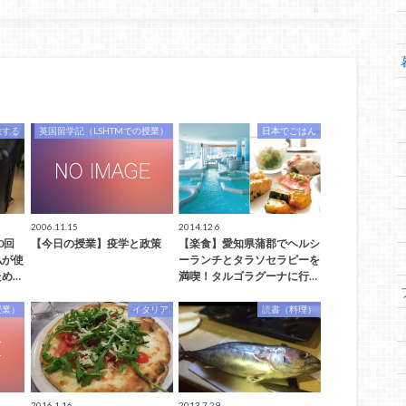
旅する
英国留学記（LSHTMでの授業）
日本でごはん
2006.11.15
2014.12.6
0回
【今日の授業】疫学と政策
【楽食】愛知県蒲郡でヘルシ
私が使
ーランチとタラソセラピーを
め…
満喫！タルゴラグーナに行…
授業）
イタリア
読書（料理）
2016.1.16
2013.7.29