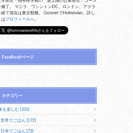
大学衛生・熱帯医学校の「途上国の公衆衛生」コース
を修了。 マニラ、ワシントンDC、ロンドン、アクラ
を経て現在は東京勤務。 GoonerでHolmesian。詳し
くは
プロフィール
へ。
FaceBookページ
カテゴリー
食を楽しむ (331)
世界でごはん (172)
日本でごはん (72)