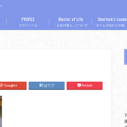
つ」
PROFILE
Master of Life
Sherlock’s Londo
プロフィール
「人生の達人」について
「ホームズゆかりの地
Google+
はてブ
Pocket
T