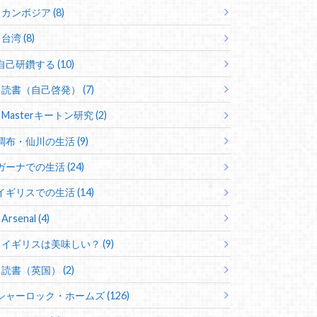
カンボジア (8)
台湾 (8)
自己研鑽する (10)
読書（自己啓発） (7)
Masterキートン研究 (2)
調布・仙川の生活 (9)
ガーナでの生活 (24)
イギリスでの生活 (14)
Arsenal (4)
イギリスは美味しい？ (9)
読書（英国） (2)
シャーロック・ホームズ (126)