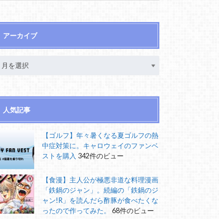
アーカイブ
人気記事
【ゴルフ】年々暑くなる夏ゴルフの熱
中症対策に。キャロウェイのファンベ
ストを購入
342件のビュー
【食漫】主人公が極悪非道な料理漫画
「鉄鍋のジャン」。続編の「鉄鍋のジ
ャン!R」を読んだら酢豚が食べたくな
ったので作ってみた。
68件のビュー