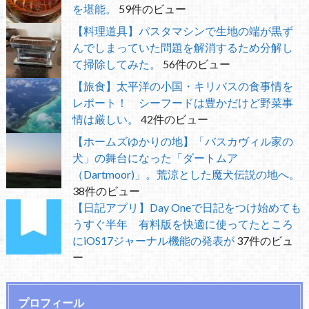
を堪能。
59件のビュー
【料理道具】パスタマシンで生地の端が黒ず
んでしまっていた問題を解消するため分解し
て掃除してみた。
56件のビュー
【旅食】太平洋の小国・キリバスの食事情を
レポート！ シーフードは豊かだけど野菜事
情は厳しい。
42件のビュー
【ホームズゆかりの地】「バスカヴィル家の
犬」の舞台になった「ダートムア
（Dartmoor)」。荒涼とした魔犬伝説の地へ。
38件のビュー
【日記アプリ】Day Oneで日記をつけ始めても
うすぐ半年 有料版を快適に使ってたところ
にiOS17ジャーナル機能の発表が
37件のビュ
ー
プロフィール