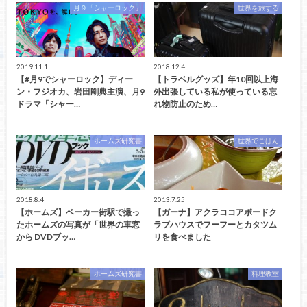
月９「シャーロック」
世界を旅する
2019.11.1
2018.12.4
【#月9でシャーロック】ディー
【トラベルグッズ】年10回以上海
ン・フジオカ、岩田剛典主演、月9
外出張している私が使っている忘
ドラマ「シャー…
れ物防止のため…
ホームズ研究書
世界でごはん
2018.8.4
2013.7.25
【ホームズ】ベーカー街駅で撮っ
【ガーナ】アクラココアボードク
たホームズの写真が「世界の車窓
ラブハウスでフーフーとカタツム
から DVDブッ…
リを食べました
ホームズ研究書
料理教室