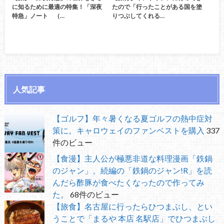
に知るために最適の特集！「深夜
たので「行ったことがある国を塗
特急」ノート （…
りつぶしてくれる…
人気記事
【ゴルフ】年々暑くなる夏ゴルフの熱中症対
策に。キャロウェイのファンベストを購入
337
件のビュー
【食漫】主人公が極悪非道な料理漫画「鉄鍋
のジャン」。続編の「鉄鍋のジャン!R」を読
んだら酢豚が食べたくなったので作ってみ
た。
68件のビュー
【旅食】名古屋に行ったらひつまぶし、とい
うことで「まるや 本店 名駅店」でひつまぶし