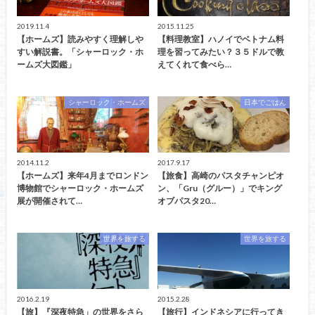
2019.11.4
2015.11.25
【ホームズ】読みやすく理解しや
【料理教室】ハノイでベトナム料
すい解説書。「シャーロック・ホ
理を習ってみたい？３５ドルで教
ームズ大図鑑」
えてくれて食べら…
シャーロック・ホームズ
日本でごはん
2014.11.2
2017.9.17
【ホームズ】来年4月までロンドン
【旅食】高崎のパスタチャンピオ
博物館でシャーロック・ホームズ
ン、「Gru（グルー）」でキング
展が開催されて…
オブパスタ20…
世界を旅する
世界を旅する
2016.2.19
2015.2.28
【旅】『深夜特急」の世界をさら
【旅行】インドネシアに行ってき