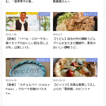
む。「道草寄子の食…
麩羅屋さんへ
イタリア
食を楽しむ
2016.7.18
2021.2.7
【読食】「バール・ジローラモ―
【うどん】自分の中の讃岐うどん
南イタリアのおいしい話を召し上
ブームがまだまだ継続中。東京の
がれ」は楽しいけ…
おいしい讃岐うど…
食を楽しむ
イタリア
2012.6.10
2021.10.13
【旅食】「カチョエペペ（Cacio e
【ピッツァ】目黒を散策して久し
Pepe）」でローマ名物のパスタ
ぶりの「聖林館」のピッツァ
Ca…