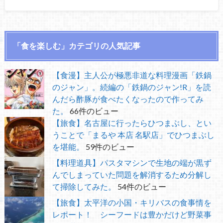
「食を楽しむ」カテゴリの人気記事
【食漫】主人公が極悪非道な料理漫画「鉄鍋
のジャン」。続編の「鉄鍋のジャン!R」を読
んだら酢豚が食べたくなったので作ってみ
た。
66件のビュー
【旅食】名古屋に行ったらひつまぶし、とい
うことで「まるや 本店 名駅店」でひつまぶし
を堪能。
59件のビュー
【料理道具】パスタマシンで生地の端が黒ず
んでしまっていた問題を解消するため分解し
て掃除してみた。
54件のビュー
【旅食】太平洋の小国・キリバスの食事情を
レポート！ シーフードは豊かだけど野菜事