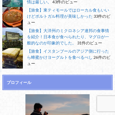
情は厳しい。
43件のビュー
【旅食】東ティモールではローカル食もいい
けどポルトガル料理が美味しかった
33件のビ
ュー
【旅食】大洋州のミクロネシア連邦の食事情
を紹介！日本食が食べられたり、マグロが一
般的なのが印象的でした。
31件のビュー
【旅食】イスタンブールのアジア側に行った
ら蜂蜜かけヨーグルトを食べるべし
26件のビ
ュー
プロフィール