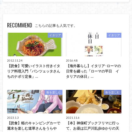
RECOMMEND
こちらの記事も人気です。
イタリア
イタリア
2012.11.24
2016.4.8
【読食】可愛いイラスト付きイタ
【海外暮らし】イタリア･ローマの
リア料理入門「パンツェッタさん
日常を綴った「ローマの平日 イ
ちのナポリ定食」…
タリアの休日」…
食を楽しむ
食を楽しむ
2023.1.3
2021.11.6
【読食】軽のキャンピングカーで
【本】神保町ブックフリマに行っ
週末を楽しむ道草さんをうらや
て、お昼は江戸川乱歩ゆかりの天