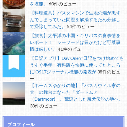
を堪能。
60件のビュー
【料理道具】パスタマシンで生地の端が黒ず
んでしまっていた問題を解消するため分解し
て掃除してみた。
54件のビュー
【旅食】太平洋の小国・キリバスの食事情を
レポート！ シーフードは豊かだけど野菜事
情は厳しい。
41件のビュー
【日記アプリ】Day Oneで日記をつけ始めても
うすぐ半年 有料版を快適に使ってたところ
にiOS17ジャーナル機能の発表が
38件のビュ
ー
【ホームズゆかりの地】「バスカヴィル家の
犬」の舞台になった「ダートムア
（Dartmoor)」。荒涼とした魔犬伝説の地へ。
38件のビュー
プロフィール