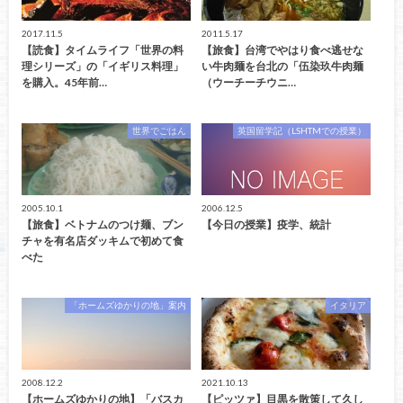
2017.11.5
2011.5.17
【読食】タイムライフ「世界の料
【旅食】台湾でやはり食べ逃せな
理シリーズ」の「イギリス料理」
い牛肉麺を台北の「伍染玖牛肉麺
を購入。45年前…
（ウーチーチウニ…
世界でごはん
英国留学記（LSHTMでの授業）
2005.10.1
2006.12.5
【旅食】ベトナムのつけ麺、ブン
【今日の授業】疫学、統計
チャを有名店ダッキムで初めて食
べた
「ホームズゆかりの地」案内
イタリア
2008.12.2
2021.10.13
【ホームズゆかりの地】「バスカ
【ピッツァ】目黒を散策して久し