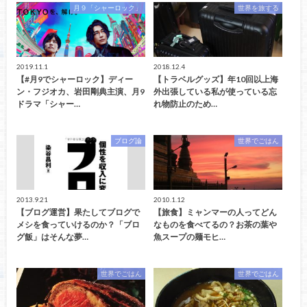
月９「シャーロック」
世界を旅する
2019.11.1
2018.12.4
【#月9でシャーロック】ディー
【トラベルグッズ】年10回以上海
ン・フジオカ、岩田剛典主演、月9
外出張している私が使っている忘
ドラマ「シャー…
れ物防止のため…
ブログ論
世界でごはん
2013.9.21
2010.1.12
【ブログ運営】果たしてブログで
【旅食】ミャンマーの人ってどん
メシを食っていけるのか？「ブロ
なものを食べてるの？お茶の葉や
グ飯」はそんな夢…
魚スープの麺モヒ…
世界でごはん
世界でごはん