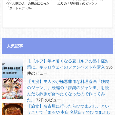
ヴィル家の犬」の舞台になった
ぶりの「聖林館」のピッツァ
「ダートムア（Da…
人気記事
【ゴルフ】年々暑くなる夏ゴルフの熱中症対
策に。キャロウェイのファンベストを購入
336
件のビュー
【食漫】主人公が極悪非道な料理漫画「鉄鍋
のジャン」。続編の「鉄鍋のジャン!R」を読
んだら酢豚が食べたくなったので作ってみ
た。
72件のビュー
【旅食】名古屋に行ったらひつまぶし、とい
うことで「まるや 本店 名駅店」でひつまぶし