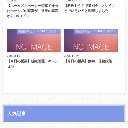
2018.8.4
2014.2.24
【ホームズ】ベーカー街駅で撮っ
【料理】うちで送別会。というこ
たホームズの写真が「世界の車窓
とでいろいろと料理しました
から DVDブッ…
英国留学記（LSHTMでの授業）
英国留学記（LSHTMでの授業）
2007.3.15
2006.11.29
【今日の授業】組織管理 キャン
【今日の授業】疫学、保健政策
セル
人気記事