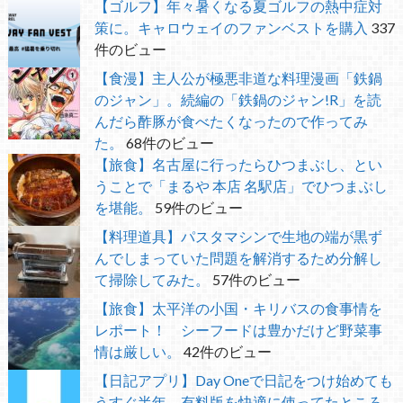
【ゴルフ】年々暑くなる夏ゴルフの熱中症対
策に。キャロウェイのファンベストを購入
337
件のビュー
【食漫】主人公が極悪非道な料理漫画「鉄鍋
のジャン」。続編の「鉄鍋のジャン!R」を読
んだら酢豚が食べたくなったので作ってみ
た。
68件のビュー
【旅食】名古屋に行ったらひつまぶし、とい
うことで「まるや 本店 名駅店」でひつまぶし
を堪能。
59件のビュー
【料理道具】パスタマシンで生地の端が黒ず
んでしまっていた問題を解消するため分解し
て掃除してみた。
57件のビュー
【旅食】太平洋の小国・キリバスの食事情を
レポート！ シーフードは豊かだけど野菜事
情は厳しい。
42件のビュー
【日記アプリ】Day Oneで日記をつけ始めても
うすぐ半年 有料版を快適に使ってたところ