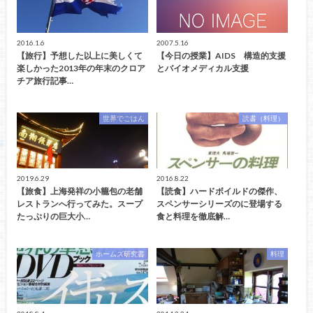
2016.1.6
2007.5.16
【旅行】予想した以上に美しくて
【今日の授業】AIDS 構造的支援
楽しかった2013年の年末のクロア
とバイオメディカル支援
チア旅行記事…
世界でごはん
読書（料理）
2019.6.29
2016.8.22
【旅食】上海発祥の小籠包の老舗
【読食】ハードボイルドの傑作、
レストランへ行ってみた。スープ
スペンサーシリーズのに登場する
たっぷりの巨大小…
食と料理を徹底解…
ホームズ研究書
料理