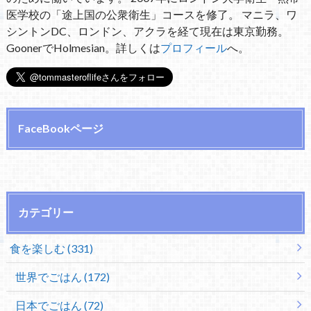
医学校の「途上国の公衆衛生」コースを修了。 マニラ、ワ
シントンDC、ロンドン、アクラを経て現在は東京勤務。
GoonerでHolmesian。詳しくは
プロフィール
へ。
FaceBookページ
カテゴリー
食を楽しむ (331)
世界でごはん (172)
日本でごはん (72)