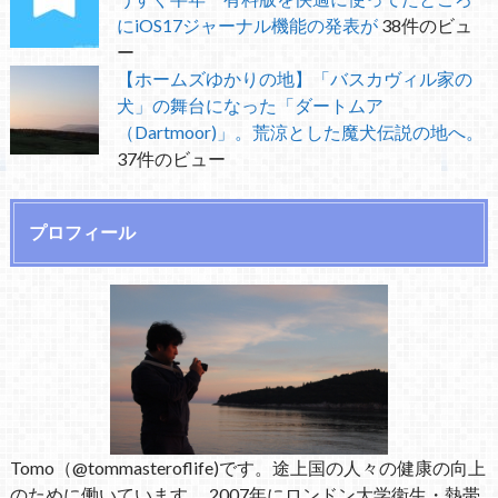
にiOS17ジャーナル機能の発表が
38件のビュ
ー
【ホームズゆかりの地】「バスカヴィル家の
犬」の舞台になった「ダートムア
（Dartmoor)」。荒涼とした魔犬伝説の地へ。
37件のビュー
プロフィール
Tomo（@tommasteroflife)です。途上国の人々の健康の向上
のために働いています。 2007年にロンドン大学衛生・熱帯