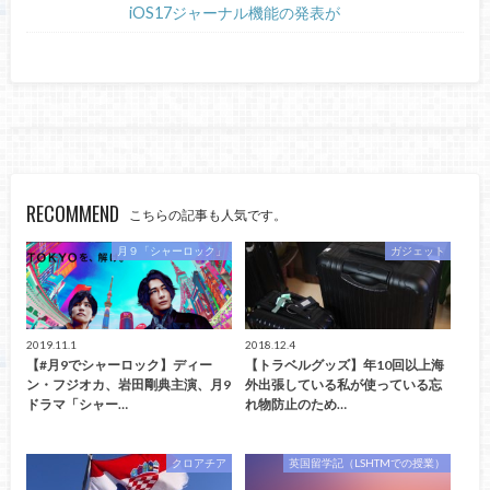
iOS17ジャーナル機能の発表が
RECOMMEND
こちらの記事も人気です。
月９「シャーロック」
ガジェット
2019.11.1
2018.12.4
【#月9でシャーロック】ディー
【トラベルグッズ】年10回以上海
ン・フジオカ、岩田剛典主演、月9
外出張している私が使っている忘
ドラマ「シャー…
れ物防止のため…
クロアチア
英国留学記（LSHTMでの授業）