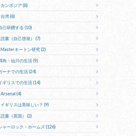
カンボジア (8)
台湾 (8)
自己研鑽する (10)
読書（自己啓発） (7)
Masterキートン研究 (2)
調布・仙川の生活 (9)
ガーナでの生活 (24)
イギリスでの生活 (14)
Arsenal (4)
イギリスは美味しい？ (9)
読書（英国） (2)
シャーロック・ホームズ (126)