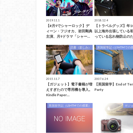
2019.11.1
2018.12.4
【#月9でシャーロック】デ
【トラベルグッズ】年1
ィーン・フジオカ、岩田剛典
以上海外出張している
主演、月9ドラマ「シャー…
っている忘れ物防止のた
読書（楽しみ）
英国留学記（LSHTMでの
2015.11.7
2007.6.24
【ガジェット】電子書籍が増
【英国留学】End of Te
えすぎたので専用機を導入。
Party
Kindle Paper…
英国留学記（LSHTMでの授業）
ガジ