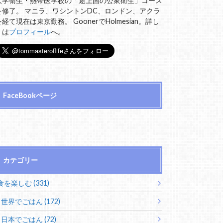
大学衛生・熱帯医学校の「途上国の公衆衛生」コース
を修了。 マニラ、ワシントンDC、ロンドン、アクラ
を経て現在は東京勤務。 GoonerでHolmesian。詳し
くは
プロフィール
へ。
FaceBookページ
カテゴリー
食を楽しむ (331)
世界でごはん (172)
日本でごはん (72)