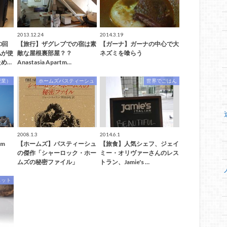
2013.12.24
2014.3.19
0回
【旅行】ザグレブでの宿は素
【ガーナ】ガーナの中心で大
私が使
敵な屋根裏部屋？？
ネズミを喰らう
め…
Anastasia Apartm…
授業）
ホームズパスティーシュ
世界でごはん
2008.1.3
2014.6.1
rm
【ホームズ】パスティーシュ
【旅食】人気シェフ、ジェイ
の傑作「シャーロック・ホー
ミー・オリヴァーさんのレス
ムズの秘密ファイル」
トラン、Jamie's …
ェット