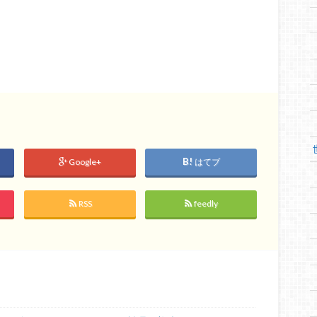
Google+
はてブ
RSS
feedly