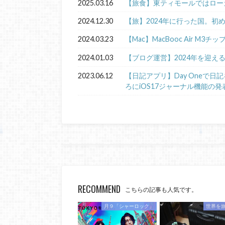
2025.03.16
【旅食】東ティモールではロー
2024.12.30
【旅】2024年に行った国。初
2024.03.23
【Mac】MacBooc Air M3チ
2024.01.03
【ブログ運営】2024年を迎え
2023.06.12
【日記アプリ】Day Oneで
ろにiOS17ジャーナル機能の発
RECOMMEND
こちらの記事も人気です。
月９「シャーロック」
世界を