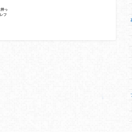
に持っ
眼レフ