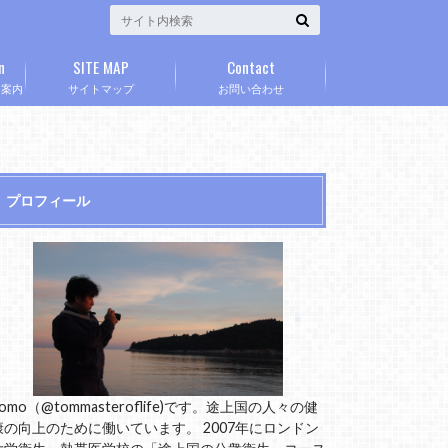
n
SITE MAP
Contact
」案内
サイトマップ
お問い合わせ
プロフィール
omo（@tommasteroflife)です。途上国の人々の健
康の向上のために働いています。 2007年にロンドン