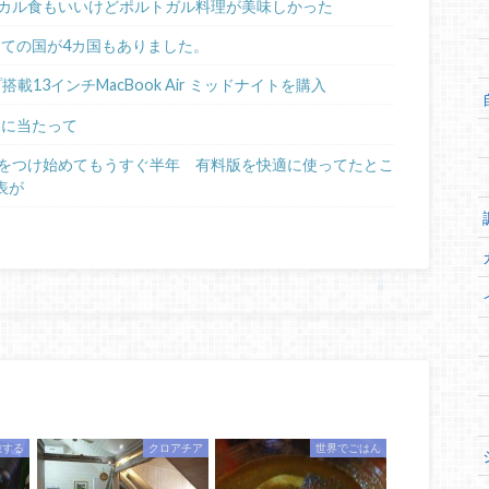
カル食もいいけどポルトガル料理が美味しかった
めての国が4カ国もありました。
ップ搭載13インチMacBook Air ミッドナイトを購入
るに当たって
日記をつけ始めてもうすぐ半年 有料版を快適に使ってたとこ
表が
旅する
クロアチア
世界でごはん