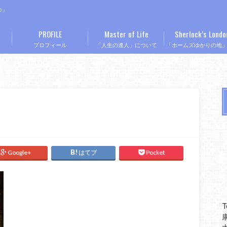
つ」
PROFILE
Master of Life
Sherlock’s Londo
プロフィール
「人生の達人」について
「ホームズゆかりの地
Google+
はてブ
Pocket
T