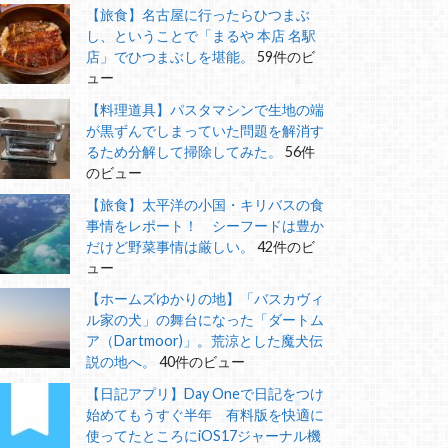
【旅食】名古屋に行ったらひつまぶ
し、ということで「まるや 本店 名駅
店」でひつまぶしを堪能。
59件のビ
ュー
【料理道具】パスタマシンで生地の端
が黒ずんでしまっていた問題を解消す
るため分解して掃除してみた。
56件
のビュー
【旅食】太平洋の小国・キリバスの食
事情をレポート！ シーフードは豊か
だけど野菜事情は厳しい。
42件のビ
ュー
【ホームズゆかりの地】「バスカヴィ
ル家の犬」の舞台になった「ダートム
ア（Dartmoor)」。荒涼とした魔犬伝
説の地へ。
40件のビュー
【日記アプリ】Day Oneで日記をつけ
始めてもうすぐ半年 有料版を快適に
使ってたところにiOS17ジャーナル機