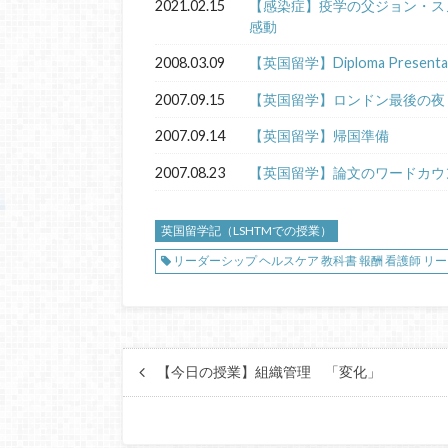
2021.02.15
【感染症】疫学の父ジョン・ス
感動
2008.03.09
【英国留学】Diploma Presentat
2007.09.15
【英国留学】ロンドン最後の夜
2007.09.14
【英国留学】帰国準備
2007.08.23
【英国留学】論文のワードカウ
英国留学記（LSHTMでの授業）
リーダーシップ ヘルスケア 教科書 報酬 看護師 リ
【今日の授業】組織管理 「変化」