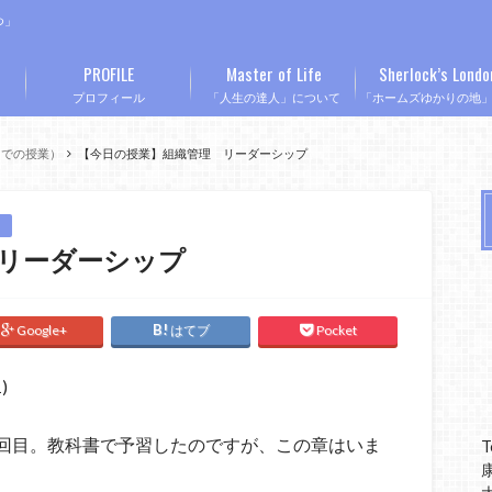
つ」
PROFILE
Master of Life
Sherlock’s Londo
プロフィール
「人生の達人」について
「ホームズゆかりの地
Mでの授業）
【今日の授業】組織管理 リーダーシップ
リーダーシップ
Google+
はてブ
Pocket
1)
回目。教科書で予習したのですが、この章はいま
T