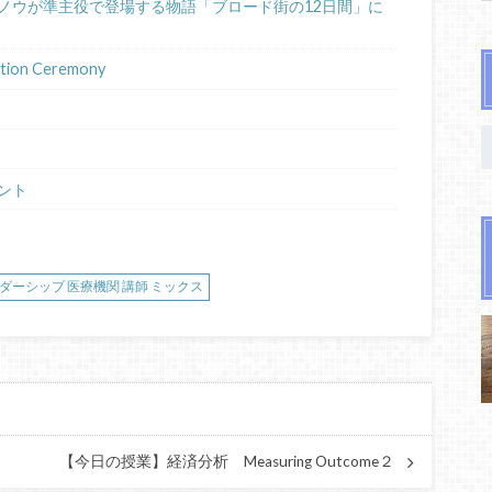
ノウが準主役で登場する物語「ブロード街の12日間」に
ion Ceremony
ント
ーダーシップ 医療機関 講師 ミックス
【今日の授業】経済分析 Measuring Outcome２