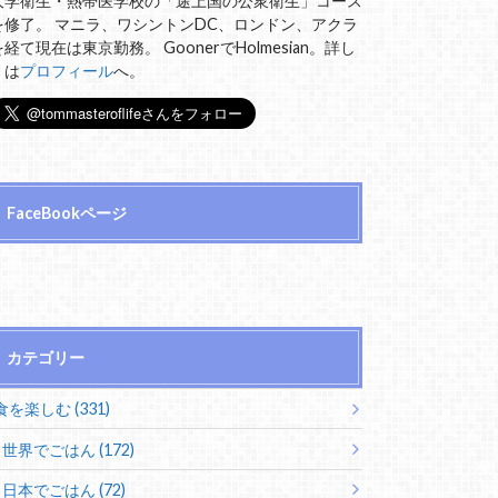
大学衛生・熱帯医学校の「途上国の公衆衛生」コース
を修了。 マニラ、ワシントンDC、ロンドン、アクラ
を経て現在は東京勤務。 GoonerでHolmesian。詳し
くは
プロフィール
へ。
FaceBookページ
カテゴリー
食を楽しむ (331)
世界でごはん (172)
日本でごはん (72)