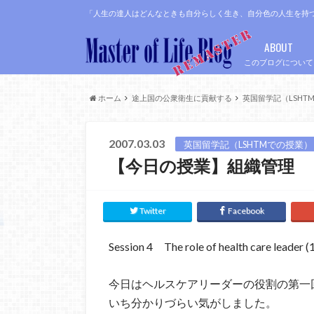
「人生の達人はどんなときも自分らしく生き、自分色の人生を持
ABOUT
このブログについて
ホーム
途上国の公衆衛生に貢献する
英国留学記（LSHT
2007.03.03
英国留学記（LSHTMでの授業）
【今日の授業】組織管理 
Twitter
Facebook
Session 4 The role of health care leader (
今日はヘルスケアリーダーの役割の第一
いち分かりづらい気がしました。