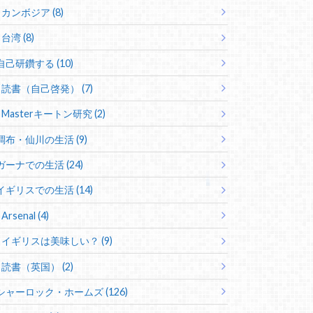
カンボジア (8)
台湾 (8)
自己研鑽する (10)
読書（自己啓発） (7)
Masterキートン研究 (2)
調布・仙川の生活 (9)
ガーナでの生活 (24)
イギリスでの生活 (14)
Arsenal (4)
イギリスは美味しい？ (9)
読書（英国） (2)
シャーロック・ホームズ (126)