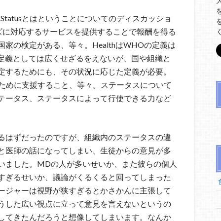
eとは、Statusとはということについてのディスカッショ
のニーズに対応するサービスを提供することで報酬を得る
家の検定がある、等々。HealthはWHOの定義は
な定義としては広くせざるをえないが、国や組織と
定するためにも、その状況に応じた定義が必要。
るために支援すること、等々。ステータスについて
テータス、ステータスによって行使できる力など
るはずだったのですが、組織内のステータスの違
と医師の話になってしまい、生徒からの意見が多
いました。MDの人が多いせいか、また彼らの個人
すぎるせいか、議論がくるくると回ってしまった
ージャーは視野が狭すぎるとかさかんに主張して
うした広い視点に立って意見を言えないというの
してきたんだろうと想像してしまいます。なんか