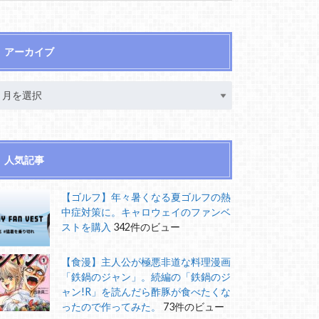
アーカイブ
人気記事
【ゴルフ】年々暑くなる夏ゴルフの熱
中症対策に。キャロウェイのファンベ
ストを購入
342件のビュー
【食漫】主人公が極悪非道な料理漫画
「鉄鍋のジャン」。続編の「鉄鍋のジ
ャン!R」を読んだら酢豚が食べたくな
ったので作ってみた。
73件のビュー