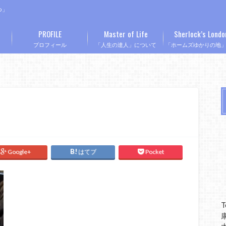
つ」
PROFILE
Master of Life
Sherlock’s Londo
プロフィール
「人生の達人」について
「ホームズゆかりの地
Google+
はてブ
Pocket
T