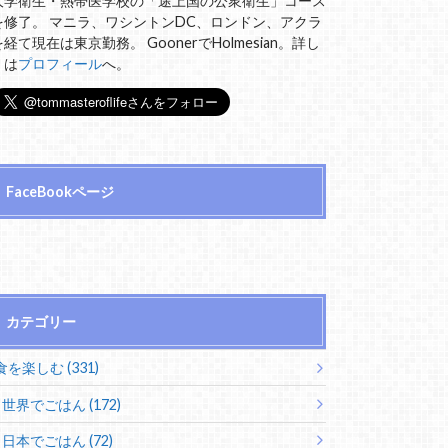
大学衛生・熱帯医学校の「途上国の公衆衛生」コース
を修了。 マニラ、ワシントンDC、ロンドン、アクラ
を経て現在は東京勤務。 GoonerでHolmesian。詳し
くは
プロフィール
へ。
FaceBookページ
カテゴリー
食を楽しむ (331)
世界でごはん (172)
日本でごはん (72)