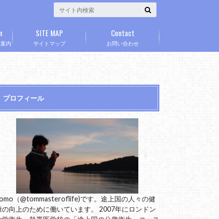
n
SITE MAP
Contact
」案内
サイトマップ
お問い合わせ
プロフィール
omo（@tommasteroflife)です。途上国の人々の健
康の向上のために働いています。 2007年にロンドン