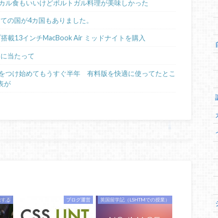
カル食もいいけどポルトガル料理が美味しかった
めての国が4カ国もありました。
ップ搭載13インチMacBook Air ミッドナイトを購入
るに当たって
日記をつけ始めてもうすぐ半年 有料版を快適に使ってたとこ
表が
旅する
ブログ運営
英国留学記（LSHTMでの授業）