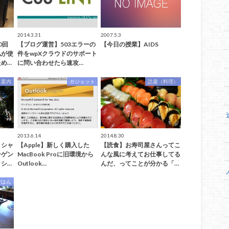
2014.3.31
2007.5.3
0回
【ブログ運営】503エラーの
【今日の授業】AIDS
私が使
件をwpXクラウドのサポート
め…
に問い合わせたら速攻…
」案内
ガジェット
読書（料理）
2013.6.14
2014.8.30
】シャ
【Apple】新しく購入した
【読食】お寿司屋さんってこ
ンゲン
MacBook Proに旧環境から
んな風に考えてお仕事してる
シ…
Outlook…
んだ、ってことが分かる「…
ごはん