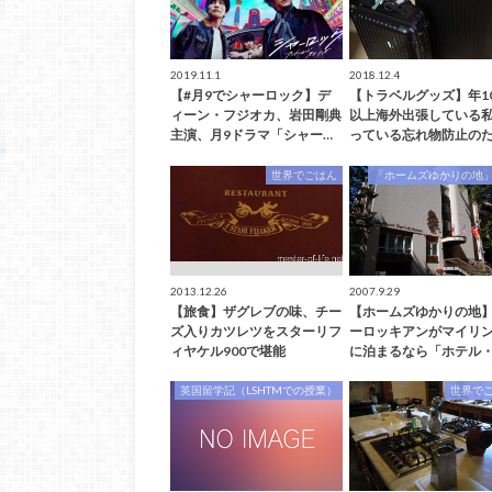
2019.11.1
2018.12.4
【#月9でシャーロック】デ
【トラベルグッズ】年1
ィーン・フジオカ、岩田剛典
以上海外出張している
主演、月9ドラマ「シャー…
っている忘れ物防止のた
世界でごはん
「ホームズゆかりの地
2013.12.26
2007.9.29
【旅食】ザグレブの味、チー
【ホームズゆかりの地
ズ入りカツレツをスターリフ
ーロッキアンがマイリ
ィヤケル900で堪能
に泊まるなら「ホテル・
英国留学記（LSHTMでの授業）
世界で