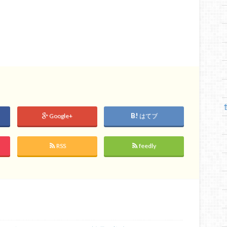
Google+
はてブ
RSS
feedly