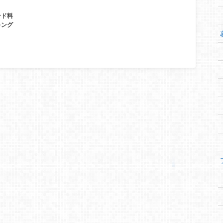
ンド料
キング