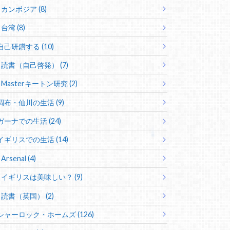
カンボジア (8)
台湾 (8)
自己研鑽する (10)
読書（自己啓発） (7)
Masterキートン研究 (2)
調布・仙川の生活 (9)
ガーナでの生活 (24)
イギリスでの生活 (14)
Arsenal (4)
イギリスは美味しい？ (9)
読書（英国） (2)
シャーロック・ホームズ (126)