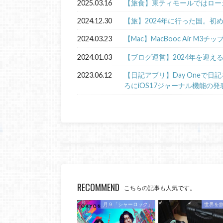
2025.03.16
【旅食】東ティモールではロー
2024.12.30
【旅】2024年に行った国。初
2024.03.23
【Mac】MacBooc Air M3チ
2024.01.03
【ブログ運営】2024年を迎え
2023.06.12
【日記アプリ】Day Oneで
ろにiOS17ジャーナル機能の発
RECOMMEND
こちらの記事も人気です。
月９「シャーロック」
世界を