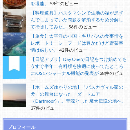
を堪能。
58件のビュー
【料理道具】パスタマシンで生地の端が黒ず
んでしまっていた問題を解消するため分解し
て掃除してみた。
56件のビュー
【旅食】太平洋の小国・キリバスの食事情を
レポート！ シーフードは豊かだけど野菜事
情は厳しい。
42件のビュー
【日記アプリ】Day Oneで日記をつけ始めても
うすぐ半年 有料版を快適に使ってたところ
にiOS17ジャーナル機能の発表が
38件のビュ
ー
【ホームズゆかりの地】「バスカヴィル家の
犬」の舞台になった「ダートムア
（Dartmoor)」。荒涼とした魔犬伝説の地へ。
37件のビュー
プロフィール