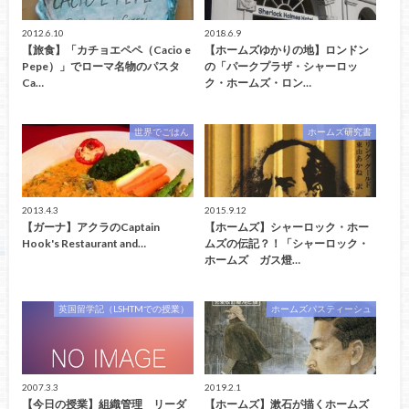
2012.6.10
2018.6.9
【旅食】「カチョエペペ（Cacio e
【ホームズゆかりの地】ロンドン
Pepe）」でローマ名物のパスタ
の「パークプラザ・シャーロッ
Ca…
ク・ホームズ・ロン…
世界でごはん
ホームズ研究書
2013.4.3
2015.9.12
【ガーナ】アクラのCaptain
【ホームズ】シャーロック・ホー
Hook's Restaurant and…
ムズの伝記？！「シャーロック・
ホームズ ガス燈…
英国留学記（LSHTMでの授業）
ホームズパスティーシュ
2007.3.3
2019.2.1
【今日の授業】組織管理 リーダ
【ホームズ】漱石が描くホームズ