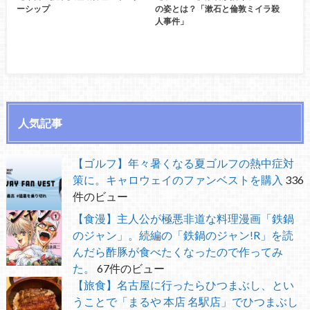
ーシップ
の姿とは？「漱石と倫敦ミイラ殺
人事件」
人気記事
【ゴルフ】年々暑くなる夏ゴルフの熱中症対
策に。キャロウェイのファンベストを購入
336
件のビュー
【食漫】主人公が極悪非道な料理漫画「鉄鍋
のジャン」。続編の「鉄鍋のジャン!R」を読
んだら酢豚が食べたくなったので作ってみ
た。
67件のビュー
【旅食】名古屋に行ったらひつまぶし、とい
うことで「まるや 本店 名駅店」でひつまぶし