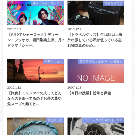
月９「シャーロック」
世界を旅する
2019.11.1
2018.12.4
【#月9でシャーロック】ディー
【トラベルグッズ】年10回以上海
ン・フジオカ、岩田剛典主演、月9
外出張している私が使っている忘
ドラマ「シャー…
れ物防止のため…
世界でごはん
英国留学記（LSHTMでの授業）
2010.1.12
2007.1.19
【旅食】ミャンマーの人ってどん
【今日の授業】紛争と保健
なものを食べてるの？お茶の葉や
魚スープの麺モヒ…
食を楽しむ
「ホームズゆかりの地」案内