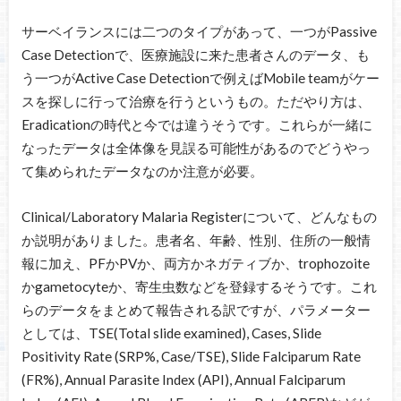
サーベイランスには二つのタイプがあって、一つがPassive
Case Detectionで、医療施設に来た患者さんのデータ、も
う一つがActive Case Detectionで例えばMobile teamがケー
スを探しに行って治療を行うというもの。ただやり方は、
Eradicationの時代と今では違うそうです。これらが一緒に
なったデータは全体像を見誤る可能性があるのでどうやっ
て集められたデータなのか注意が必要。
Clinical/Laboratory Malaria Registerについて、どんなもの
か説明がありました。患者名、年齢、性別、住所の一般情
報に加え、PFかPVか、両方かネガティブか、trophozoite
かgametocyteか、寄生虫数などを登録するそうです。これ
らのデータをまとめて報告される訳ですが、パラメーター
としては、TSE(Total slide examined), Cases, Slide
Positivity Rate (SRP%, Case/TSE), Slide Falciparum Rate
(FR%), Annual Parasite Index (API), Annual Falciparum