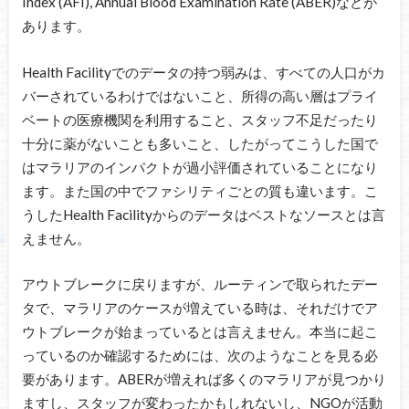
Index (AFI), Annual Blood Examination Rate (ABER)などが
あります。
Health Facilityでのデータの持つ弱みは、すべての人口がカ
バーされているわけではないこと、所得の高い層はプライ
ベートの医療機関を利用すること、スタッフ不足だったり
十分に薬がないことも多いこと、したがってこうした国で
はマラリアのインパクトが過小評価されていることになり
ます。また国の中でファシリティごとの質も違います。こ
うしたHealth Facilityからのデータはベストなソースとは言
えません。
アウトブレークに戻りますが、ルーティンで取られたデー
タで、マラリアのケースが増えている時は、それだけでア
ウトブレークが始まっているとは言えません。本当に起こ
っているのか確認するためには、次のようなことを見る必
要があります。ABERが増えれば多くのマラリアが見つかり
ますし、スタッフが変わったかもしれないし、NGOが活動