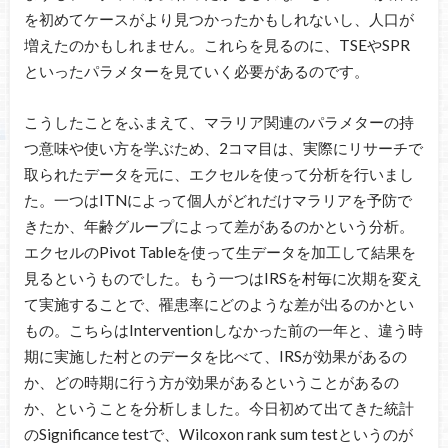
を初めてケースがより見つかったかもしれないし、人口が
増えたのかもしれません。これらを見るのに、TSEやSPR
といったパラメターを見ていく必要があるのです。
こうしたことをふまえて、マラリア関連のパラメターの持
つ意味や使い方を学ぶため、2コマ目は、実際にリサーチで
取られたデータを元に、エクセルを使って分析を行いまし
た。一つはITNによって個人がどれだけマラリアを予防で
きたか、年齢グループによって差があるのかという分析。
エクセルのPivot Tableを使って生データを加工して結果を
見るというものでした。もう一つはIRSを村毎に次期を変え
て実施することで、罹患率にどのような差が出るのかとい
もの。こちらはInterventionしなかった前の一年と、違う時
期に実施した村とのデータを比べて、IRSが効果があるの
か、どの時期に行う方が効果があるということがあるの
か、ということを分析しました。今日初めて出てきた統計
のSignificance testで、Wilcoxon rank sum testというのが