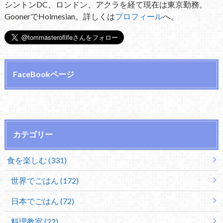
シントンDC、ロンドン、アクラを経て現在は東京勤務。
GoonerでHolmesian。詳しくは
プロフィール
へ。
FaceBookページ
カテゴリー
食を楽しむ (331)
世界でごはん (172)
日本でごはん (72)
料理教室 (22)