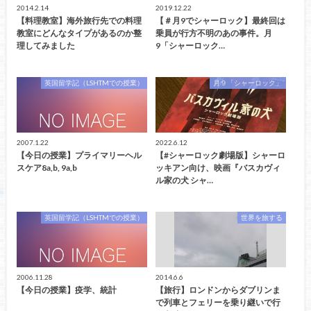
2014.2.14
2019.12.22
【料理教室】海外旅行先での料理
【＃月9でシャーロック】最終回は
教室にどんなタイプがあるのか整
乗員が行方不明のあの事件。月
理してみました
9「シャーロック…
英国留学記（LSHTMでの授業）
月９「シャーロック」
2007.1.22
2022.6.12
【今日の授業】プライマリーヘル
【#シャーロック劇場版】シャーロ
スケア8a,b, 9a,b
ッキアン向け、映画『バスカヴィ
ル家の犬 シャ…
英国留学記（LSHTMでの授業）
世界を旅する
2006.11.28
2014.6.6
【今日の授業】疫学、統計
【旅行】ロンドンからダブリンま
で列車とフェリーを乗り継いで行