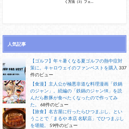
く方法（3）フェ…
人気記事
【ゴルフ】年々暑くなる夏ゴルフの熱中症対
策に。キャロウェイのファンベストを購入
337
件のビュー
【食漫】主人公が極悪非道な料理漫画「鉄鍋
のジャン」。続編の「鉄鍋のジャン!R」を読
んだら酢豚が食べたくなったので作ってみ
た。
68件のビュー
【旅食】名古屋に行ったらひつまぶし、とい
うことで「まるや 本店 名駅店」でひつまぶし
を堪能。
59件のビュー