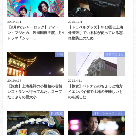
2019.11.1
2018.12.4
【#月9でシャーロック】ディー
【トラベルグッズ】年10回以上海
ン・フジオカ、岩田剛典主演、月9
外出張している私が使っている忘
ドラマ「シャー…
れ物防止のため…
中国
世界でごはん
2019.6.29
2015.4.11
【旅食】上海発祥の小籠包の老舗
【旅食】ベトナムのちょっと地方
レストランへ行ってみた。スープ
イエンバイ省で土地の美味しいも
たっぷりの巨大小…
のを楽しむ
料理教室
月９「シャーロック」