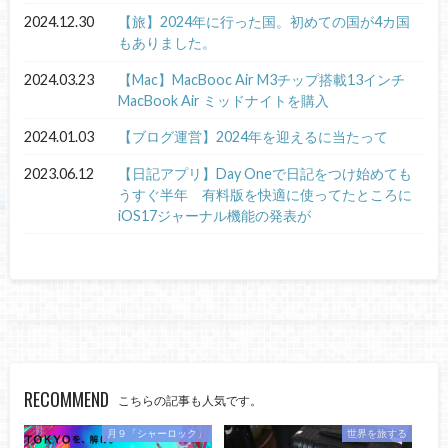
2024.12.30
【旅】2024年に行った国。初めての国が4カ国
もありました。
2024.03.23
【Mac】MacBooc Air M3チップ搭載13インチ
MacBook Air ミッドナイトを購入
2024.01.03
【ブログ運営】2024年を迎えるに当たって
2023.06.12
【日記アプリ】Day Oneで日記をつけ始めても
うすぐ半年 有料版を快適に使ってたところに
iOS17ジャーナル機能の発表が
RECOMMEND
こちらの記事も人気です。
月９「シャーロック」
世界を旅する