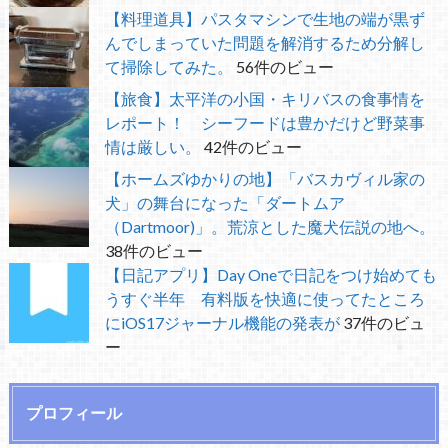
【料理道具】パスタマシンで生地の端が黒ず
んでしまっていた問題を解消するため分解し
て掃除してみた。
56件のビュー
【旅食】太平洋の小国・キリバスの食事情を
レポート！ シーフードは豊かだけど野菜事
情は厳しい。
42件のビュー
【ホームズゆかりの地】「バスカヴィル家の
犬」の舞台になった「ダートムア
（Dartmoor)」。荒涼とした魔犬伝説の地へ。
38件のビュー
【日記アプリ】Day Oneで日記をつけ始めても
うすぐ半年 有料版を快適に使ってたところ
にiOS17ジャーナル機能の発表が
37件のビュ
ー
プロフィール