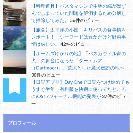
【料理道具】パスタマシンで生地の端が黒ず
んでしまっていた問題を解消するため分解し
て掃除してみた。
56件のビュー
【旅食】太平洋の小国・キリバスの食事情を
レポート！ シーフードは豊かだけど野菜事
情は厳しい。
42件のビュー
【ホームズゆかりの地】「バスカヴィル家の
犬」の舞台になった「ダートムア
（Dartmoor)」。荒涼とした魔犬伝説の地へ。
38件のビュー
【日記アプリ】Day Oneで日記をつけ始めても
うすぐ半年 有料版を快適に使ってたところ
にiOS17ジャーナル機能の発表が
37件のビュ
ー
プロフィール