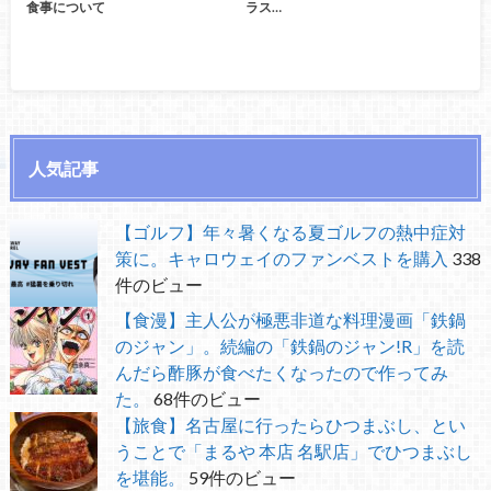
食事について
ラス…
人気記事
【ゴルフ】年々暑くなる夏ゴルフの熱中症対
策に。キャロウェイのファンベストを購入
338
件のビュー
【食漫】主人公が極悪非道な料理漫画「鉄鍋
のジャン」。続編の「鉄鍋のジャン!R」を読
んだら酢豚が食べたくなったので作ってみ
た。
68件のビュー
【旅食】名古屋に行ったらひつまぶし、とい
うことで「まるや 本店 名駅店」でひつまぶし
を堪能。
59件のビュー