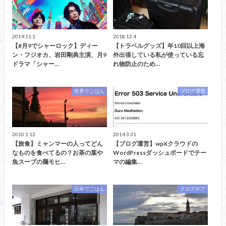
2019.11.1
2018.12.4
【#月9でシャーロック】ディー
【トラベルグッズ】年10回以上海
ン・フジオカ、岩田剛典主演、月9
外出張している私が使っている忘
ドラマ「シャー…
れ物防止のため…
世界でごはん
ブログ運営
2010.1.12
2014.3.31
【旅食】ミャンマーの人ってどん
【ブログ運営】wpXクラウドの
なものを食べてるの？お茶の葉や
WordPressダッシュボードでテー
魚スープの麺モヒ…
マの編集…
日本でごはん
クロアチア