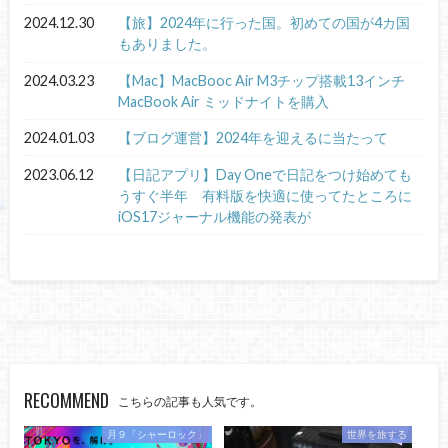
2024.12.30
【旅】2024年に行った国。初めての国が4カ国
もありました。
2024.03.23
【Mac】MacBooc Air M3チップ搭載13インチ
MacBook Air ミッドナイトを購入
2024.01.03
【ブログ運営】2024年を迎えるに当たって
2023.06.12
【日記アプリ】Day Oneで日記をつけ始めても
うすぐ半年 有料版を快適に使ってたところに
iOS17ジャーナル機能の発表が
RECOMMEND
こちらの記事も人気です。
月９「シャーロック」
世界を旅する