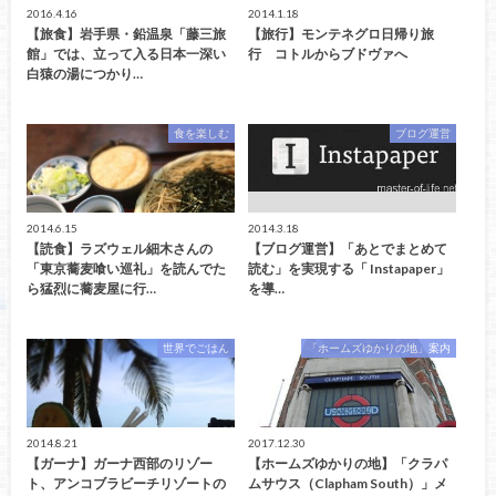
2016.4.16
2014.1.18
【旅食】岩手県・鉛温泉「藤三旅
【旅行】モンテネグロ日帰り旅
館」では、立って入る日本一深い
行 コトルからブドヴァへ
白猿の湯につかり…
食を楽しむ
ブログ運営
2014.6.15
2014.3.18
【読食】ラズウェル細木さんの
【ブログ運営】「あとでまとめて
「東京蕎麦喰い巡礼」を読んでた
読む」を実現する「 Instapaper」
ら猛烈に蕎麦屋に行…
を導…
世界でごはん
「ホームズゆかりの地」案内
2014.8.21
2017.12.30
【ガーナ】ガーナ西部のリゾー
【ホームズゆかりの地】「クラパ
ト、アンコブラビーチリゾートの
ムサウス（Clapham South）」メ