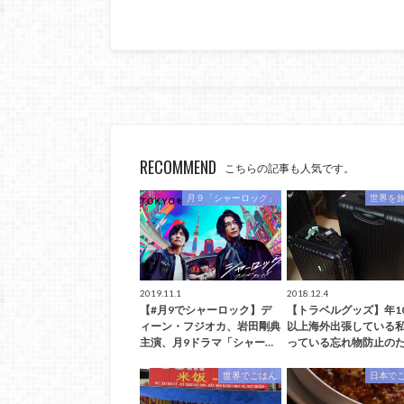
RECOMMEND
こちらの記事も人気です。
月９「シャーロック」
世界を
2019.11.1
2018.12.4
【#月9でシャーロック】デ
【トラベルグッズ】年1
ィーン・フジオカ、岩田剛典
以上海外出張している
主演、月9ドラマ「シャー…
っている忘れ物防止のた
世界でごはん
日本で