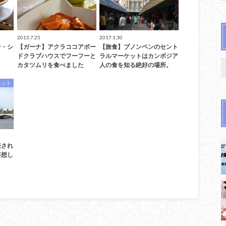
2013.7.25
2017.1.30
ナ・シ
【ガーナ】アクラココアボー
【旅食】プノンペンのセント
ドクラブハウスでフーフーと
ラルマーケットはカンボジア
カタツムリを食べました
人の食を知る絶好の場所。
ェット
発表され
妄想し