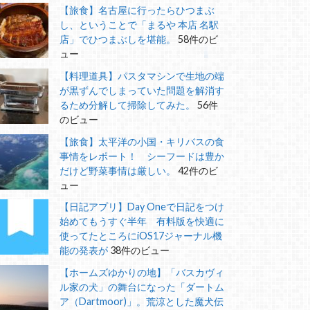
【旅食】名古屋に行ったらひつまぶ
し、ということで「まるや 本店 名駅
店」でひつまぶしを堪能。
58件のビ
ュー
【料理道具】パスタマシンで生地の端
が黒ずんでしまっていた問題を解消す
るため分解して掃除してみた。
56件
のビュー
【旅食】太平洋の小国・キリバスの食
事情をレポート！ シーフードは豊か
だけど野菜事情は厳しい。
42件のビ
ュー
【日記アプリ】Day Oneで日記をつけ
始めてもうすぐ半年 有料版を快適に
使ってたところにiOS17ジャーナル機
能の発表が
38件のビュー
【ホームズゆかりの地】「バスカヴィ
ル家の犬」の舞台になった「ダートム
ア（Dartmoor)」。荒涼とした魔犬伝