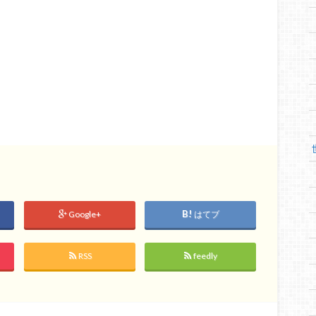
Google+
はてブ
RSS
feedly