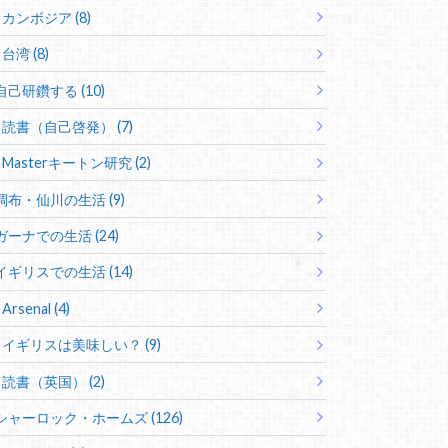
カンボジア (8)
台湾 (8)
自己研鑽する (10)
読書（自己啓発） (7)
Masterキートン研究 (2)
調布・仙川の生活 (9)
ガーナでの生活 (24)
イギリスでの生活 (14)
Arsenal (4)
イギリスは美味しい？ (9)
読書（英国） (2)
シャーロック・ホームズ (126)