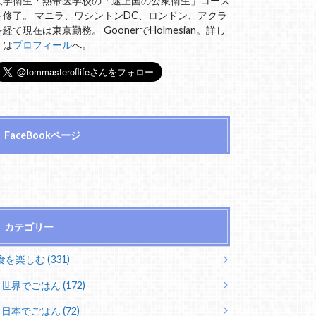
大学衛生・熱帯医学校の「途上国の公衆衛生」コース
を修了。 マニラ、ワシントンDC、ロンドン、アクラ
を経て現在は東京勤務。 GoonerでHolmesian。詳し
くは
プロフィール
へ。
FaceBookページ
カテゴリー
食を楽しむ (331)
世界でごはん (172)
日本でごはん (72)