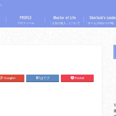
つ」
PROFILE
Master of Life
Sherlock’s Londo
プロフィール
「人生の達人」について
「ホームズゆかりの地
Google+
はてブ
Pocket
T