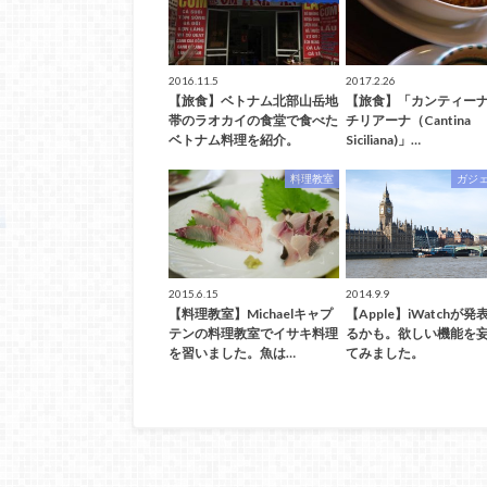
2016.11.5
2017.2.26
【旅食】ベトナム北部山岳地
【旅食】「カンティー
帯のラオカイの食堂で食べた
チリアーナ（Cantina
ベトナム料理を紹介。
Siciliana)」…
料理教室
ガジ
2015.6.15
2014.9.9
【料理教室】Michaelキャプ
【Apple】iWatchが
テンの料理教室でイサキ料理
るかも。欲しい機能を
を習いました。魚は…
てみました。