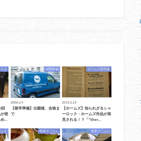
旅する
留学準備
ホームズ研究書
2006.6.5
2015.2.23
0回
【留学準備】出願後、合格ま
【ホームズ】知られざるシャ
私が使
で
ーロック・ホームズ作品が発
め…
見される！？「"Sher…
ごはん
世界でごはん
世界でごはん