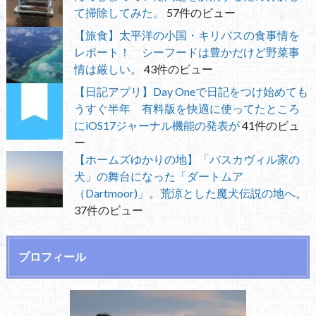
て掃除してみた。
57件のビュー
【旅食】太平洋の小国・キリバスの食事情を
レポート！ シーフードは豊かだけど野菜事
情は厳しい。
43件のビュー
【日記アプリ】Day Oneで日記をつけ始めても
うすぐ半年 有料版を快適に使ってたところ
にiOS17ジャーナル機能の発表が
41件のビュ
ー
【ホームズゆかりの地】「バスカヴィル家の
犬」の舞台になった「ダートムア
（Dartmoor)」。荒涼とした魔犬伝説の地へ。
37件のビュー
プロフィール