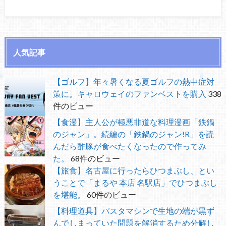
人気記事
【ゴルフ】年々暑くなる夏ゴルフの熱中症対
策に。キャロウェイのファンベストを購入
338
件のビュー
【食漫】主人公が極悪非道な料理漫画「鉄鍋
のジャン」。続編の「鉄鍋のジャン!R」を読
んだら酢豚が食べたくなったので作ってみ
た。
68件のビュー
【旅食】名古屋に行ったらひつまぶし、とい
うことで「まるや 本店 名駅店」でひつまぶし
を堪能。
60件のビュー
【料理道具】パスタマシンで生地の端が黒ず
んでしまっていた問題を解消するため分解し