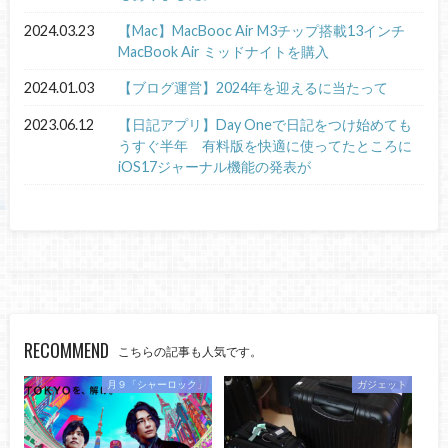
2024.03.23
【Mac】MacBooc Air M3チップ搭載13インチ
MacBook Air ミッドナイトを購入
2024.01.03
【ブログ運営】2024年を迎えるに当たって
2023.06.12
【日記アプリ】Day Oneで日記をつけ始めても
うすぐ半年 有料版を快適に使ってたところに
iOS17ジャーナル機能の発表が
RECOMMEND
こちらの記事も人気です。
月９「シャーロック」
ガジェット