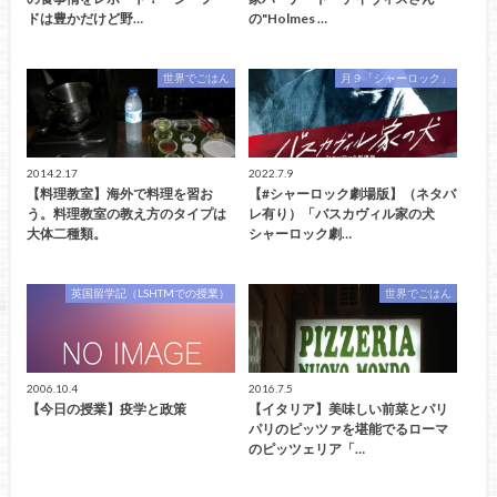
ドは豊かだけど野…
の"Holmes …
世界でごはん
月９「シャーロック」
2014.2.17
2022.7.9
【料理教室】海外で料理を習お
【#シャーロック劇場版】（ネタバ
う。料理教室の教え方のタイプは
レ有り）「バスカヴィル家の犬
大体二種類。
シャーロック劇…
英国留学記（LSHTMでの授業）
世界でごはん
2006.10.4
2016.7.5
【今日の授業】疫学と政策
【イタリア】美味しい前菜とパリ
パリのピッツァを堪能でるローマ
のピッツェリア「…