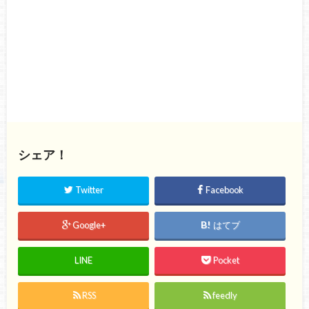
シェア！
Twitter
Facebook
Google+
はてブ
LINE
Pocket
RSS
feedly