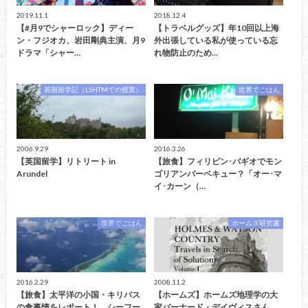
2019.11.1
2018.12.4
【#月9でシャーロック】ディー
【トラベルグッズ】年10回以上海
ン・フジオカ、岩田剛典主演、月9
外出張している私が使っている忘
ドラマ「シャー…
れ物防止のため…
英国留学記（LSHTMでの授業）
世界でごはん
2006.9.29
2016.3.26
【英国留学】リトリート in
【旅食】フィリピン･バギオでモン
Arundel
ゴリアンバーベキュー？「オー･マ
イ･カーン（…
世界でごはん
ホームズ研究書
2016.2.29
2008.11.2
【旅食】太平洋の小国・キリバス
【ホームズ】ホームズ地理学の大
の食事情をレポート！ シーフー
家バーナード・デイヴィスさん