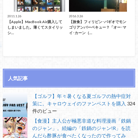
2011.1.26
2016.3.26
【Apple】MacBook Air購入して
【旅食】フィリピン･バギオでモン
しまいました。薄くてスタイリッ
ゴリアンバーベキュー？「オー･マ
シ…
イ･カーン（…
人気記事
【ゴルフ】年々暑くなる夏ゴルフの熱中症対
策に。キャロウェイのファンベストを購入
324
件のビュー
【食漫】主人公が極悪非道な料理漫画「鉄鍋
のジャン」。続編の「鉄鍋のジャン!R」を読
んだら酢豚が食べたくなったので作ってみ