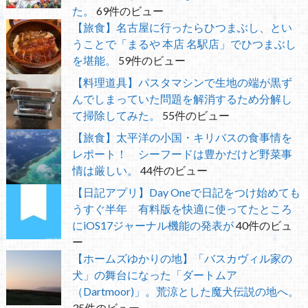
た。
69件のビュー
【旅食】名古屋に行ったらひつまぶし、とい
うことで「まるや 本店 名駅店」でひつまぶし
を堪能。
59件のビュー
【料理道具】パスタマシンで生地の端が黒ず
んでしまっていた問題を解消するため分解し
て掃除してみた。
55件のビュー
【旅食】太平洋の小国・キリバスの食事情を
レポート！ シーフードは豊かだけど野菜事
情は厳しい。
44件のビュー
【日記アプリ】Day Oneで日記をつけ始めても
うすぐ半年 有料版を快適に使ってたところ
にiOS17ジャーナル機能の発表が
40件のビュ
ー
【ホームズゆかりの地】「バスカヴィル家の
犬」の舞台になった「ダートムア
（Dartmoor)」。荒涼とした魔犬伝説の地へ。
35件のビュー