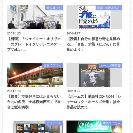
食を楽しむ
読書（自己啓発）
2009.1.25
2009.4.17
【料理】「ジェイミー・オリヴァ
【読書】自分の得意分野を見極め
ーのグレートイタリアンエスケー
る。「さあ、才能（じぶん）に目
プ Vol.1」…
覚めよう」
世界でごはん
ホームズ研究書
2011.5.10
2006.3.25
【旅食】市場好きにはたまらない
【ホームズ】講談社CD-ROM「シ
台北の名所「士林観光夜市」で屋
ャーロック・ホームズ全集」は全
台ご飯を満喫
作品が読めて…
ガジェット
世界でごはん