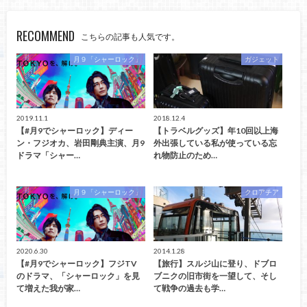
RECOMMEND
こちらの記事も人気です。
月９「シャーロック」
ガジェット
2019.11.1
2018.12.4
【#月9でシャーロック】ディー
【トラベルグッズ】年10回以上海
ン・フジオカ、岩田剛典主演、月9
外出張している私が使っている忘
ドラマ「シャー…
れ物防止のため…
月９「シャーロック」
クロアチア
2020.6.30
2014.1.28
【#月9でシャーロック】フジTV
【旅行】スルジ山に登り、ドブロ
のドラマ、「シャーロック」を見
ブニクの旧市街を一望して、そし
て増えた我が家…
て戦争の過去も学…