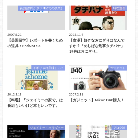
英国留学記（LSHTMでの授業）
料理漫画
2007.8.21
2015.11.9
【英国留学】レポートを書くため
【食漫】好きなおにぎりはなんで
の道具：EndNote X
すか？「めしばな刑事タチバナ」
19巻はおにぎり…
イギリスは美味しい？
ガジェット
2012.3.18
2007.2.11
【料理】「ジェイミーの家で」は
【ガジェット】Nikon D40購入！
番組もいいけど本もいいです。
ジェイミー・オリヴァー
ブログ論