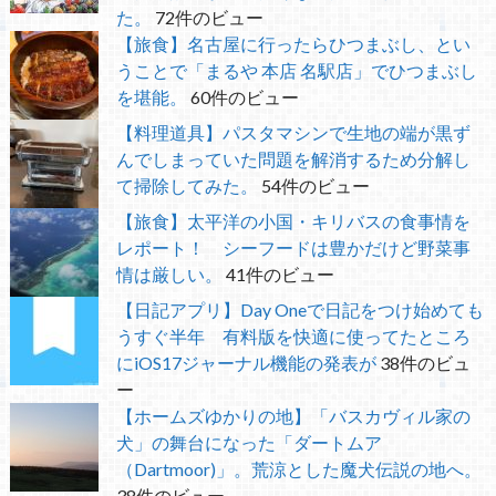
た。
72件のビュー
【旅食】名古屋に行ったらひつまぶし、とい
うことで「まるや 本店 名駅店」でひつまぶし
を堪能。
60件のビュー
【料理道具】パスタマシンで生地の端が黒ず
んでしまっていた問題を解消するため分解し
て掃除してみた。
54件のビュー
【旅食】太平洋の小国・キリバスの食事情を
レポート！ シーフードは豊かだけど野菜事
情は厳しい。
41件のビュー
【日記アプリ】Day Oneで日記をつけ始めても
うすぐ半年 有料版を快適に使ってたところ
にiOS17ジャーナル機能の発表が
38件のビュ
ー
【ホームズゆかりの地】「バスカヴィル家の
犬」の舞台になった「ダートムア
（Dartmoor)」。荒涼とした魔犬伝説の地へ。
38件のビュー