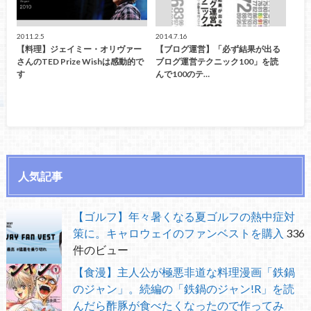
2011.2.5
2014.7.16
【料理】ジェイミー・オリヴァー
【ブログ運営】「必ず結果が出る
さんのTED Prize Wishは感動的で
ブログ運営テクニック100」を読
す
んで100のテ…
人気記事
【ゴルフ】年々暑くなる夏ゴルフの熱中症対
策に。キャロウェイのファンベストを購入
336
件のビュー
【食漫】主人公が極悪非道な料理漫画「鉄鍋
のジャン」。続編の「鉄鍋のジャン!R」を読
んだら酢豚が食べたくなったので作ってみ