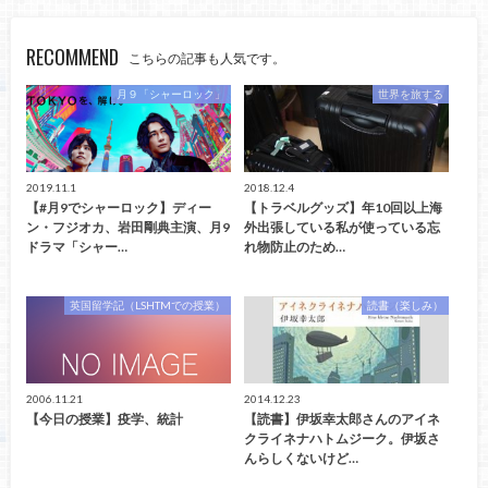
RECOMMEND
こちらの記事も人気です。
月９「シャーロック」
世界を旅する
2019.11.1
2018.12.4
【#月9でシャーロック】ディー
【トラベルグッズ】年10回以上海
ン・フジオカ、岩田剛典主演、月9
外出張している私が使っている忘
ドラマ「シャー…
れ物防止のため…
英国留学記（LSHTMでの授業）
読書（楽しみ）
2006.11.21
2014.12.23
【今日の授業】疫学、統計
【読書】伊坂幸太郎さんのアイネ
クライネナハトムジーク。伊坂さ
んらしくないけど…