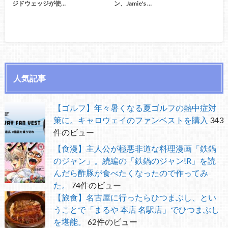
ジドウェッジが使…
ン、Jamie's …
人気記事
【ゴルフ】年々暑くなる夏ゴルフの熱中症対
策に。キャロウェイのファンベストを購入
343
件のビュー
【食漫】主人公が極悪非道な料理漫画「鉄鍋
のジャン」。続編の「鉄鍋のジャン!R」を読
んだら酢豚が食べたくなったので作ってみ
た。
74件のビュー
【旅食】名古屋に行ったらひつまぶし、とい
うことで「まるや 本店 名駅店」でひつまぶし
を堪能。
62件のビュー