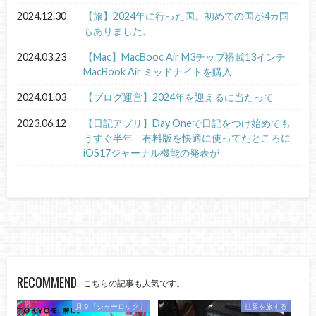
2024.12.30
【旅】2024年に行った国。初めての国が4カ国
もありました。
2024.03.23
【Mac】MacBooc Air M3チップ搭載13インチ
MacBook Air ミッドナイトを購入
2024.01.03
【ブログ運営】2024年を迎えるに当たって
2023.06.12
【日記アプリ】Day Oneで日記をつけ始めても
うすぐ半年 有料版を快適に使ってたところに
iOS17ジャーナル機能の発表が
RECOMMEND
こちらの記事も人気です。
月９「シャーロック」
世界を旅する