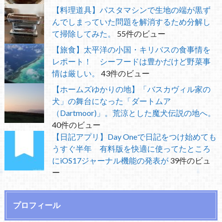
【料理道具】パスタマシンで生地の端が黒ず
んでしまっていた問題を解消するため分解し
て掃除してみた。
55件のビュー
【旅食】太平洋の小国・キリバスの食事情を
レポート！ シーフードは豊かだけど野菜事
情は厳しい。
43件のビュー
【ホームズゆかりの地】「バスカヴィル家の
犬」の舞台になった「ダートムア
（Dartmoor)」。荒涼とした魔犬伝説の地へ。
40件のビュー
【日記アプリ】Day Oneで日記をつけ始めても
うすぐ半年 有料版を快適に使ってたところ
にiOS17ジャーナル機能の発表が
39件のビュ
ー
プロフィール