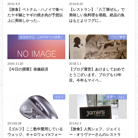
2010.9.4
2016.8.20
【旅食】ベトナム・ハノイで食べ
【レストラン】「八丁堀ぜん」で
たヤギ鍋とヤギの焼き肉が予想以
美味しい魚料理を堪能。絶品の魚
上に美味しかった…
はもとよりフグに…
英国留学記（LSHTMでの授業）
ブログ運営
2006.11.20
2018.1.1
【今日の授業】保健経済
【ブログ運営】あけましておめで
とうございます。ブログも13年
目。今年もマイペ…
ゴルフ
世界でごはん
2014.8.28
2014.6.1
【ゴルフ】ここ数年愛用している
【旅食】人気シェフ、ジェイミ
ウェッジ、キャロウェイXフォー
ー・オリヴァーさんのレストラ