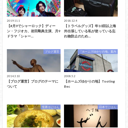
2019.11.1
2018.12.4
【#月9でシャーロック】ディー
【トラベルグッズ】年10回以上海
ン・フジオカ、岩田剛典主演、月9
外出張している私が使っている忘
ドラマ「シャー…
れ物防止のため…
ブログ運営
「ホームズゆかりの地」案内
2014.3.10
2008.5.2
【ブログ運営】ブログのテーマに
【ホームズゆかりの地】Tooting
ついて
Bec
世界でごはん
日本でごはん