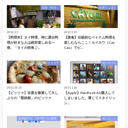
読書（料理）
世界でごはん
2016.3.5
2015.5.25
【料理本】タイ料理、特に屋台料
【旅食】伝統的なベトナム料理を
理が好きな人は絶対楽しめる一
楽しむならここ！カイカウ（Cay
冊。「タイの街角ご…
Cau）でビ…
イタリア
ガジェット
2021.10.13
2011.1.26
【ピッツァ】目黒を散策して久し
【Apple】MacBook Air購入して
ぶりの「聖林館」のピッツァ
しまいました。薄くてスタイリッ
シ…
英国留学記（LSHTMでの授業）
ガジェット