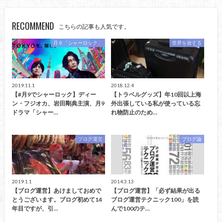
RECOMMEND
こちらの記事も人気です。
月９「シャーロック」
世界を旅する
2019.11.1
2018.12.4
【#月9でシャーロック】ディー
【トラベルグッズ】年10回以上海
ン・フジオカ、岩田剛典主演、月9
外出張している私が使っている忘
ドラマ「シャー…
れ物防止のため…
ブログ運営
ブログ論
2019.1.1
2014.3.13
【ブログ運営】あけましておめで
【ブログ運営】「必ず結果が出る
とうございます。ブログ初めて14
ブログ運営テクニック100」を読
年目ですが、引…
んで100のテ…