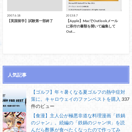
2007.6.18
2013.8.7
【英国留学】試験第一部終了
【Apple】MacでOutlookメール
に添付の書類を開いて編集して
Out…
人気記事
【ゴルフ】年々暑くなる夏ゴルフの熱中症対
策に。キャロウェイのファンベストを購入
337
件のビュー
【食漫】主人公が極悪非道な料理漫画「鉄鍋
のジャン」。続編の「鉄鍋のジャン!R」を読
んだら酢豚が食べたくなったので作ってみ