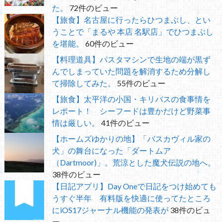
た。
72件のビュー
【旅食】名古屋に行ったらひつまぶし、とい
うことで「まるや 本店 名駅店」でひつまぶし
を堪能。
60件のビュー
【料理道具】パスタマシンで生地の端が黒ず
んでしまっていた問題を解消するため分解し
て掃除してみた。
55件のビュー
【旅食】太平洋の小国・キリバスの食事情を
レポート！ シーフードは豊かだけど野菜事
情は厳しい。
41件のビュー
【ホームズゆかりの地】「バスカヴィル家の
犬」の舞台になった「ダートムア
（Dartmoor)」。荒涼とした魔犬伝説の地へ。
38件のビュー
【日記アプリ】Day Oneで日記をつけ始めても
うすぐ半年 有料版を快適に使ってたところ
にiOS17ジャーナル機能の発表が
38件のビュ
ー