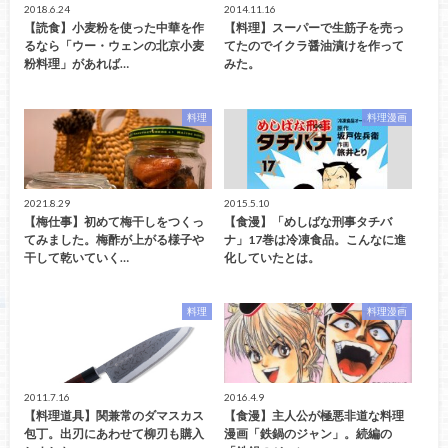
2018.6.24
2014.11.16
【読食】小麦粉を使った中華を作
【料理】スーパーで生筋子を売っ
るなら「ウー・ウェンの北京小麦
てたのでイクラ醤油漬けを作って
粉料理」があれば…
みた。
料理
料理漫画
2021.8.29
2015.5.10
【梅仕事】初めて梅干しをつくっ
【食漫】「めしばな刑事タチバ
てみました。梅酢が上がる様子や
ナ」17巻は冷凍食品。こんなに進
干して乾いていく…
化していたとは。
料理
料理漫画
2011.7.16
2016.4.9
【料理道具】関兼常のダマスカス
【食漫】主人公が極悪非道な料理
包丁。出刃にあわせて柳刃も購入
漫画「鉄鍋のジャン」。続編の