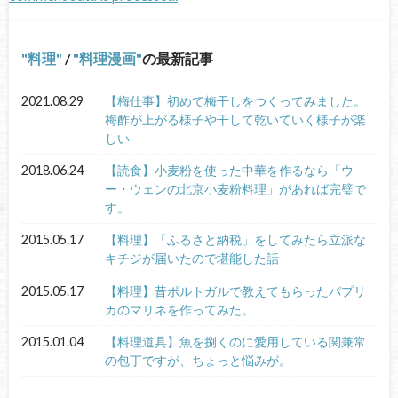
料理
/
料理漫画
の最新記事
2021.08.29
【梅仕事】初めて梅干しをつくってみました。
梅酢が上がる様子や干して乾いていく様子が楽
しい
2018.06.24
【読食】小麦粉を使った中華を作るなら「ウ
ー・ウェンの北京小麦粉料理」があれば完璧で
す。
2015.05.17
【料理】「ふるさと納税」をしてみたら立派な
キチジが届いたので堪能した話
2015.05.17
【料理】昔ポルトガルで教えてもらったパプリ
カのマリネを作ってみた。
2015.01.04
【料理道具】魚を捌くのに愛用している関兼常
の包丁ですが、ちょっと悩みが。