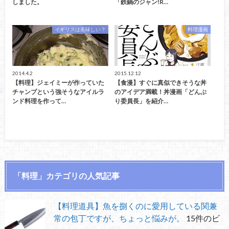
しました。
「鉄鍋のジャン!R…
イギリスは美味しい？
料理漫画
2014.4.2
2015.12.12
【料理】ジェイミーが作っていた
【食漫】すぐに真似できそうな丼
チャンプという強そうなアイルラ
のアイデア満載！丼漫画「どんぶ
ンド料理を作って…
り委員長」を紹介…
「料理」カテゴリの人気記事
【料理道具】魚を捌くのに愛用している関兼
常の包丁ですが、ちょっと悩みが。
15件のビ