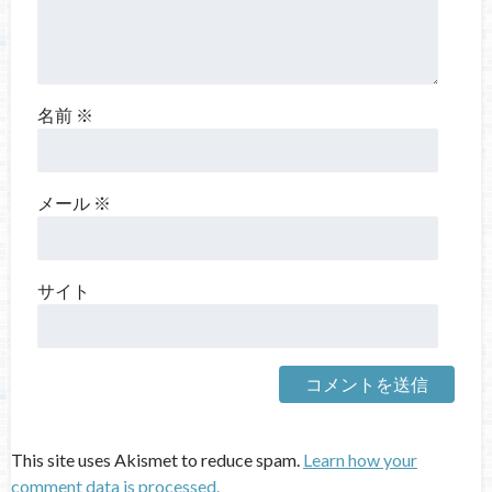
名前
※
メール
※
サイト
This site uses Akismet to reduce spam.
Learn how your
comment data is processed.