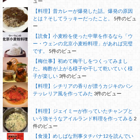
ュー
【料理】昔カレーが爆発した話。爆発の原因
とは？そしてラッキーだったこと。
5件のビュ
ー
【読食】小麦粉を使った中華を作るなら「ウ
ー・ウェンの北京小麦粉料理」があれば完璧
です。
5件のビュー
【梅仕事】初めて梅干しをつくってみまし
た。梅酢が上がる様子や干して乾いていく様
子が楽しい
3件のビュー
【料理】シチリアの香りが漂うカジキのパン
テッレリア風を作ってみた
3件のビュー
【料理】ジェイミーが作っていたチャンプと
いう強そうなアイルランド料理を作ってみる
2
件のビュー
【食漫】めしばな刑事タチバナ12を読んでい