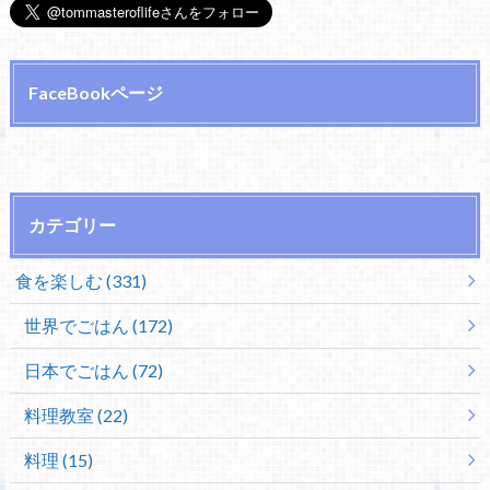
FaceBookページ
カテゴリー
食を楽しむ (331)
世界でごはん (172)
日本でごはん (72)
料理教室 (22)
料理 (15)