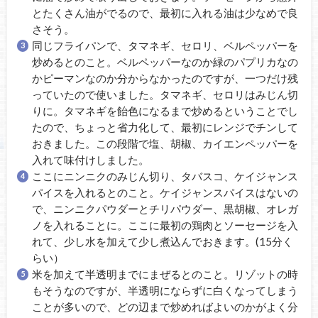
とたくさん油がでるので、最初に入れる油は少なめで良
さそう。
同じフライパンで、タマネギ、セロリ、ベルペッパーを
炒めるとのこと。ベルペッパーなのか緑のパプリカなの
かピーマンなのか分からなかったのですが、一つだけ残
っていたので使いました。タマネギ、セロリはみじん切
りに。タマネギを飴色になるまで炒めるということでし
たので、ちょっと省力化して、最初にレンジでチンして
おきました。この段階で塩、胡椒、カイエンペッパーを
入れて味付けしました。
ここにニンニクのみじん切り、タバスコ、ケイジャンス
パイスを入れるとのこと。ケイジャンスパイスはないの
で、ニンニクパウダーとチリパウダー、黒胡椒、オレガ
ノを入れることに。ここに最初の鶏肉とソーセージを入
れて、少し水を加えて少し煮込んでおきます。(15分く
らい）
米を加えて半透明までにまぜるとのこと。リゾットの時
もそうなのですが、半透明にならずに白くなってしまう
ことが多いので、どの辺まで炒めればよいのかがよく分